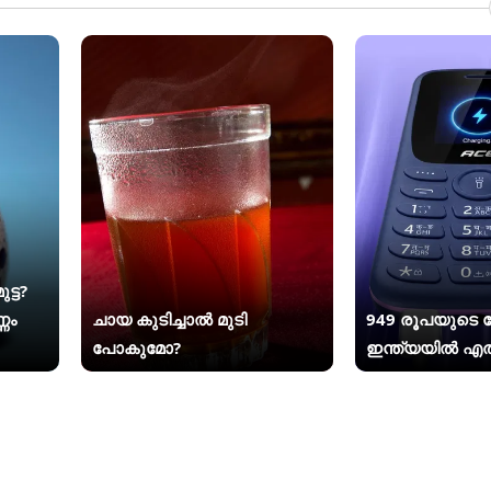
്ട?
ണം
ചായ കുടിച്ചാൽ മുടി
949 രൂപയുടെ
പോകുമോ?
ഇന്ത്യയിൽ എത