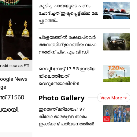
കുടിച്ച ചായയുടെ പണം
ചോദിച്ചത് ഇഷ്ടപ്പെട്ടില്ല; മല
പ്പുറത്ത്....
പ്രളയത്തിൽ രക്ഷാപ്രവർ
ത്തനത്തിന് ഇറങ്ങിയ വാഹ
നത്തിന് പിഴ, എം.വി.ഡി
edit source: PTI
റെഡ്മി നോട്ട് 17 5G ഇന്ത്യ
യിലെത്തിയത്
വെറുതേയാകില്ല!
Photo Gallery
ഞ് 71560
View More
ൂപയായി.
ഇതെന്ത് മറിമായം? 97
കിലോ ഭാരമുള്ള താരം
ഇംഗ്ലണ്ട് പര്യടനത്തില്‍!