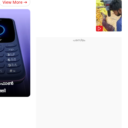
View More
 ഫോൺ
്തി