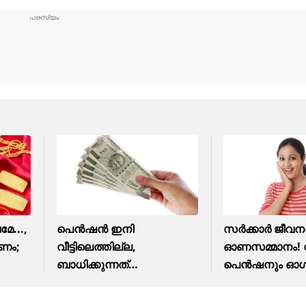
േ...,
പെൻഷൻ ഇനി
സർക്കാർ ജീവനക്
ർണം;
വീട്ടിലെത്തില്ല,
ഓണസമ്മാനം! ശ
ബാധിക്കുന്നത്
പെൻഷനും ഓഗസ്റ
ആരെയെല്ലാം?