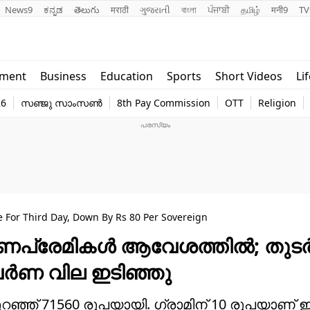
News9
ಕನ್ನಡ
తెలుగు
मराठी
ગુજરાતી
বাংলা
ਪੰਜਾਬੀ
தமிழ்
मनी9
TV
Lifestyle
Religion
nment
Business
Education
Sports
Short Videos
Li
world
Web Stor
26
സഞ്ജു സാംസൺ
8th Pay Commission
OTT
Religion
Technology
Photo
e For Third Day, Down By Rs 80 Per Sovereign
ഭരണപ്രേമികൾ ആവേശത്തിൽ; തുട
്വർണ വില ഇടിഞ്ഞു
കുറഞ്ഞ് 71560 രൂപയായി. ​ഗ്രാമിന് 10 രൂപയാണ് ഇന