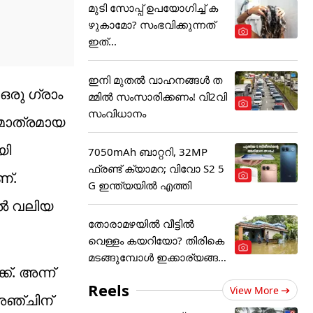
മുടി സോപ്പ് ഉപയോഗിച്ച് ക
ഴുകാമോ? സംഭവിക്കുന്നത്
ഇത്...
ഇനി മുതൽ വാഹനങ്ങൾ ത
രു ​ഗ്രാം
മ്മിൽ സംസാരിക്കണം! വി2വി
സംവിധാനം
മമാത്രമായ
യി
7050mAh ബാറ്ററി, 32MP
ഫ്രണ്ട് ക്യാമറ; വിവോ S2 5
ണ്.
G ഇന്ത്യയിൽ എത്തി
ാൽ വലിയ
തോരാമഴയിൽ വീട്ടിൽ
വെള്ളം കയറിയോ? തിരികെ
മടങ്ങുമ്പോൾ ഇക്കാര്യങ്ങ
. അന്ന്
ൾ
Reels
View More
അഞ്ചിന്