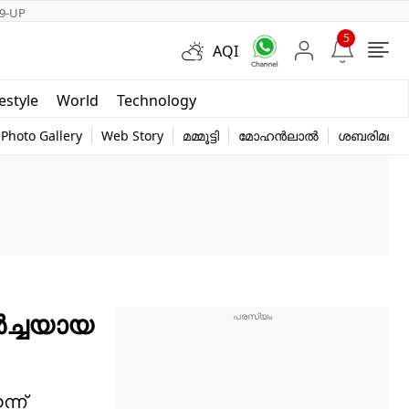
9-UP
5
AQI
Short Videos
festyle
World
Technology
y
Photo Gallery
Web Story
മമ്മൂട്ടി
മോഹൻലാൽ
ശബരിമല
ർച്ചയായ
്ന്