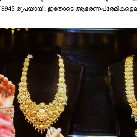
തിന് 8945 രൂപയായി. ഇതോടെ ആഭരണപ്രേമികളെല