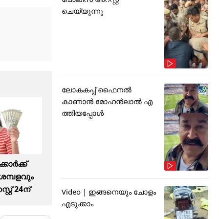
ചെയ്യുന്നു
ലോകകപ്പ് ഫൈനൽ
കാണാൻ മോഹൻലാൽ എ
ത്തിയപ്പോൾ
കാർക്ക്
മ്പളവും
്റ് 24ന്
Video | ഇങ്ങനെയും ചോളം
എടുക്കാം