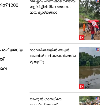
മലപ്പുറം പാണക്കാട് ഉണ്ടായ
ിന് 1200
മണ്ണിടിച്ചിലിൻ്റെ ഭയാനക
മായ ദൃശ്യങ്ങൾ
ം രമ്യമായ
മാവേലിക്കരയിൽ അച്ചൻ
കോവിൽ നദി കരകവിഞ്ഞ് ഒ
ത്
ഴുകുന്നു
ിലെ
രാഹുൽ ഗാന്ധിയെ
പോലീസ് അറസ്റ്റ്