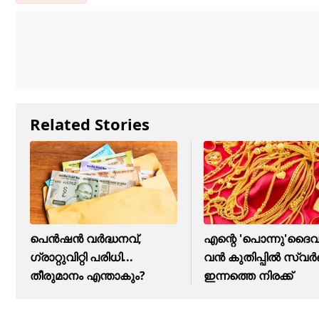
Related Stories
പെൻഷൻ വർദ്ധനവ്,
എന്റെ 'പൊന്നു'ദൈവമ
ഗ്രാറ്റുവിറ്റി പരിധി...
വൻ കുതിപ്പിൽ സ്വ
തീരുമാനം എന്താകും?
ഇന്നത്തെ നിരക്ക്