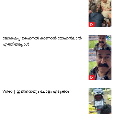
ലോകകപ്പ് ഫൈനൽ കാണാൻ മോഹൻലാൽ
എത്തിയപ്പോൾ
Video | ഇങ്ങനെയും ചോളം എടുക്കാം