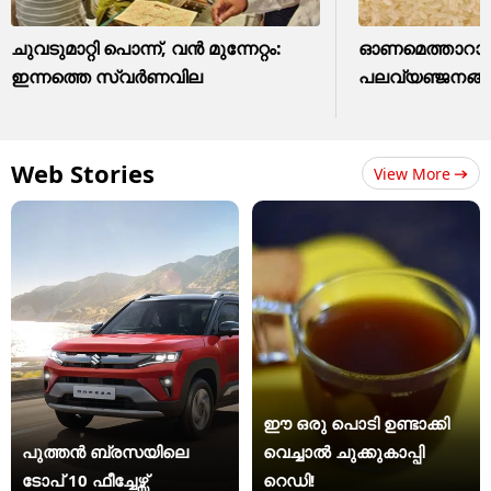
ചുവടുമാറ്റി പൊന്ന്, വന്‍ മുന്നേറ്റം:
ഓണമെത്താറായി
ഇന്നത്തെ സ്വര്‍ണവില
പലവ്യഞ്ജനങ്ങൾ
Web Stories
View More
ഈ ഒരു പൊടി ഉണ്ടാക്കി
പുത്തൻ ബ്രസയിലെ
വെച്ചാൽ ചുക്കുകാപ്പി
ടോപ് 10 ഫീച്ചേഴ്സ്
റെഡി!