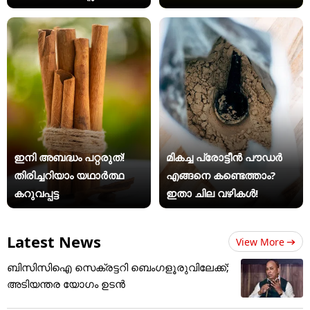
ഇനി അബദ്ധം പറ്റരുത്!
മികച്ച പ്രോട്ടീൻ പൗഡർ
തിരിച്ചറിയാം യഥാര്‍ത്ഥ
എങ്ങനെ കണ്ടെത്താം?
കറുവപ്പട്ട
ഇതാ ചില വഴികൾ!
Latest News
View More
ബിസിസിഐ സെക്രട്ടറി ബെംഗളൂരുവിലേക്ക്;
അടിയന്തര യോഗം ഉടന്‍