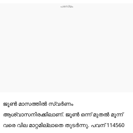
ജൂൺ മാസത്തിൽ സ്വർണം
ആശ്വാസനിരക്കിലാണ്. ജൂൺ ഒന്ന് മുതൽ മൂന്ന്
വരെ വില മാറ്റമില്ലാതെ തുടർന്നു. പവന് 114560