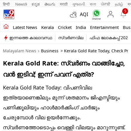
हिन्दी 
News9
ಕನ್ನಡ
తెలుగు
मराठी
ગુજરાતી
বাংলা
ਪੰਜਾਬੀ
தமிழ்
म
5
AQI
Kerala
Latest News
Kerala
Cricket
India
Entertainment
Bus
ഇന്നത്തെ കാലാവസ്ഥ
സ്വർണവില
ഫിഫ ലോകകപ്പ് 2026
India
Malayalam News
Business
> Kerala Gold Rate Today, Check Pr
Entertainment
Kerala Gold Rate: സ്വർണം വാങ്ങിച്ചോ,
Business
വൻ ഇടിവ്; ഇന്ന് പവന് എത്ര?
Education
Kerala Gold Rate Today: വിപണിവില
Sports
ഇത്രയാണെങ്കിലും മൂന്ന് ശതമാനം ജിഎസ്ടിയും
Lifestyle
പണിക്കൂലിയും ഹാൾമാർക്കിംഗ് ചാർജും
ചേരുമ്പോൾ വില ഉയർന്നേക്കും.
world
സ്വർണത്തോടൊപ്പം വെള്ളി വിലയും മാറുന്നുണ്ട്.