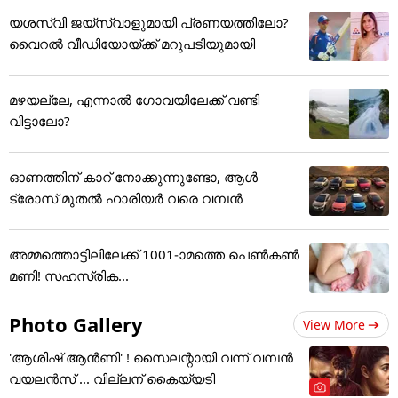
യശസ്വി ജയ്‌സ്വാളുമായി പ്രണയത്തിലോ?
വൈറൽ വീഡിയോയ്ക്ക് മറുപടിയുമായി
മഴയല്ലേ, എന്നാൽ ഗോവയിലേക്ക് വണ്ടി
വിട്ടാലോ?
ഓണത്തിന് കാറ് നോക്കുന്നുണ്ടോ, ആൾ
ട്രോസ് മുതൽ ഹാരിയർ വരെ വമ്പൻ
അമ്മത്തൊട്ടിലിലേക്ക് 1001-ാമത്തെ പെൺകൺ
മണി! സഹസ്രിക...
Photo Gallery
View More
'ആശിഷ് ആൻണി' ! സൈലന്റായി വന്ന് വമ്പൻ
വയലൻസ് ... വില്ലന് കൈയ്യടി