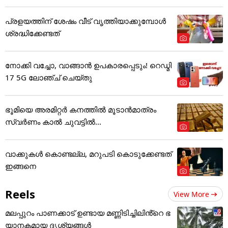
പ്രളയത്തിന് ശേഷം വീട് വൃത്തിയാക്കുമ്പോൾ
ശ്രദ്ധിക്കേണ്ടത്
നോക്കി വച്ചോ, വാങ്ങാൻ ഉപകാരപ്പെടും! റെഡ്മി
17 5G ലോഞ്ച് ചെയ്തു
ഭൂമിയെ അരമിറ്റർ കനത്തിൽ മൂടാൻമാത്രം
സ്വർണം കാൽ ചുവട്ടിൽ...
വാക്കുകൾ കൊണ്ടല്ല, മറുപടി കൊടുക്കേണ്ടത്
ഇങ്ങനെ
Reels
View More
മലപ്പുറം പാണക്കാട് ഉണ്ടായ മണ്ണിടിച്ചിലിൻ്റെ ഭ
യാനകമായ ദൃശ്യങ്ങൾ