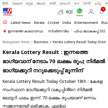
हिन्दी 
News9
ಕನ್ನಡ
తెలుగు
मराठी
ગુજરાતી
বাংলা
ਪੰਜਾਬੀ
தமிழ்
म
5
AQI
Kerala
Latest News
Kerala
Cricket
India
Entertainment
Bus
ഇന്നത്തെ കാലാവസ്ഥ
സ്വർണവില
ഫിഫ ലോകകപ്പ് 2026
India
Malayalam News
Business
> Kerala Lottery Result Today Octob
Entertainment
Kerala Lottery Result : ഇന്നത്തെ
Business
ഭാഗ്യവാന് നേടാം 70 ലക്ഷം രൂപ; നിർമൽ
Education
ഭാഗ്യക്കുറി നറുക്കെടുപ്പ് മൂന്നിന്
Sports
Kerala Lottery Result Today October 18th : കേരള
Lifestyle
സംസ്ഥാന ഭാഗ്യക്കുറി വകുപ്പിൻ്റെ നിർമൽ
ലോട്ടറി ഫലം ഇന്ന്. 70 ലക്ഷം രൂപയാണ് ഒന്നാം
world
സമ്മാനമായി ലഭിക്കുക. എല്ലാ