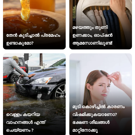
മഴയത്തും തുണി
തേൻ കുടിച്ചാൽ പ്രമേഹം
ഉണക്കാം, ഓപ്ഷൻ
ഉണ്ടാകുമോ?
ആമസോണിലുണ്ട്!
മുടി കൊഴിച്ചിൽ കാരണം
വെള്ളം കയറിയ
വിഷമിക്കുകയാണോ?
വാഹനങ്ങൾ എന്ത്
ഭക്ഷണ ശീലങ്ങൾ
ചെയ്യണം ?
മാറ്റിനോക്കൂ