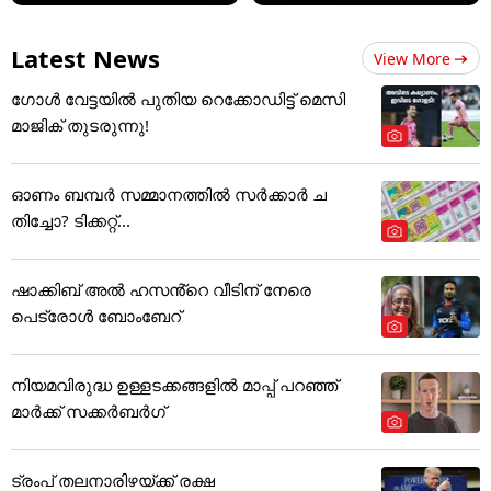
Latest News
View More
ഗോൾ വേട്ടയിൽ പുതിയ റെക്കോഡിട്ട് ​മെസി
മാജിക് തുടരുന്നു!
ഓണം ബമ്പര്‍ സമ്മാനത്തില്‍ സര്‍ക്കാര്‍ ച
തിച്ചോ? ടിക്കറ്റ്...
ഷാക്കിബ് അൽ ഹസൻ്റെ വീടിന് നേരെ
പെട്രോൾ ബോംബേറ്
നിയമവിരുദ്ധ ഉള്ളടക്കങ്ങളിൽ മാപ്പ് പറഞ്ഞ്
മാർക്ക് സക്കർബർഗ്
ട്രംപ് തലനാരിഴയ്ക്ക് രക്ഷ