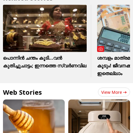
പൊന്നിന്‍ ചന്തം കൂടി...വന്‍
ശമ്പളം മാത്ര
കുതിച്ചുചാട്ടം; ഇന്നത്തെ സ്വര്‍ണവില
കൂടും! ജീവനക
ഇതെല്ലാം
Web Stories
View More