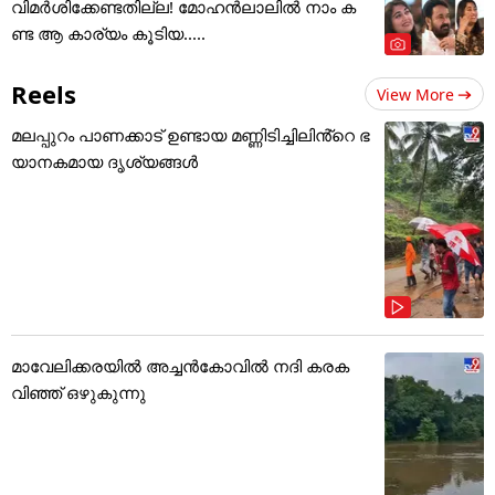
വിമർശിക്കേണ്ടതില്ല! മോഹൻലാലിൽ നാം ക
ണ്ട ആ കാര്യം കൂടിയ.....
Reels
View More
മലപ്പുറം പാണക്കാട് ഉണ്ടായ മണ്ണിടിച്ചിലിൻ്റെ ഭ
യാനകമായ ദൃശ്യങ്ങൾ
മാവേലിക്കരയിൽ അച്ചൻകോവിൽ നദി കരക
വിഞ്ഞ് ഒഴുകുന്നു