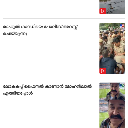
രാഹുൽ ഗാന്ധിയെ പോലീസ് അറസ്റ്റ്
ചെയ്യുന്നു
ലോകകപ്പ് ഫൈനൽ കാണാൻ മോഹൻലാൽ
എത്തിയപ്പോൾ