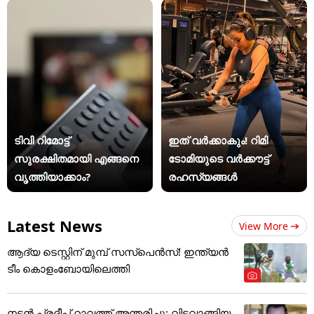
ടിവി റിമോട്ട്
ഇത് വർക്കാകും! റിമി
സുരക്ഷിതമായി എങ്ങനെ
ടോമിയുടെ വർക്കൗട്ട്
വൃത്തിയാക്കാം?
രഹസ്യങ്ങൾ
Latest News
View More
ആദ്യ ടെസ്റ്റിന് മുമ്പ് സസ്‌പെന്‍സ്! ഇന്ത്യന്‍
ടീം കൊളംബോയിലെത്തി
നടൻ പ്രദീപ് റാവത്ത് അന്തരിച്ചു; വിടവാങ്ങിയ