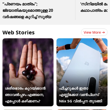
“പ്രണയം മാത്രം”;
‘സിനിമയിൽ മക
ജ്യോതികയുമൊത്തുള്ള 20
കഥാപാത്രം മാത
വർഷങ്ങളെ കുറിച്ച് സൂര്യ
Web Stories
View More
ശരീരഭാരം കുറയ്ക്കാൻ
ഫീച്ചറുകൾ ഇതാ
ഞാവൽപ്പഴം എങ്ങനെ,
എണ്ണിക്കോ! വൺപ്ലസ്
എപ്പോൾ കഴിക്കണം?
N6x 5G വിൽപ്പന തുടങ്ങി