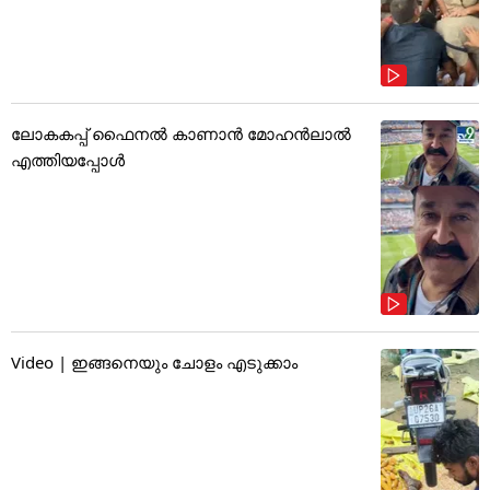
ലോകകപ്പ് ഫൈനൽ കാണാൻ മോഹൻലാൽ
എത്തിയപ്പോൾ
Video | ഇങ്ങനെയും ചോളം എടുക്കാം