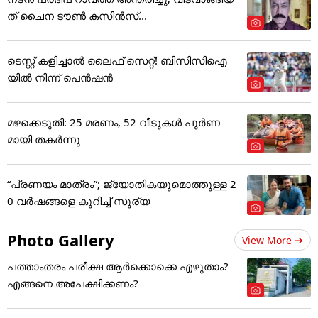
ത് ചൈന ടൗൺ കസിൻസ്...
ടെസ്റ്റ് കളിച്ചാല്‍ ലൈഫ് സെറ്റ്! ബിസിസിഐ
യില്‍ നിന്ന് പെന്‍ഷന്‍
മഴക്കെടുതി: 25 മരണം, 52 വീ‌ടുകൾ പൂർണ
മായി തകർന്നു
“പ്രണയം മാത്രം”; ജ്യോതികയുമൊത്തുള്ള 2
0 വർഷങ്ങളെ കുറിച്ച് സൂര്യ
Photo Gallery
View More
പത്താംതരം പരീക്ഷ ആര്‍ക്കൊക്കെ എഴുതാം?
എങ്ങനെ അപേക്ഷിക്കണം?