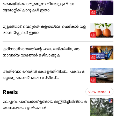
കൈയ്യിലൊതുങ്ങുന്ന വിലയുള്ള 5 ഓ
ട്ടോമാറ്റിക് കാറുകൾ ഇതാ...
മുട്ടത്തോട് വെറുതെ കളയല്ലേ, ചെടികൾ വള
രാൻ ടിപ്പുകൾ ഇതാ
കഠിനാധ്വാനത്തിന്റെ ഫലം ലഭിക്കില്ല, അ
നാവശ്യ വാദങ്ങൾ ഒഴിവാക്കുക
അതിവേഗ റെയില്‍ കേരളത്തിനില്ല, പകരം മ
റ്റൊരു പദ്ധതി? ഹൈ സ്പീഡ്...
Reels
View More
മലപ്പുറം പാണക്കാട് ഉണ്ടായ മണ്ണിടിച്ചിലിൻ്റെ ഭ
യാനകമായ ദൃശ്യങ്ങൾ