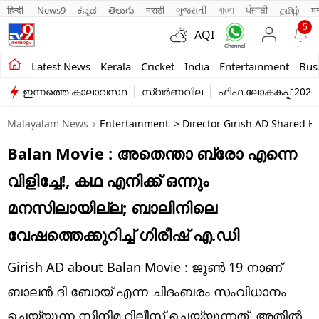
हिन्दी 
News9
ಕನ್ನಡ
తెలుగు
मराठी
ગુજરાતી
বাংলা
ਪੰਜਾਬੀ
தமிழ்
म
5
AQI
Kerala
Latest News
Kerala
Cricket
India
Entertainment
Bus
ഇന്നത്തെ കാലാവസ്ഥ
സ്വർണവില
ഫിഫ ലോകകപ്പ് 2026
India
Malayalam News
Entertainment
> Director Girish AD Shared H
Entertainment
Balan Movie : അതെന്താ ബ്രോ എന്നെ
Business
വിളിച്ചേ!, കഥ എനിക്ക് ഒന്നും
Education
മനസിലായില്ല; ബാലിനിലെ
Sports
വേഷത്തെക്കുറിച്ച് ഗിരീഷ് എ.ഡി
Lifestyle
Girish AD about Balan Movie : ജൂണ്‍ 19 നാണ്
world
ബാലന്‍ ദി ബോയ് എന്ന ചിദംബരം സംവിധാനം
ചെയ്യുന്ന സിനിമ റിലീസ് ചെയ്യുന്നത്. അതില്‍