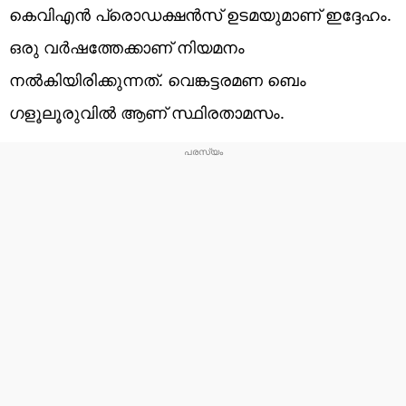
കെവിഎൻ പ്രൊഡക്ഷൻസ് ഉടമയുമാണ് ഇദ്ദേഹം.
ഒരു വർഷത്തേക്കാണ് നിയമനം
നൽകിയിരിക്കുന്നത്. വെങ്കട്ടരമണ ബെം​
ഗളൂലൂരുവിൽ ആണ് സ്ഥിരതാമസം.