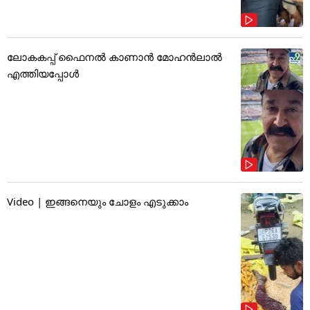
ലോകകപ്പ് ഫൈനൽ കാണാൻ മോഹൻലാൽ
എത്തിയപ്പോൾ
Video | ഇങ്ങനെയും ചോളം എടുക്കാം