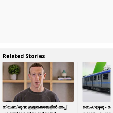
Related Stories
നിയമവിരുദ്ധ ഉള്ളടക്കങ്ങളിൽ മാപ്പ്
ബെംഗളൂരു - 