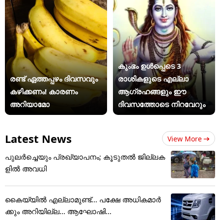
കുംഭം ഉൾപ്പെടെ 3
രണ്ട് ഏത്തപ്പഴം ദിവസവും
രാശികളുടെ എല്ലാ
കഴിക്കണം! കാരണം
ആഗ്രഹങ്ങളും ഈ
അറിയാമോ
ദിവസത്തോടെ നിറവേറും
Latest News
View More
പുലര്‍ച്ചെയും പ്രഖ്യാപനം; കൂടുതല്‍ ജില്ലക
ളില്‍ അവധി
കൈയ്യിൽ എല്ലാമുണ്ട്... പക്ഷേ അധികമാർ
ക്കും അറിയില്ല... ആഘോഷി...