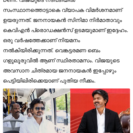
Technology
സംസ്ഥാനത്തൊട്ടാകെ വ്യാപക വിമർശനമാണ്
Religion
ഉയരുന്നത്. ജനനായകൻ സിനിമാ നിർമാതാവും
Web Story
കെവിഎൻ പ്രൊഡക്ഷൻസ് ഉടമയുമാണ് ഇദ്ദേഹം.
ഒരു വർഷത്തേക്കാണ് നിയമനം
Photo
നൽകിയിരിക്കുന്നത്. വെങ്കട്ടരമണ ബെം​
Short Videos
ഗളൂലൂരുവിൽ ആണ് സ്ഥിരതാമസം. വിജയുടെ
അവസാന ചിത്രമായ ജനനായകൻ ഇപ്പോഴും
പെട്ടിയിലിരിക്കെയാണ് പുതിയ നീക്കം.