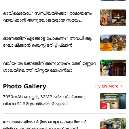
രാവിലെയോ..? സന്ധ്യയ്ക്കൊ? രാമായണം
വായിക്കാൻ അനുയോജ്യമായ സമയം....
ഓണത്തിന് എങ്ങോട്ട് പോകണം? അവധി ആ
ഘോഷിക്കാൻ ബെസ്റ്റ് ട്രിപ്പ് പ്ലാൻ
വലിയ 'തുടക്ക'ത്തിന് അനുഗ്രഹം തേടി മണ്ണാറ
ശാലയിലെത്തി വിസ്മയ മോഹൻലാ
Photo Gallery
View More
7050mAh ബാറ്ററി, 32MP ഫ്രണ്ട് ക്യാമറ;
വിവോ S2 5G ഇന്ത്യയിൽ എത്തി
തോരാമഴയിൽ വീട്ടിൽ വെള്ളം കയറിയോ?
തിരികെ മടങ്ങുമ്പോൾ ഇക്കാര്യങ്ങൾ