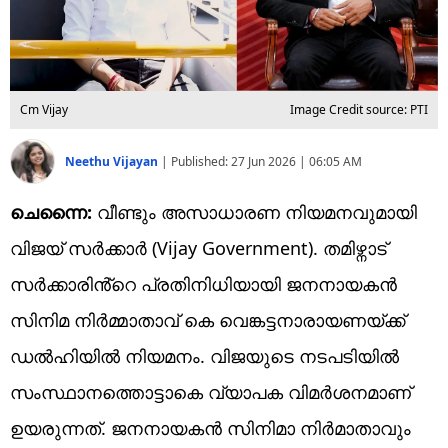
Cm Vijay
Image Credit source: PTI
Neethu Vijayan
|
Published:
27 Jun 2026 | 06:05 AM
ചെന്നൈ:
വീണ്ടും അസാധാരണ നിയമനവുമായി
വിജയ് സർക്കാർ (Vijay Government). തമിഴ്നാട്
സർക്കാരിൻ്റെ പ്രതിനിധിയായി ജനനായകൻ
സിനിമ നിർമ്മാതാവ് കെ വെങ്കട്ടനാരായണയ്ക്ക്
ഡൽഹിയിൽ നിയമനം. വിജയുടെ നടപടിയിൽ
സംസ്ഥാനത്തൊട്ടാകെ വ്യാപക വിമർശനമാണ്
ഉയരുന്നത്. ജനനായകൻ സിനിമാ നിർമാതാവും