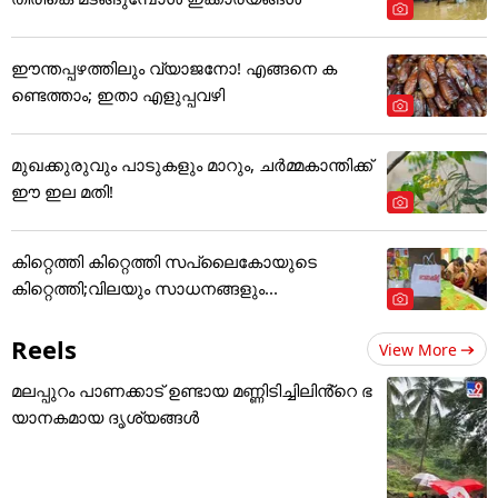
ഈന്തപ്പഴത്തിലും വ്യാജനോ! എങ്ങനെ ക
ണ്ടെത്താം; ഇതാ എളുപ്പവഴി
മുഖക്കുരുവും പാടുകളും മാറും, ചർമ്മകാന്തിക്ക്
ഈ ഇല മതി!
കിറ്റെത്തി കിറ്റെത്തി സപ്ലൈകോയുടെ
കിറ്റെത്തി;വിലയും സാധനങ്ങളും...
Reels
View More
മലപ്പുറം പാണക്കാട് ഉണ്ടായ മണ്ണിടിച്ചിലിൻ്റെ ഭ
യാനകമായ ദൃശ്യങ്ങൾ