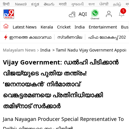
हिन्दी 
News9
ಕನ್ನಡ
తెలుగు
मराठी
ગુજરાતી
বাংলা
ਪੰਜਾਬੀ
தமிழ்
म
5
AQI
Kerala
Latest News
Kerala
Cricket
India
Entertainment
Bus
ഇന്നത്തെ കാലാവസ്ഥ
സ്വർണവില
ഫിഫ ലോകകപ്പ് 2026
India
Malayalam News
India
> Tamil Nadu Vijay Government Appoint
Entertainment
Vijay Government: ഡൽഹി പിടിക്കാൻ
Business
വിജയ്‌യുടെ പുതിയ തന്ത്രം!
Education
‘ജനനായകൻ’ നിർമാതാവ്
Sports
വെങ്കട്ടരമണയെ പ്രതിനിധിയാക്കി
Lifestyle
തമിഴ്‌നാട് സർക്കാർ
world
Jana Nayagan Producer Special Representative To
Delhi: വിജയുടെ നടപടിയിൽ