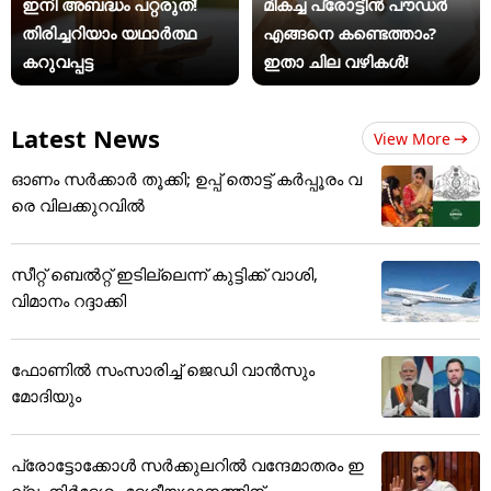
ഇനി അബദ്ധം പറ്റരുത്!
മികച്ച പ്രോട്ടീൻ പൗഡർ
തിരിച്ചറിയാം യഥാര്‍ത്ഥ
എങ്ങനെ കണ്ടെത്താം?
കറുവപ്പട്ട
ഇതാ ചില വഴികൾ!
Latest News
View More
ഓണം സര്‍ക്കാര്‍ തൂക്കി; ഉപ്പ് തൊട്ട് കര്‍പ്പൂരം വ
രെ വിലക്കുറവില്‍
സീറ്റ് ബെൽറ്റ് ഇടില്ലെന്ന് കുട്ടിക്ക് വാശി,
വിമാനം റദ്ദാക്കി
ഫോണില്‍ സംസാരിച്ച് ജെഡി വാന്‍സും
മോദിയും
പ്രോട്ടോക്കോൾ സർക്കുലറിൽ വന്ദേമാതരം ഇ
ല്ല, നിർദേശം ദേശീയഗാനത്തിന്