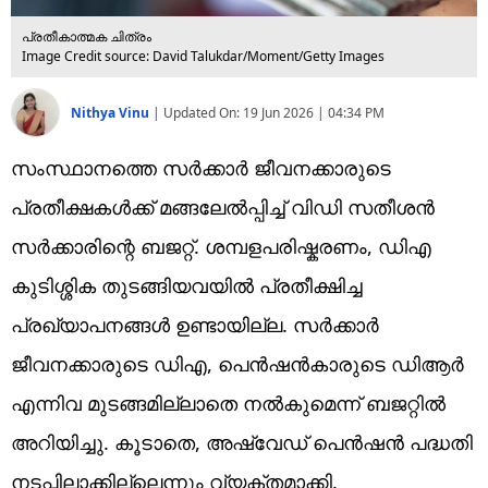
പ്രതീകാത്മക ചിത്രം
Image Credit source: David Talukdar/Moment/Getty Images
Nithya Vinu
|
Updated On:
19 Jun 2026 | 04:34 PM
സംസ്ഥാനത്തെ സർക്കാർ ജീവനക്കാരുടെ
പ്രതീക്ഷകൾക്ക് മങ്ങലേൽപ്പിച്ച് വിഡി സതീശൻ
സർക്കാരിന്റെ ബജറ്റ്. ശമ്പളപരിഷ്കരണം, ഡിഎ
കുടിശ്ശിക തുടങ്ങിയവയിൽ പ്രതീക്ഷിച്ച
പ്രഖ്യാപനങ്ങൾ ഉണ്ടായില്ല. സർക്കാർ
ജീവനക്കാരുടെ ഡിഎ, പെൻഷൻകാരുടെ ഡിആർ
എന്നിവ മുടങ്ങമില്ലാതെ നൽകുമെന്ന് ബജറ്റിൽ
അറിയിച്ചു. കൂടാതെ, അഷ്വേഡ് പെൻഷൻ പദ്ധതി
നടപ്പിലാക്കില്ലെന്നും വ്യക്തമാക്കി.