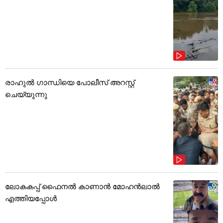
രാഹുൽ ഗാന്ധിയെ പോലീസ് അറസ്റ്റ്
ചെയ്യുന്നു
ലോകകപ്പ് ഫൈനൽ കാണാൻ മോഹൻലാൽ
എത്തിയപ്പോൾ