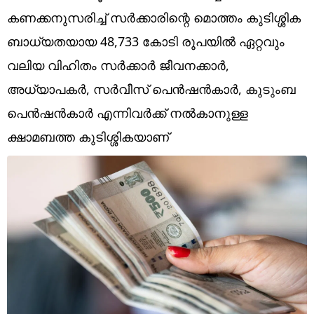
Technology
കണക്കനുസരിച്ച് സർക്കാരിന്റെ മൊത്തം കുടിശ്ശിക
Religion
ബാധ്യതയായ 48,733 കോടി രൂപയിൽ ഏറ്റവും
വലിയ വിഹിതം സർക്കാർ ജീവനക്കാർ,
Web Story
അധ്യാപകർ, സർവീസ് പെൻഷൻകാർ, കുടുംബ
Photo
പെൻഷൻകാർ എന്നിവർക്ക് നൽകാനുള്ള
Short Videos
ക്ഷാമബത്ത കുടിശ്ശികയാണ്