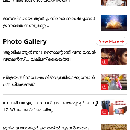
മാനസികമായി തളർച്ച, നിരാശ ബാധിച്ചേക്കാം!
ഇന്നത്തെ സമ്പൂർണ്ണ...
Photo Gallery
View More
'ആശിഷ് ആൻണി' ! സൈലന്റായി വന്ന് വമ്പൻ
വയലൻസ് ... വില്ലന് കൈയ്യടി
പ്രളയത്തിന് ശേഷം വീട് വൃത്തിയാക്കുമ്പോൾ
ശ്രദ്ധിക്കേണ്ടത്
നോക്കി വച്ചോ, വാങ്ങാൻ ഉപകാരപ്പെടും! റെഡ്മി
17 5G ലോഞ്ച് ചെയ്തു
ഭൂമിയെ അരമിറ്റർ കനത്തിൽ മൂടാൻമാത്രം