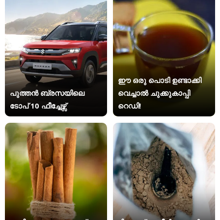
ഈ ഒരു പൊടി ഉണ്ടാക്കി
പുത്തൻ ബ്രസയിലെ
വെച്ചാൽ ചുക്കുകാപ്പി
ടോപ് 10 ഫീച്ചേഴ്സ്
റെഡി!