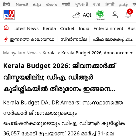
हिन्दी 
News9
ಕನ್ನಡ
తెలుగు
मराठी
ગુજરાતી
বাংলা
ਪੰਜਾਬੀ
தமிழ்
म
5
AQI
Kerala
Latest News
Kerala
Cricket
India
Entertainment
Bus
ഇന്നത്തെ കാലാവസ്ഥ
സ്വർണവില
ഫിഫ ലോകകപ്പ് 2026
India
Malayalam News
Kerala
> Kerala Budget 2026, Announcements
Entertainment
Kerala Budget 2026: ജീവനക്കാർക്ക്
Business
വിസ്മയമില്ല; ഡിഎ, ഡിആർ
Education
കുടിശ്ശികയിൽ തീരുമാനം ഇങ്ങനെ…
Sports
Kerala Budget DA, DR Arrears: സംസ്ഥാനത്തെ
Lifestyle
സർക്കാർ ജീവനക്കാരുടെയും
പെൻഷൻകാരുടെയും ഡിഎ, ഡിആർ കുടിശ്ശിക
world
36,057 കോടി രൂപയാണ്. 2026 മാർച്ച് 31-ലെ