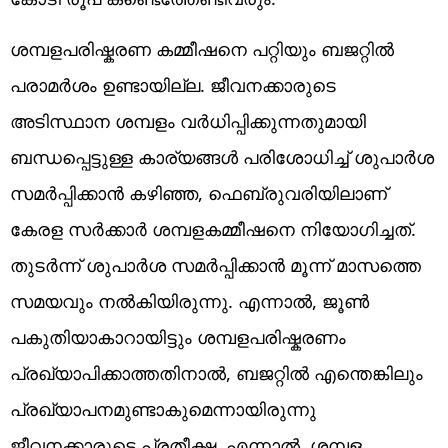
ശമ്പളപരിഷ്കരണ കമ്മീഷനെ പറ്റിയും ബജറ്റിൽ
പരാമർശം ഉണ്ടായില്ല. ജീവനക്കാരുടെ
അടിസ്ഥാന ശമ്പളം വർധിപ്പിക്കുന്നതുമായി
ബന്ധപ്പെട്ടുള്ള കാര്യങ്ങൾ പരിശോധിച്ച് ശുപാർശ
സമർപ്പിക്കാൻ കഴിഞ്ഞ, ഫെബ്രുവരിയിലാണ്
കേരള സർക്കാർ ശമ്പളകമ്മീഷനെ നിയോഗിച്ചത്.
തുടർന്ന് ശുപാർശ സമർപ്പിക്കാൻ മൂന്ന് മാസത്തെ
സമയവും നൽകിയിരുന്നു. എന്നാൽ, ജൂൺ
പകുതിയാകാറായിട്ടും ശമ്പളപരിഷ്കരണം
പ്രഖ്യാപിക്കാത്തതിനാൽ, ബജറ്റിൽ എന്തെങ്കിലും
പ്രഖ്യാപനമുണ്ടാകുമെന്നായിരുന്നു
ജീവനക്കാരുടെ പ്രതീക്ഷ. എന്നാൽ, ശമ്പള