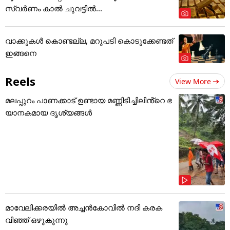
സ്വർണം കാൽ ചുവട്ടിൽ...
വാക്കുകൾ കൊണ്ടല്ല, മറുപടി കൊടുക്കേണ്ടത്
ഇങ്ങനെ
Reels
View More
മലപ്പുറം പാണക്കാട് ഉണ്ടായ മണ്ണിടിച്ചിലിൻ്റെ ഭ
യാനകമായ ദൃശ്യങ്ങൾ
മാവേലിക്കരയിൽ അച്ചൻകോവിൽ നദി കരക
വിഞ്ഞ് ഒഴുകുന്നു