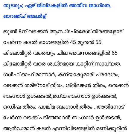
തുടരും; ഏഴ് ജില്ലകളിൽ അതീവ ജാഗ്രത,
ഓറഞ്ച് അലർട്ട്
ജൂൺ 8ന് വടക്കൻ ആന്ധ്രപ്രദേശ് തീരങ്ങളോട്
ചേർന്ന കടൽ ഭാഗങ്ങളിൽ 45 മുതൽ 55
കിലോമീറ്റർ വരെയും ചില അവസരങ്ങളിൽ 65
കിലോമീറ്റർ വരെ ശക്തമായ കാറ്റിന് സാധ്യത.
ഗൾഫ് ഓഫ് മാന്നാർ, കന്യാകുമാരി പ്രദേശം,
വടക്കൻ തമിഴ്‌നാട് തീരം, ശ്രീലങ്കൻ തീരം, തെക്കൻ
ബംഗാൾ ഉൾക്കടൽ,മധ്യ ബംഗാൾ ഉൾക്കടൽ,
ഒഡിഷ തീരം, പശ്ചിമ ബംഗാൾ തീരം , അതിനോട്
ചേർന്ന വടക്ക് പടിഞ്ഞാറൻ ബംഗാൾ ഉൾക്കടൽ,
ആൻഡമാൻ കടൽ എന്നിവിടങ്ങളിൽ മണിക്കൂറിൽ