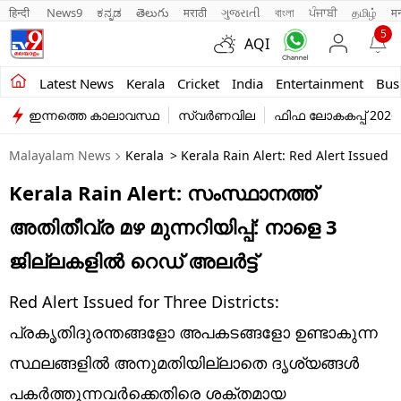
हिन्दी 
News9
ಕನ್ನಡ
తెలుగు
मराठी
ગુજરાતી
বাংলা
ਪੰਜਾਬੀ
தமிழ்
म
5
AQI
Kerala
Latest News
Kerala
Cricket
India
Entertainment
Bus
ഇന്നത്തെ കാലാവസ്ഥ
സ്വർണവില
ഫിഫ ലോകകപ്പ് 2026
India
Malayalam News
Kerala
> Kerala Rain Alert: Red Alert Issued Fo
Entertainment
Kerala Rain Alert: സംസ്ഥാനത്ത്
Business
അതിതീവ്ര മഴ മുന്നറിയിപ്പ്: നാളെ 3
Education
ജില്ലകളിൽ റെഡ് അലർട്ട്
Sports
Red Alert Issued for Three Districts:
Lifestyle
പ്രകൃതിദുരന്തങ്ങളോ അപകടങ്ങളോ ഉണ്ടാകുന്ന
സ്ഥലങ്ങളിൽ അനുമതിയില്ലാതെ ദൃശ്യങ്ങൾ
world
പകർത്തുന്നവർക്കെതിരെ ശക്തമായ