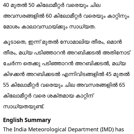
40 മുതൽ 50 കിലോമീറ്റർ വരെയും ചില
അവസരങ്ങളിൽ 60 കിലോമീറ്റർ വരെയും കാറ്റിനും
മോശം കാലാവസ്ഥയ്ക്കും സാധ്യത.
കൂടാതെ, ഇന്ന് മുതൽ സോമാലിയ തീരം, ഒമാൻ
തീരം, മധ്യ പടിഞ്ഞാറൻ അറബിക്കടൽ അതിനോട്
ചേർന്ന തെക്കു പടിഞ്ഞാറൻ അറബിക്കടൽ, മധ്യ
കിഴക്കൻ അറബിക്കടൽ എന്നിവിടങ്ങളിൽ 45 മുതൽ
55 കിലോമീറ്റർ വരെയും ചില അവസരങ്ങളിൽ 65
കിലോമീറ്റർ വരെ ശക്തമായ കാറ്റിന്
സാധ്യതയുണ്ട്.
English Summary
The India Meteorological Department (IMD) has