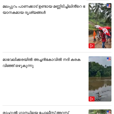
മലപ്പുറം പാണക്കാട് ഉണ്ടായ മണ്ണിടിച്ചിലിൻ്റെ ഭ
യാനകമായ ദൃശ്യങ്ങൾ
മാവേലിക്കരയിൽ അച്ചൻകോവിൽ നദി കരക
വിഞ്ഞ് ഒഴുകുന്നു
രാഹുൽ ഗാന്ധിയെ പോലീസ് അറസ്റ്റ്