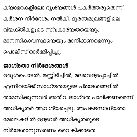
ക്യാമറകളിലോ ദൃശ്യങ്ങൾ പകർത്തരുതെന്ന്
കർശന നിർദേശം നൽകി. ദുരന്തമുഖങ്ങളിലെ
വ്യക്തികളുടെ സ്വകാര്യതയെയും
മാനസികാവസ്ഥയെയും മാനിക്കണമെന്നും
പൊലീസ് ഓർമ്മിപ്പിച്ചു.
ജാഗ്രതാ നിർദേശങ്ങൾ
ഉരുൾപൊട്ടൽ, മണ്ണിടിച്ചിൽ, മലവെള്ളപ്പാച്ചിൽ
എന്നിവയ്ക്ക് സാധ്യതയുള്ള പ്രദേശങ്ങളിൽ
താമസിക്കുന്നവർ അതീവ ജാഗ്രത പാലിക്കണമെന്ന്
അധികൃതർ ആവശ്യപ്പെട്ടു. അപകടസാധ്യതാ
മേഖലകളിൽ ഉള്ളവർ അധികൃതരുടെ
നിർദേശാനുസരണം വൈകിക്കാതെ