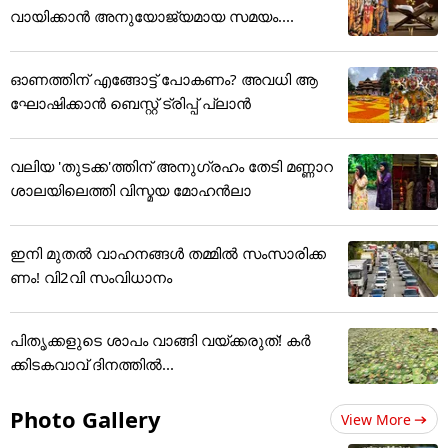
വായിക്കാൻ അനുയോജ്യമായ സമയം....
ഓണത്തിന് എങ്ങോട്ട് പോകണം? അവധി ആ
ഘോഷിക്കാൻ ബെസ്റ്റ് ട്രിപ്പ് പ്ലാൻ
വലിയ 'തുടക്ക'ത്തിന് അനുഗ്രഹം തേടി മണ്ണാറ
ശാലയിലെത്തി വിസ്മയ മോഹൻലാ
ഇനി മുതൽ വാഹനങ്ങൾ തമ്മിൽ സംസാരിക്ക
ണം! വി2വി സംവിധാനം
പിതൃക്കളുടെ ശാപം വാങ്ങി വയ്ക്കരുത്! കർ
ക്കിടകവാവ് ദിനത്തിൽ...
Photo Gallery
View More