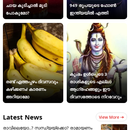
ചായ കുടിച്ചാൽ മുടി
949 രൂപയുടെ ഫോൺ
പോകുമോ?
ഇന്ത്യയിൽ എത്തി
കുംഭം ഉൾപ്പെടെ 3
രണ്ട് ഏത്തപ്പഴം ദിവസവും
രാശികളുടെ എല്ലാ
കഴിക്കണം! കാരണം
ആഗ്രഹങ്ങളും ഈ
അറിയാമോ
ദിവസത്തോടെ നിറവേറും
Latest News
View More
രാവിലെയോ..? സന്ധ്യയ്ക്കൊ? രാമായണം