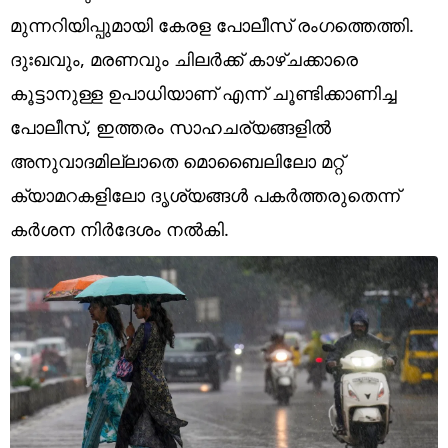
Technology
മുന്നറിയിപ്പുമായി കേരള പോലീസ് രംഗത്തെത്തി.
Religion
ദുഃഖവും, മരണവും ചിലർക്ക് കാഴ്ചക്കാരെ
കൂട്ടാനുള്ള ഉപാധിയാണ് എന്ന് ചൂണ്ടിക്കാണിച്ച
Web Story
പോലീസ്, ഇത്തരം സാഹചര്യങ്ങളിൽ
Photo
അനുവാദമില്ലാതെ മൊബൈലിലോ മറ്റ്
Short Videos
ക്യാമറകളിലോ ദൃശ്യങ്ങൾ പകർത്തരുതെന്ന്
കർശന നിർദേശം നൽകി.