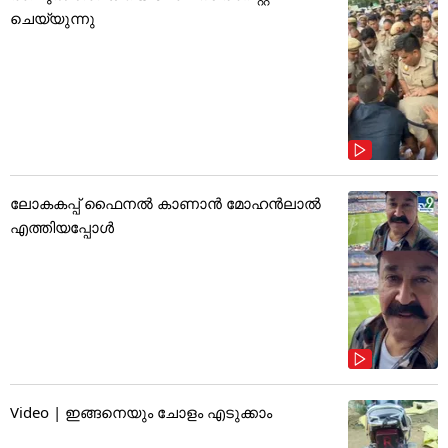
ചെയ്യുന്നു
ലോകകപ്പ് ഫൈനൽ കാണാൻ മോഹൻലാൽ
എത്തിയപ്പോൾ
Video | ഇങ്ങനെയും ചോളം എടുക്കാം