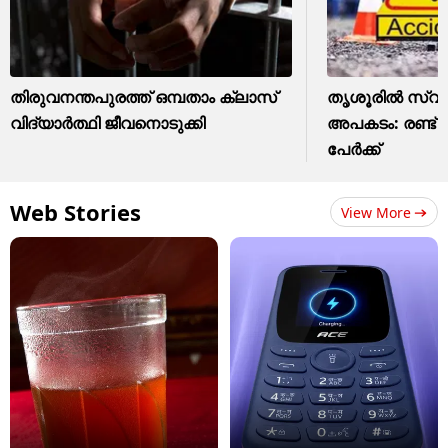
തിരുവനന്തപുരത്ത് ഒമ്പതാം ക്ലാസ്
തൃശൂരിൽ സ്വ
വിദ്യാർത്ഥി ജീവനൊടുക്കി
അപകടം: രണ്ട് പ
പേർക്ക്
Web Stories
View More