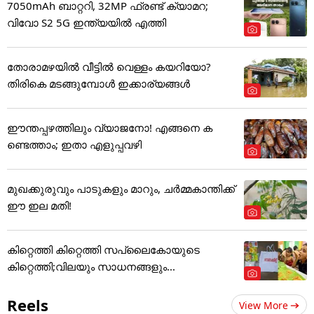
7050mAh ബാറ്ററി, 32MP ഫ്രണ്ട് ക്യാമറ;
വിവോ S2 5G ഇന്ത്യയിൽ എത്തി
തോരാമഴയിൽ വീട്ടിൽ വെള്ളം കയറിയോ?
തിരികെ മടങ്ങുമ്പോൾ ഇക്കാര്യങ്ങൾ
ഈന്തപ്പഴത്തിലും വ്യാജനോ! എങ്ങനെ ക
ണ്ടെത്താം; ഇതാ എളുപ്പവഴി
മുഖക്കുരുവും പാടുകളും മാറും, ചർമ്മകാന്തിക്ക്
ഈ ഇല മതി!
കിറ്റെത്തി കിറ്റെത്തി സപ്ലൈകോയുടെ
കിറ്റെത്തി;വിലയും സാധനങ്ങളും...
Reels
View More