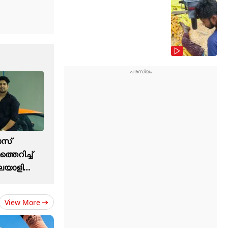
ാസ്
്തെറിച്ച്
ലയാളി
View More