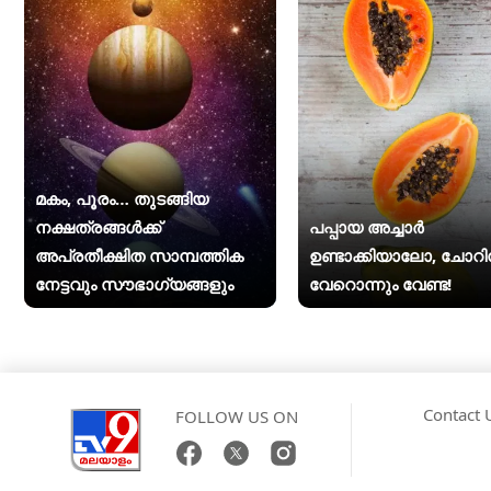
മകം, പൂരം… തുടങ്ങിയ
നക്ഷത്രങ്ങൾക്ക്
പപ്പായ അച്ചാർ
അപ്രതീക്ഷിത സാമ്പത്തിക
ഉണ്ടാക്കിയാലോ, ചോറി
നേട്ടവും സൗഭാഗ്യങ്ങളും
വേറൊന്നും വേണ്ട!
Contact 
FOLLOW US ON