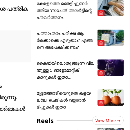
കേരളത്തെ ഞെട്ടിച്ചുണർ
േശ പത്രിക
ത്തിയ ‘സചേത്’ അ‌ലർട്ടിന്റെ
പ്രവർത്തനം
പത്താംതരം പരീക്ഷ ആ
ര്‍ക്കൊക്കെ എഴുതാം? എങ്ങ
നെ അപേക്ഷിക്കണം?
കൈയ്യിലൊതുങ്ങുന്ന വില
യുള്ള 5 ഓട്ടോമാറ്റിക്
കാറുകൾ ഇതാ...
ം
മുട്ടത്തോട് വെറുതെ കളയ
ുന്നു.
ല്ലേ, ചെടികൾ വളരാൻ
ടിപ്പുകൾ ഇതാ
െ ഓർമ്മകൾ
Reels
View More