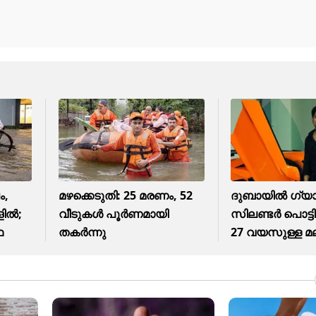
ം,
മഴക്കെടുതി: 25 മരണം, 52
ദുബായിൽ ഗ്യ
ളിൽ;
വീ‌ടുകൾ പൂർണമായി
സിലണ്ടർ പൊട്ടിത
ഥ
തകർന്നു
27 വയസുള്ള മ
മരിച്ചു