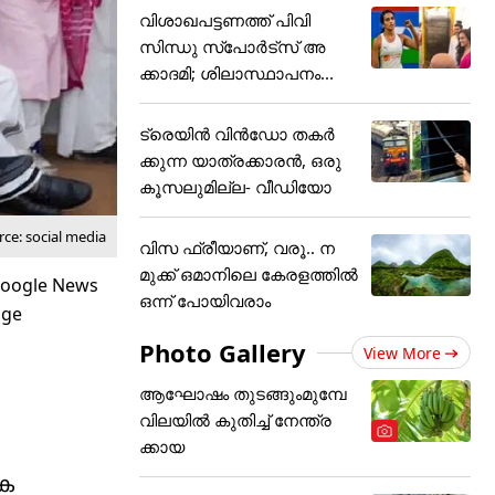
വിശാഖപട്ടണത്ത് പിവി
സിന്ധു സ്പോർട്സ് അ
ക്കാദമി; ശിലാസ്ഥാപനം...
ട്രെയിൻ വിൻഡോ തകർ
ക്കുന്ന യാത്രക്കാരൻ, ഒരു
കൂസലുമില്ല- വീഡിയോ
ce: social media
വിസ ഫ്രീയാണ്, വരൂ.. ന
മുക്ക് ഒമാനിലെ കേരളത്തിൽ
ഒന്ന് പോയിവരാം
Photo Gallery
View More
ആഘോഷം തുടങ്ങുംമുമ്പേ
വിലയില്‍ കുതിച്ച് നേന്ത്ര
ക്കായ
ജക