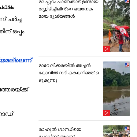
മലപ്പുറം പാണക്കാട് ഉണ്ടായ
പക്ഷം
മണ്ണിടിച്ചിലിൻ്റെ ഭയാനക
മായ ദൃശ്യങ്ങൾ
് ചർച്ച
ന് ഒപ്പം
യമല്ലെന്ന്
മാവേലിക്കരയിൽ അച്ചൻ
കോവിൽ നദി കരകവിഞ്ഞ് ഒ
ഴുകുന്നു
്തരയ്ക്ക്
റോഡ്
രാഹുൽ ഗാന്ധിയെ
പോലീസ് അറസ്റ്റ്