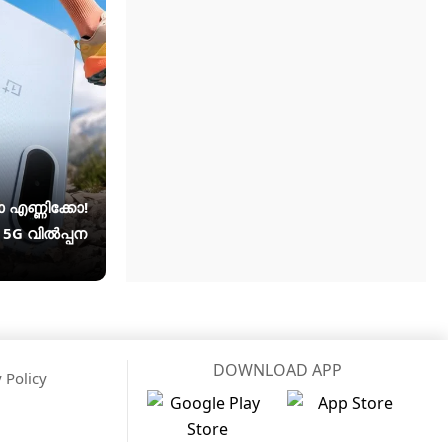
എണ്ണിക്കോ!
5G വിൽപ്പന
DOWNLOAD APP
 Policy