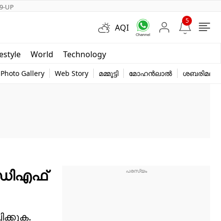
9-UP
5
AQI
Short Videos
festyle
World
Technology
y
Photo Gallery
Web Story
മമ്മൂട്ടി
മോഹൻലാൽ
ശബരിമല
യുഡിഎഫ്
ിക്കുക.