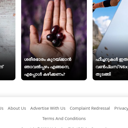
ശരീരഭാരം കുറയ്ക്കാൻ
ഫീച്ചറുകൾ ഇതാ 
ന്
ഞാവൽപ്പഴം എങ്ങനെ,
വൺപ്ലസ് N6x 
എപ്പോൾ കഴിക്കണം?
തുടങ്ങി
Us
About Us
Advertise With Us
Complaint Redressal
Privacy
Terms And Conditions