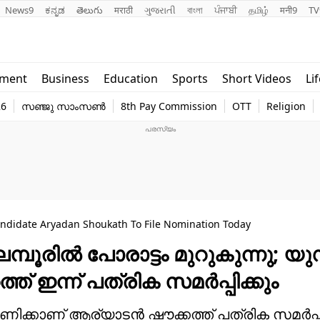
News9
ಕನ್ನಡ
తెలుగు
मराठी
ગુજરાતી
বাংলা
ਪੰਜਾਬੀ
தமிழ்
मनी9
TV
Lifestyle
Religion
nment
Business
Education
Sports
Short Videos
Li
world
Web Stor
26
സഞ്ജു സാംസൺ
8th Pay Commission
OTT
Religion
Technology
Photo
> Nilambur By-Election 2025, UDF Candidate Aryadan Shoukath To File Nomination Today
ിലമ്പൂരിൽ പോരാട്ടം മുറുകുന്നു; 
 ഇന്ന് പത്രിക സമര്‍പ്പിക്കും
1 മണിക്കാണ് ആര്യാടൻ ഷൗക്കത്ത് പത്രിക സമർപ്പ