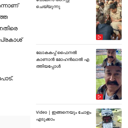
ന്നാണ്
ചെയ്യുന്നു
്തെ
നെതിരെ
 പ്രകാശ്
ലോകകപ്പ് ഫൈനൽ
കാണാൻ മോഹൻലാൽ എ
ത്തിയപ്പോൾ
പാട്.
Video | ഇങ്ങനെയും ചോളം
എടുക്കാം