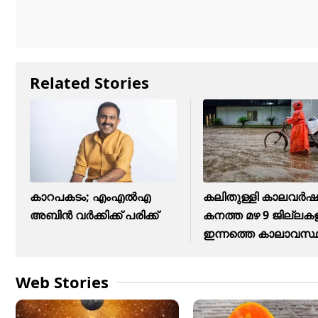
Related Stories
കാറപകടം; എംഎൽഎ
കലിതുള്ളി കാലവർഷ
അബിൻ വർക്കിക്ക് പരിക്ക്
കനത്ത മഴ 9 ജില്ലക
ഇന്നത്തെ കാലാവസ്
Web Stories