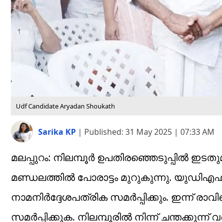
Udf Candidate Aryadan Shoukath
Sarika KP
|
Published:
31 May 2025 | 07:33 AM
മലപ്പുറം: നിലമ്പൂർ ഉപതിരഞ്ഞെടുപ്പിൽ ഇടത
മണ്ഡലത്തിൽ പോരാട്ടം മുറുകുന്നു. യുഡിഎഫ
നാമനിർദ്ദേശപത്രിക സമർപ്പിക്കും. ഇന്ന് രാ
സമർപ്പിക്കുക. നിലമ്പൂരില്‍ നിന്ന് ചന്തക്ക