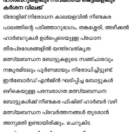
കർശന വിലക്ക്
ട്രോളിങ് നിരോധന കാലയളവിൽ നീണ്ടകര
പാലത്തിന്റെ പടിഞ്ഞാറുഭാഗം, തങ്കശ്ശേരി, അഴീക്കൽ
ഹാർബറുകൾ ഉൾപ്പെടെയുള്ള പ്രധാന
തീരപ്രദേശങ്ങളിൽ യന്ത്രവത്കൃത
മത്സ്യബന്ധന ബോട്ടുകളുടെ സഞ്ചാരവും
നങ്കൂരമിടലും പൂർണമായും നിരോധിച്ചിട്ടുണ്ട്.
ഇൻബോർഡ് എൻജിൻ ഘടിപ്പിച്ച ബോട്ടുകൾ
ഒഴികെയുള്ള പരമ്പരാഗത മത്സ്യബന്ധന
ബോട്ടുകൾക്ക് നീണ്ടകര ഫിഷിങ് ഹാർബർ വഴി
മത്സ്യബന്ധന പ്രവർത്തനങ്ങൾ തുടരാൻ
അനുമതി ഉണ്ടായിരിക്കും. ചെറുകിട