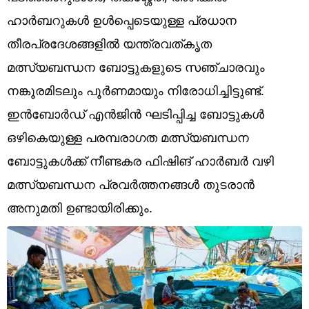
Technology
ഹാർബറുകൾ ഉൾപ്പെടെയുള്ള പ്രധാന
Religion
തീരപ്രദേശങ്ങളിൽ യന്ത്രവത്കൃത
മത്സ്യബന്ധന ബോട്ടുകളുടെ സഞ്ചാരവും
Web Story
നങ്കൂരമിടലും പൂർണമായും നിരോധിച്ചിട്ടുണ്ട്.
Photo
ഇൻബോർഡ് എൻജിൻ ഘടിപ്പിച്ച ബോട്ടുകൾ
Short Videos
ഒഴികെയുള്ള പരമ്പരാഗത മത്സ്യബന്ധന
ബോട്ടുകൾക്ക് നീണ്ടകര ഫിഷിങ് ഹാർബർ വഴി
മത്സ്യബന്ധന പ്രവർത്തനങ്ങൾ തുടരാൻ
അനുമതി ഉണ്ടായിരിക്കും.