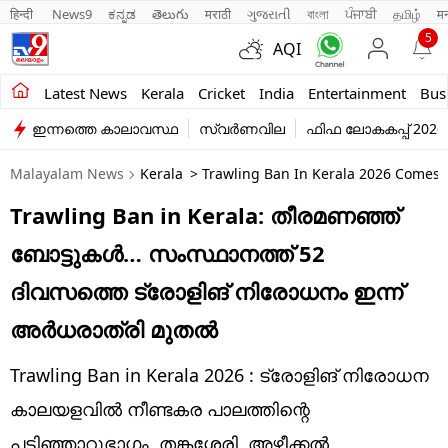
हिन्दी 
News9
ಕನ್ನಡ
తెలుగు
मराठी
ગુજરાતી
বাংলা
ਪੰਜਾਬੀ
தமிழ்
म
5
AQI
Kerala
Latest News
Kerala
Cricket
India
Entertainment
Bus
ഇന്നത്തെ കാലാവസ്ഥ
സ്വർണവില
ഫിഫ ലോകകപ്പ് 2026
India
Malayalam News
Kerala
> Trawling Ban In Kerala 2026 Comes In
Entertainment
Trawling Ban in Kerala: തീരമണഞ്ഞ്
Business
ബോട്ടുകൾ… സംസ്ഥാനത്ത് 52
Education
ദിവസത്തെ ട്രോളിങ് നിരോധനം ഇന്ന്
Sports
അർധരാത്രി മുതൽ
Lifestyle
Trawling Ban in Kerala 2026 : ട്രോളിങ് നിരോധന
world
കാലയളവിൽ നീണ്ടകര പാലത്തിന്റെ
പടിഞ്ഞാറുഭാഗം, തങ്കശ്ശേരി, അഴീക്കൽ