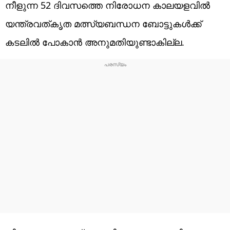
നീളുന്ന 52 ദിവസത്തെ നിരോധന കാലയളവിൽ
യന്ത്രവത്കൃത മത്സ്യബന്ധന ബോട്ടുകൾക്ക്
കടലിൽ പോകാൻ അനുമതിയുണ്ടാകില്ല.