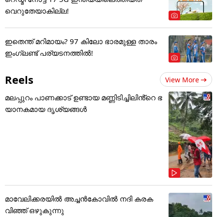
വെറുതേയാകില്ല!
ഇതെന്ത് മറിമായം? 97 കിലോ ഭാരമുള്ള താരം
ഇംഗ്ലണ്ട് പര്യടനത്തില്‍!
Reels
View More
മലപ്പുറം പാണക്കാട് ഉണ്ടായ മണ്ണിടിച്ചിലിൻ്റെ ഭ
യാനകമായ ദൃശ്യങ്ങൾ
മാവേലിക്കരയിൽ അച്ചൻകോവിൽ നദി കരക
വിഞ്ഞ് ഒഴുകുന്നു