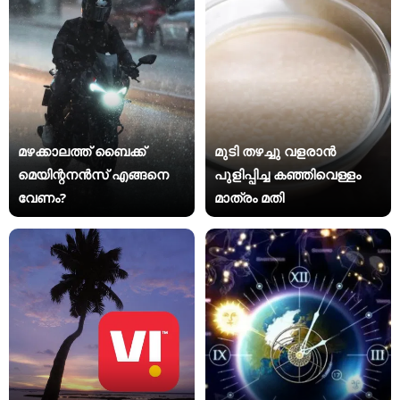
മഴക്കാലത്ത് ബൈക്ക്
മുടി തഴച്ചു വളരാൻ
മെയിന്റനൻസ് എങ്ങനെ
പുളിപ്പിച്ച കഞ്ഞിവെള്ളം
വേണം?
മാത്രം മതി