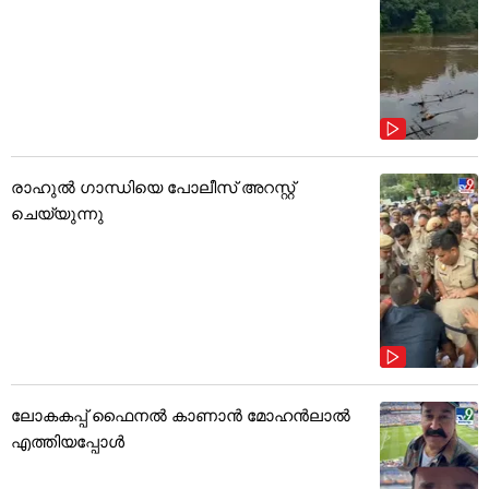
രാഹുൽ ഗാന്ധിയെ പോലീസ് അറസ്റ്റ്
ചെയ്യുന്നു
ലോകകപ്പ് ഫൈനൽ കാണാൻ മോഹൻലാൽ
എത്തിയപ്പോൾ