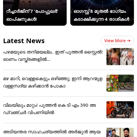
റീച്ചാർജിന് 7 ‘പോപ്പുലർ’
ഓഗസ്റ്റ് 8 മുതൽ ഭാഗ്യം
ഓപ്ഷനുകൾ!
കടാക്ഷിക്കുന്ന 4 രാശികൾ
Latest News
View More
പഴമയുടെ തനിമയല്ല.. ഇത് പുത്തൻ സ്റ്റൈൽ!
ഓണം വസ്ത്രങ്ങളിൽ...
മഴ മാറി, വെള്ളകെട്ടും ഒഴിഞ്ഞു; ഇനി ആറന്മുള
വള്ളസദ്യ കഴിക്കാൻ പോകാ
വിലയിലും മാറ്റം! പുത്തൻ കെ ടി എം 390 അ
ഡ്വഞ്ചർ വിപണിയിൽ
അടിയന്തര സാഹചര്യത്തിൽ അർജുൻ ആയ