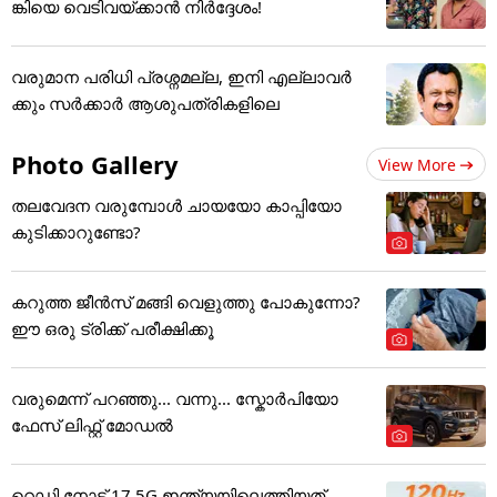
ങ്കിയെ വെടിവയ്ക്കാൻ നിർദ്ദേശം!
വരുമാന പരിധി പ്രശ്നമല്ല, ഇനി എല്ലാവർ
ക്കും സർക്കാർ ആശുപത്രികളിലെ
Photo Gallery
View More
തലവേദന വരുമ്പോൾ ചായയോ കാപ്പിയോ
കുടിക്കാറുണ്ടോ?
കറുത്ത ജീൻസ് മങ്ങി വെളുത്തു പോകുന്നോ?
ഈ ഒരു ട്രിക്ക് പരീക്ഷിക്കൂ
വരുമെന്ന് പറഞ്ഞു... വന്നു... സ്കോർപിയോ
ഫേസ് ലിഫ്റ്റ് മോഡൽ
റെഡ്മി നോട്ട് 17 5G ഇന്ത്യയിലെത്തിയത്