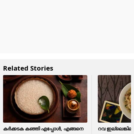
Related Stories
കർക്കടക കഞ്ഞി എപ്പോള്‍, എങ്ങനെ
റവ ഇല്ലെങ്കിലും