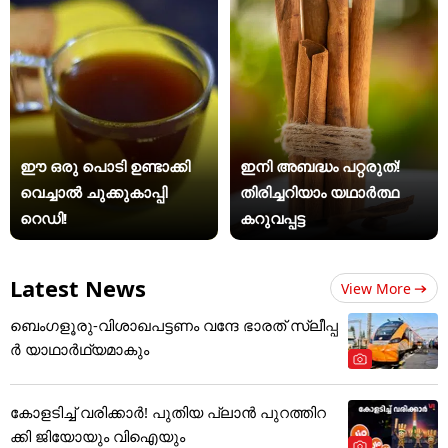
ഈ ഒരു പൊടി ഉണ്ടാക്കി
ഇനി അബദ്ധം പറ്റരുത്!
വെച്ചാൽ ചുക്കുകാപ്പി
തിരിച്ചറിയാം യഥാര്‍ത്ഥ
റെഡി!
കറുവപ്പട്ട
Latest News
View More
ബെംഗളൂരു-വിശാഖപട്ടണം വന്ദേ ഭാരത് സ്ലീപ്പ
ര്‍ യാഥാര്‍ഥ്യമാകും
കോളടിച്ച് വരിക്കാർ! പുതിയ പ്ലാൻ പുറത്തിറ
ക്കി ജിയോയും വിഐയും