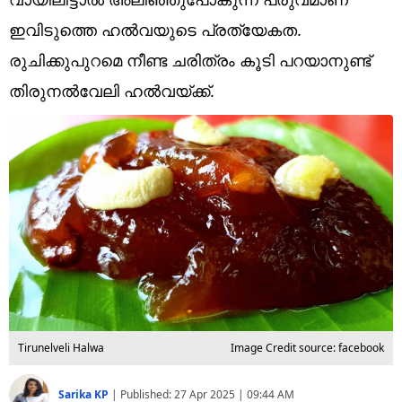
Technology
ഇവിടുത്തെ ​ഹൽവയുടെ പ്രത്യേകത.
Religion
രുചിക്കുപുറമെ നീണ്ട ചരിത്രം കൂടി പറയാനുണ്ട്
Web Story
തിരുനൽവേലി ഹൽവയ്ക്ക്.
Photo
Short Videos
Tirunelveli Halwa
Image Credit source: facebook
Sarika KP
|
Published:
27 Apr 2025 | 09:44 AM