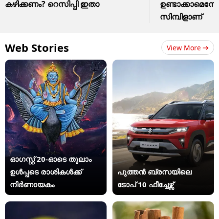
കഴിക്കണം? റെസിപ്പി ഇതാ
ഉണ്ടാക്കാമെന്ന
സിമ്പിളാണ്
Web Stories
View More
ഓഗസ്റ്റ് 20-ഓടെ തുലാം
ഉൾപ്പടെ രാശികൾക്ക്
പുത്തൻ ബ്രസയിലെ
നിർണായകം
ടോപ് 10 ഫീച്ചേഴ്സ്