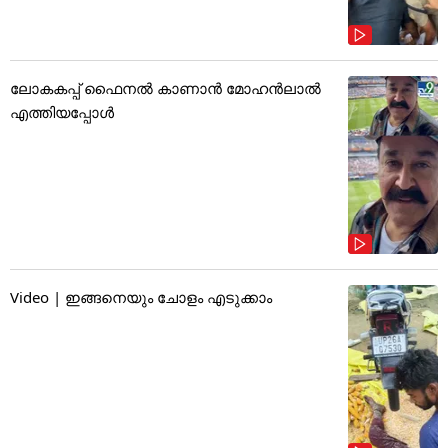
ലോകകപ്പ് ഫൈനൽ കാണാൻ മോഹൻലാൽ
എത്തിയപ്പോൾ
Video | ഇങ്ങനെയും ചോളം എടുക്കാം