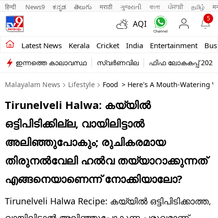
हिन्दी 
News9
ಕನ್ನಡ
తెలుగు
मराठी
ગુજરાતી
বাংলা
ਪੰਜਾਬੀ
தமிழ்
म
5
AQI
Kerala
Latest News
Kerala
Cricket
India
Entertainment
Bus
ഇന്നത്തെ കാലാവസ്ഥ
സ്വർണവില
ഫിഫ ലോകകപ്പ് 2026
India
Malayalam News
Lifestyle
Food
> Here's A Mouth-Watering Wo
Entertainment
Tirunelveli Halwa: കയ്യില്‍
Business
ഒട്ടിപിടിക്കില്ല, വായിലിട്ടാല്‍
Education
അലിഞ്ഞുപോകും; രുചികരമായ
Sports
തിരുനല്‍വേലി ഹല്‍വ തയ്യാറാക്കുന്നത്
Lifestyle
എങ്ങനെയാണെന്ന് നോക്കിയാലോ?
world
Tirunelveli Halwa Recipe: കയ്യിൽ ഒട്ടിപിടിക്കാത്ത,
വായിലിട്ടാൽ അലിഞ്ഞുപോകുന്ന പരുവമാണ്