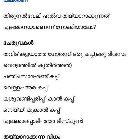
തിരുനൽവേലി ഹൽവ തയ്യാറാക്കുന്നത്
എങ്ങനെയാണെന്ന് നോക്കിയാലോ?
ചേരുവകൾ
തവിട് കളയാത്ത ഗോതമ്പ്-ഒരു കപ്പ്(ഒരു ദിവസം
വെള്ളത്തിൽ കുതിർത്തത്)
പഞ്ചസാര-രണ്ട് കപ്പ്
വെള്ളം-അര കപ്പ്
കശുവണ്ടിപ്പരിപ്പ്- കാൽ കപ്പ്
നെയ്യ്- മുക്കാൽ കപ്പ്
ഏലക്കാപ്പൊടി- അര ടീസ്പൂൺ
തയ്യാറാക്കുന്ന വിധം