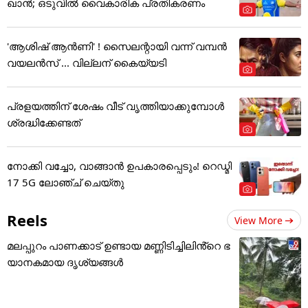
ഖാന്‍; ഒടുവില്‍ വൈകാരിക പ്രതികരണം
'ആശിഷ് ആൻണി' ! സൈലന്റായി വന്ന് വമ്പൻ
വയലൻസ് ... വില്ലന് കൈയ്യടി
പ്രളയത്തിന് ശേഷം വീട് വൃത്തിയാക്കുമ്പോൾ
ശ്രദ്ധിക്കേണ്ടത്
നോക്കി വച്ചോ, വാങ്ങാൻ ഉപകാരപ്പെടും! റെഡ്മി
17 5G ലോഞ്ച് ചെയ്തു
Reels
View More
മലപ്പുറം പാണക്കാട് ഉണ്ടായ മണ്ണിടിച്ചിലിൻ്റെ ഭ
യാനകമായ ദൃശ്യങ്ങൾ