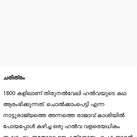
ചരിത്രം
1800 കളിലാണ് തിരുനൽവേലി ഹൽവയുടെ കഥ
ആരംഭിക്കുന്നത്. ചൊൽക്കാംപെട്ടി എന്ന
നാട്ടുരാജ്യത്തെ അന്നത്തെ രാജാവ് കാശിയിൽ
പോയപ്പോൾ കഴിച്ച ഒരു ഹൽവ വളരെയധികം
ഇഷ്ടപ്പെട്ടു. ഇതോടെ രജപുത്രനായ പാചകക്കാരൻ