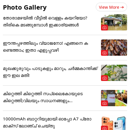
Photo Gallery
View More
തോരാമഴയിൽ വീട്ടിൽ വെള്ളം കയറിയോ?
തിരികെ മടങ്ങുമ്പോൾ ഇക്കാര്യങ്ങൾ
ഈന്തപ്പഴത്തിലും വ്യാജനോ! എങ്ങനെ ക
ണ്ടെത്താം; ഇതാ എളുപ്പവഴി
മുഖക്കുരുവും പാടുകളും മാറും, ചർമ്മകാന്തിക്ക്
ഈ ഇല മതി!
കിറ്റെത്തി കിറ്റെത്തി സപ്ലൈകോയുടെ
കിറ്റെത്തി;വിലയും സാധനങ്ങളും...
10000mAh ബാറ്ററിയുമായി ഓപ്പോ A7 പ്രോ
മാക്സ് ലോഞ്ച് ചെയ്തു