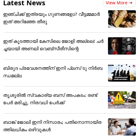
Latest News
View More
ഇഞ്ചിക്ക് ഇത്രയും ​ഗുണങ്ങളോ? വീട്ടമ്മമാർ
ഇത് അറിഞ്ഞേ തീരൂ
ഇത് കൂടത്തായി കേസിലെ ജോളി അല്ലെ! ചർ
ച്ചയായി അണലി വെബ്സീരീസിന്റെ
ബിരുദ പ്രവേശനത്തിന് ഇനി പ്ലസ് ടു നിർബ
ന്ധമല്ല
തൃശൂരിൽ സ്വകാര്യ ബസ് അപകടം: രണ്ട്
പേർ മരിച്ചു, നിരവധി പേർക്ക്
ബാങ്ക് ജോലി ഇനി നിസാരം; പതിനൊന്നായിര
ത്തിലധികം ഒഴിവുകൾ