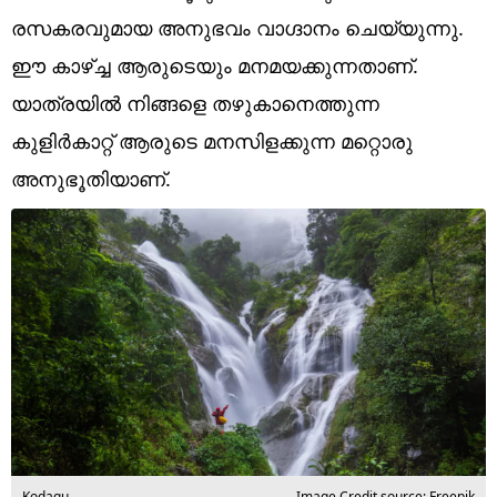
Technology
രസകരവുമായ അനുഭവം വാ​ഗ്ദാനം ചെയ്യുന്നു.
Religion
ഈ കാഴ്ച്ച ആരുടെയും മനമയക്കുന്നതാണ്.
യാത്രയിൽ നിങ്ങളെ തഴുകാനെത്തുന്ന
Web Story
കുളിർകാറ്റ് ആരുടെ മനസിളക്കുന്ന മറ്റൊരു
Photo
അനുഭൂതിയാണ്.
Short Videos
Kodagu
Image Credit source: Freepik