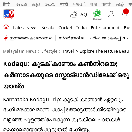
हिन्दी 
News9
ಕನ್ನಡ
తెలుగు
मराठी
ગુજરાતી
বাংলা
ਪੰਜਾਬੀ
தமிழ்
म
5
AQI
Kerala
Latest News
Kerala
Cricket
India
Entertainment
Bus
ഇന്നത്തെ കാലാവസ്ഥ
സ്വർണവില
ഫിഫ ലോകകപ്പ് 2026
India
Malayalam News
Lifestyle
Travel
> Explore The Nature Beauty
Entertainment
Kodagu: കുടക് കാണാം കൺനിറയെ;
Business
കർണാടകയുടെ സ്കോട്ലാൻഡിലേക്ക് ഒരു
Education
യാത്ര
Sports
Karnataka Kodagu Trip: കുടക് കാണാൻ ഏറ്റവും
Lifestyle
ഭം​ഗി മഴക്കാലമാണ്. കാപ്പിത്തോട്ടങ്ങൾക്കിടയിലൂടെ
വളഞ്ഞ് പുളഞ്ഞ് പോകുന്ന കുടകിലെ പാതകൾ
world
മഴക്കാലമായാൽ കൂടുതൽ ഭം​ഗിയും