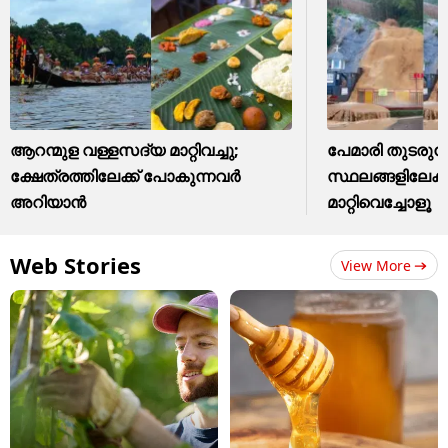
ആറന്മുള വള്ളസദ്യ മാറ്റിവച്ചു;
പേമാരി തുടരുന
ക്ഷേത്രത്തിലേക്ക് പോകുന്നവർ
സ്ഥലങ്ങളിലേക്ക
അറിയാൻ
മാറ്റിവെച്ചോളൂ
Web Stories
View More