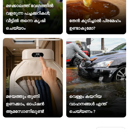
മഴക്കാലത്ത് വേഗത്തിൽ
വളരുന്ന പച്ചക്കറികൾ;
വീട്ടിൽ തന്നെ കൃഷി
തേൻ കുടിച്ചാൽ പ്രമേഹം
ചെയ്യാം
ഉണ്ടാകുമോ?
മഴയത്തും തുണി
വെള്ളം കയറിയ
ഉണക്കാം, ഓപ്ഷൻ
വാഹനങ്ങൾ എന്ത്
ആമസോണിലുണ്ട്!
ചെയ്യണം ?