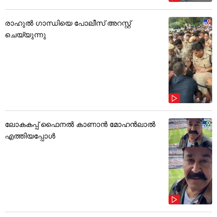
രാഹുൽ ഗാന്ധിയെ പോലീസ് അറസ്റ്റ്
ചെയ്യുന്നു
ലോകകപ്പ് ഫൈനൽ കാണാൻ മോഹൻലാൽ
എത്തിയപ്പോൾ