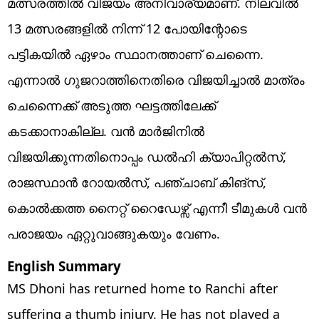
മത്സരത്തിൽ വിജയം അനിവാര്യമാണ്. നിലവിൽ
13 മത്സരങ്ങളിൽ നിന്ന് 12 പോയിന്റോടെ
പട്ടികയിൽ ഏഴാം സ്ഥാനത്താണ് ചെന്നൈ.
എന്നാൽ ഗുജറാത്തിനെതിരെ വിജയിച്ചാൽ മാത്രം
ചെന്നൈക്ക് അടുത്ത ഘട്ടത്തിലേക്ക്
കടക്കാനാകില്ല. വൻ മാർജിനിൽ
വിജയിക്കുന്നതിനൊപ്പം ഡൽഹി ക്യാപിറ്റൽസ്,
രാജസ്ഥാൻ റോയൽസ്, പഞ്ചാബ് കിങ്സ്,
കൊൽക്കത്ത നൈറ്റ് റൈഡേഴ്സ് എന്നീ ടീമുകൾ വൻ
പരാജയം ഏറ്റുവാങ്ങുകയും വേണം.
English Summary
MS Dhoni has returned home to Ranchi after
suffering a thumb injury. He has not played a