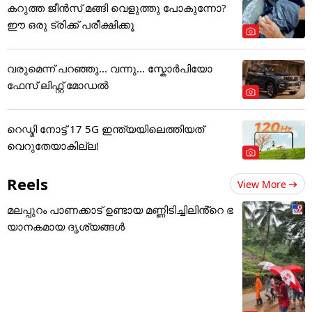
കറുത്ത ജീൻസ് മങ്ങി വെളുത്തു പോകുന്നോ?
ഈ ഒരു ട്രിക്ക് പരീക്ഷിക്കൂ
വരുമെന്ന് പറഞ്ഞു... വന്നു... സ്കോർപിയോ
ഫേസ് ലിഫ്റ്റ് മോഡൽ
റെഡ്മി നോട്ട് 17 5G ഇന്ത്യയിലെത്തിയത്
വെറുതേയാകില്ല!
Reels
View More
മലപ്പുറം പാണക്കാട് ഉണ്ടായ മണ്ണിടിച്ചിലിൻ്റെ ഭ
യാനകമായ ദൃശ്യങ്ങൾ