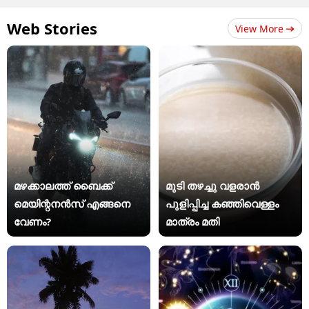
Web Stories
View More
മഴക്കാലത്ത് ബൈക്ക്
മുടി തഴച്ചു വളരാൻ
മെയിന്റനൻസ് എങ്ങനെ
പുളിപ്പിച്ച കഞ്ഞിവെള്ളം
വേണം?
മാത്രം മതി