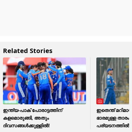
Related Stories
ഇന്ത്യ-പാക് പോരാട്ടത്തിന്
ഇതെന്ത് മറിമാ
കളമൊരുങ്ങി, അതും
ഭാരമുള്ള താരം 
ദിവസങ്ങള്‍ക്കുള്ളില്‍!
പര്യടനത്തില്‍!