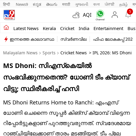
हिन्दी 
News9
ಕನ್ನಡ
తెలుగు
मराठी
ગુજરાતી
বাংলা
ਪੰਜਾਬੀ
தமிழ்
म
5
AQI
Kerala
Latest News
Kerala
Cricket
India
Entertainment
Bus
ഇന്നത്തെ കാലാവസ്ഥ
സ്വർണവില
ഫിഫ ലോകകപ്പ് 2026
India
Malayalam News
Sports
Cricket News
> IPL 2026: MS Dhoni 
Entertainment
MS Dhoni: സിഎസ്‌കെയില്‍
Business
സംഭവിക്കുന്നതെന്ത്? ധോണി ടീം ക്യാമ്പ്
Education
വിട്ടു; സ്ഥിരീകരിച്ച് ഹസി
Sports
MS Dhoni Returns Home to Ranchi: എംഎസ്
Lifestyle
ധോണി ചെന്നൈ സൂപ്പര്‍ കിങ്‌സ്‌ ക്യാമ്പ് വിട്ടെന്ന
റിപ്പോര്‍ട്ടുകളാണ് പുറത്തുവരുന്നത്. സ്വദേശമായ
world
റാഞ്ചിയിലേക്കാണ് താരം മടങ്ങിയത്. ടീം പ്ലേ