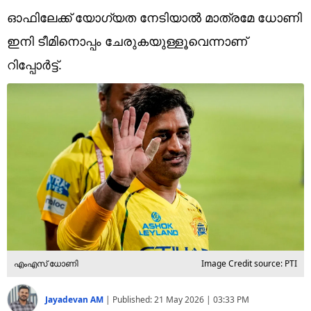
Technology
ഓഫിലേക്ക് യോഗ്യത നേടിയാൽ മാത്രമേ ധോണി
Religion
ഇനി ടീമിനൊപ്പം ചേരുകയുള്ളൂവെന്നാണ്
റിപ്പോര്‍ട്ട്.
Web Story
Photo
Short Videos
എംഎസ് ധോണി
Image Credit source: PTI
Jayadevan AM
|
Published:
21 May 2026 | 03:33 PM