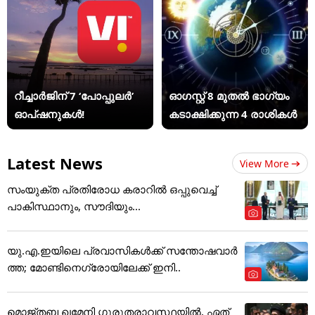
റീച്ചാർജിന് 7 ‘പോപ്പുലർ’
ഓഗസ്റ്റ് 8 മുതൽ ഭാഗ്യം
ഓപ്ഷനുകൾ!
കടാക്ഷിക്കുന്ന 4 രാശികൾ
Latest News
View More
സംയുക്ത പ്രതിരോധ കരാറിൽ ഒപ്പുവെച്ച്
പാകിസ്ഥാനും, സൗദിയും...
യു.എ.ഇയിലെ പ്രവാസികൾക്ക് സന്തോഷവാർ
ത്ത; മോണ്ടിനെഗ്രോയിലേക്ക് ഇനി..
മൊജ്തബ ഖമേനി ഗുരുതരാവസ്ഥയില്‍, ഏത്