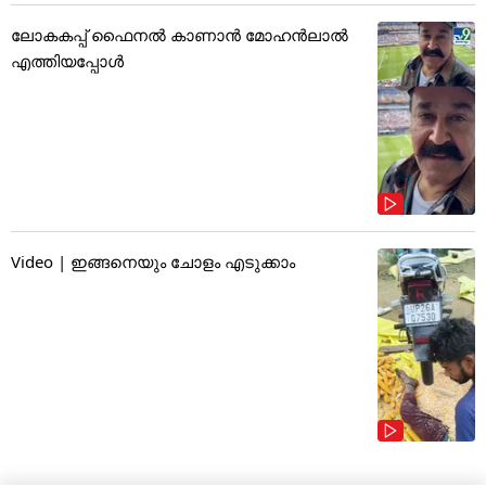
ലോകകപ്പ് ഫൈനൽ കാണാൻ മോഹൻലാൽ
എത്തിയപ്പോൾ
Video | ഇങ്ങനെയും ചോളം എടുക്കാം