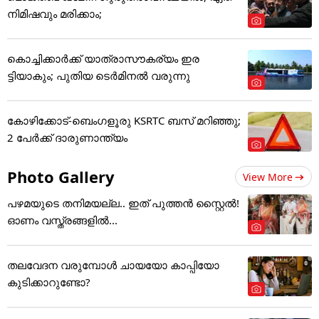
നിമിഷവും മരിക്കാം;
കൊച്ചിക്കാർക്ക് യാത്രാസൗകര്യം ഇര
ട്ടിയാകും; പുതിയ ടെർമിനൽ വരുന്നു
കോഴിക്കോട്-ബെംഗളൂരു KSRTC ബസ് മറിഞ്ഞു;
2 പേർക്ക് ദാരുണാന്ത്യം
Photo Gallery
View More
പഴമയുടെ തനിമയല്ല.. ഇത് പുത്തൻ സ്റ്റൈൽ!
ഓണം വസ്ത്രങ്ങളിൽ...
തലവേദന വരുമ്പോൾ ചായയോ കാപ്പിയോ
കുടിക്കാറുണ്ടോ?