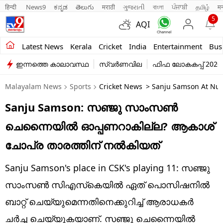
हिन्दी 
News9
ಕನ್ನಡ
తెలుగు
मराठी
ગુજરાતી
বাংলা
ਪੰਜਾਬੀ
தமிழ்
म
5
AQI
Kerala
Latest News
Kerala
Cricket
India
Entertainment
Bus
ഇന്നത്തെ കാലാവസ്ഥ
സ്വർണവില
ഫിഫ ലോകകപ്പ് 2026
India
Malayalam News
Sports
Cricket News
> Sanju Samson At Numb
Entertainment
Sanju Samson: സഞ്ജു സാംസണ്‍
Business
ചെന്നൈയില്‍ ഓപ്പണറാകില്ല? ആകാശ്
Education
ചോപ്ര താരത്തിന് നല്‍കിയത്‌
Sports
Sanju Samson's place in CSK's playing 11: സഞ്ജു
Lifestyle
സാംസണ്‍ സിഎസ്‌കെയില്‍ ഏത് പൊസിഷനില്‍
ബാറ്റ് ചെയ്യുമെന്നതിനെക്കുറിച്ച് ആരാധകര്‍
world
ചര്‍ച്ച ചെയ്യുകയാണ്. സഞ്ജു ചെന്നൈയില്‍