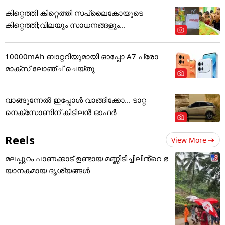
കിറ്റെത്തി കിറ്റെത്തി സപ്ലൈകോയുടെ
കിറ്റെത്തി;വിലയും സാധനങ്ങളും...
10000mAh ബാറ്ററിയുമായി ഓപ്പോ A7 പ്രോ
മാക്സ് ലോഞ്ച് ചെയ്തു
വാങ്ങുന്നേൽ ഇപ്പോൾ വാങ്ങിക്കോ... ടാറ്റ
നെക്സോണിന് കിടിലൻ ഓഫർ
Reels
View More
മലപ്പുറം പാണക്കാട് ഉണ്ടായ മണ്ണിടിച്ചിലിൻ്റെ ഭ
യാനകമായ ദൃശ്യങ്ങൾ