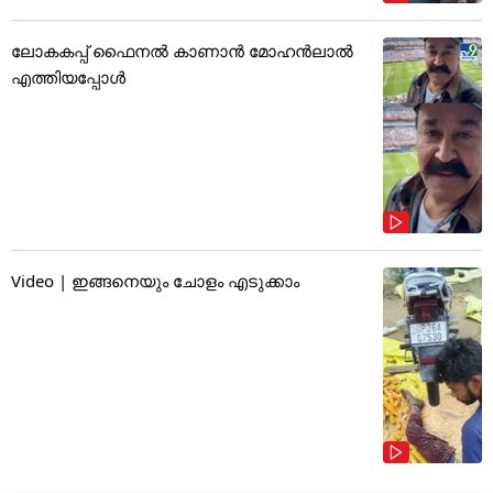
ലോകകപ്പ് ഫൈനൽ കാണാൻ മോഹൻലാൽ
എത്തിയപ്പോൾ
Video | ഇങ്ങനെയും ചോളം എടുക്കാം