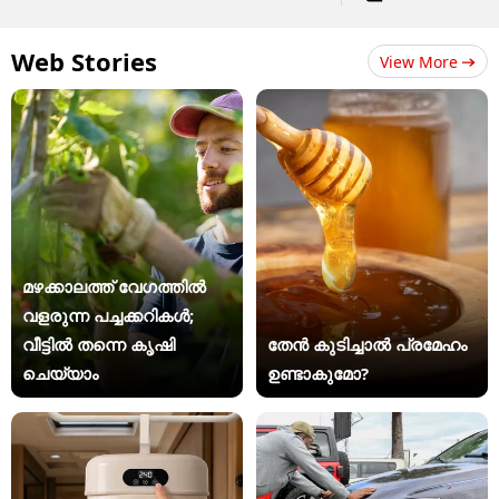
Web Stories
View More
മഴക്കാലത്ത് വേഗത്തിൽ
വളരുന്ന പച്ചക്കറികൾ;
വീട്ടിൽ തന്നെ കൃഷി
തേൻ കുടിച്ചാൽ പ്രമേഹം
ചെയ്യാം
ഉണ്ടാകുമോ?