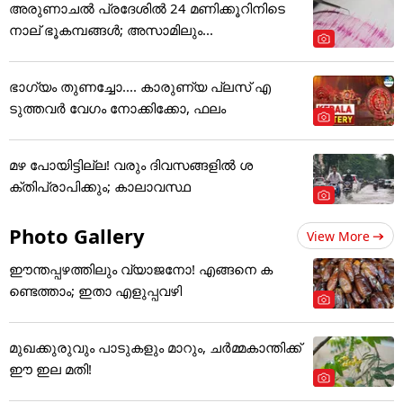
അരുണാചൽ പ്രദേശിൽ 24 മണിക്കൂറിനിടെ
നാല് ഭൂകമ്പങ്ങൾ; അസാമിലും...
ഭാഗ്യം തുണച്ചോ.... കാരുണ്യ പ്ലസ് എ
ടുത്തവര്‍ വേഗം നോക്കിക്കോ, ഫലം
മഴ പോയിട്ടില്ല! വരും ദിവസങ്ങളിൽ ശ
ക്തിപ്രാപിക്കും; കാലാവസ്ഥ
Photo Gallery
View More
ഈന്തപ്പഴത്തിലും വ്യാജനോ! എങ്ങനെ ക
ണ്ടെത്താം; ഇതാ എളുപ്പവഴി
മുഖക്കുരുവും പാടുകളും മാറും, ചർമ്മകാന്തിക്ക്
ഈ ഇല മതി!