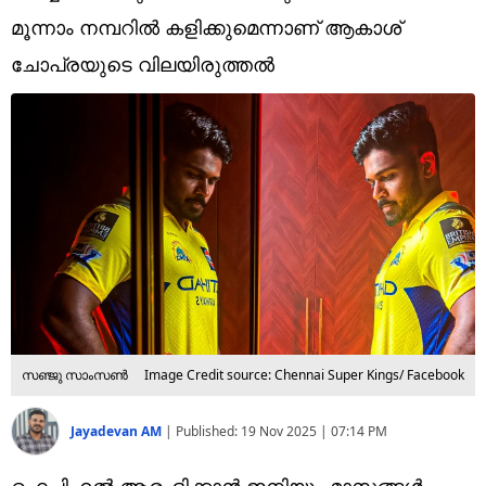
Technology
മൂന്നാം നമ്പറില്‍ കളിക്കുമെന്നാണ് ആകാശ്
Religion
ചോപ്രയുടെ വിലയിരുത്തല്‍
Web Story
Photo
Short Videos
സഞ്ജു സാംസൺ
Image Credit source: Chennai Super Kings/ Facebook
Jayadevan AM
|
Published:
19 Nov 2025 | 07:14 PM
ഐപിഎല്‍ ആരംഭിക്കാന്‍ ഇനിയും മാസങ്ങള്‍