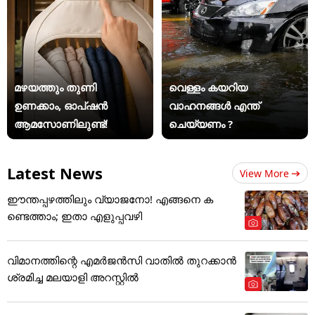
മഴയത്തും തുണി
വെള്ളം കയറിയ
ഉണക്കാം, ഓപ്ഷൻ
വാഹനങ്ങൾ എന്ത്
ആമസോണിലുണ്ട്!
ചെയ്യണം ?
Latest News
View More
ഈന്തപ്പഴത്തിലും വ്യാജനോ! എങ്ങനെ ക
ണ്ടെത്താം; ഇതാ എളുപ്പവഴി
വിമാനത്തിന്റെ എമർജൻസി വാതിൽ തുറക്കാൻ
ശ്രമിച്ച മലയാളി അറസ്റ്റിൽ