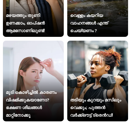
മഴയത്തും തുണി
വെള്ളം കയറിയ
ഉണക്കാം, ഓപ്ഷൻ
വാഹനങ്ങൾ എന്ത്
ആമസോണിലുണ്ട്!
ചെയ്യണം ?
മുടി കൊഴിച്ചിൽ കാരണം
വിഷമിക്കുകയാണോ?
തടിയും കുറയും മസിലും
ഭക്ഷണ ശീലങ്ങൾ
വെക്കും; പുത്തൻ
മാറ്റിനോക്കൂ
വർക്ക്ഔട്ട് ട്രെൻഡ്!