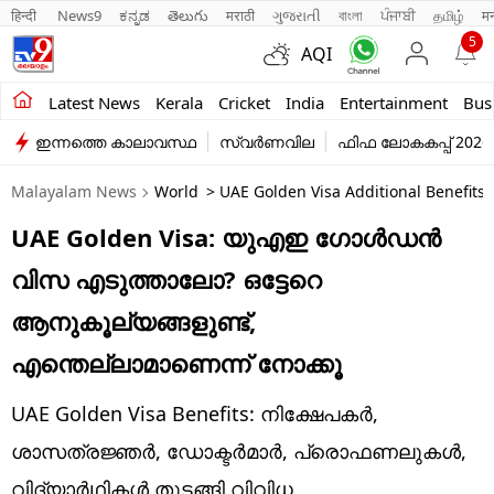
हिन्दी 
News9
ಕನ್ನಡ
తెలుగు
मराठी
ગુજરાતી
বাংলা
ਪੰਜਾਬੀ
தமிழ்
म
5
AQI
Kerala
Latest News
Kerala
Cricket
India
Entertainment
Bus
ഇന്നത്തെ കാലാവസ്ഥ
സ്വർണവില
ഫിഫ ലോകകപ്പ് 2026
India
Malayalam News
World
> UAE Golden Visa Additional Benefits
Entertainment
UAE Golden Visa: യുഎഇ ഗോള്‍ഡന്‍
Business
വിസ എടുത്താലോ? ഒട്ടേറെ
Education
ആനുകൂല്യങ്ങളുണ്ട്,
Sports
എന്തെല്ലാമാണെന്ന് നോക്കൂ
Lifestyle
UAE Golden Visa Benefits: നിക്ഷേപകര്‍,
world
ശാസത്രജ്ഞര്‍, ഡോക്ടര്‍മാര്‍, പ്രൊഫണലുകള്‍,
വിദ്യാര്‍ഥികള്‍ തുടങ്ങി വിവിധ