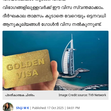
Technology
വിഭാഗങ്ങളിലുള്ളവര്‍ക്ക് ഈ വിസ സ്വന്തമാക്കാം.
Religion
ദീര്‍ഘകാല താമസം കൂടാതെ വേറെയും ഒട്ടനവധി
ആനുകൂല്യങ്ങള്‍ ഗോള്‍ന്‍ വിസ നല്‍കുന്നുണ്ട്.
Web Story
Photo
Short Videos
പ്രതീകാത്മക ചിത്രം
Image Credit source: TV9 Network
Shiji M K
|
Published:
17 Oct 2025 | 04:01 PM