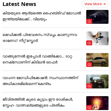
Latest News
View More
കിയയുടെ ആദ്യത്തെ ഹൈബ്രിഡ് മോഡൽ
ഇന്ത്യയിലേക്ക്... വിലയും
മെഡിക്കല്‍ പ്രവേശനം സ്വപ്നം കാണുന്നവ
രാണോ? നീറ്റ് സ്കോർ
വാങ്ങുന്നേൽ ഇപ്പോൾ വാങ്ങിക്കോ... ടാറ്റ
നെക്സോണിന് കിടിലൻ ഓഫർ
വാഹന മോഡിഫിക്കേഷൻ: സംസ്ഥാനത്തിന്
അ‌ധികാരമില്ലെന്ന് കേന്ദ്രം
ജീവിതത്തിൽ കൂടെ കൂട്ടാം ഈ രാശികൾ,
സ്നേഹ- വാത്സല്യങ്ങളുടെ പ്രതീകം