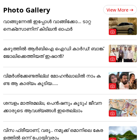
Photo Gallery
View More
വാങ്ങുന്നേൽ ഇപ്പോൾ വാങ്ങിക്കോ... ടാറ്റ
നെക്സോണിന് കിടിലൻ ഓഫർ
കഴുത്തില്‍ ആര്‍ബിഐ ഐഡി കാര്‍ഡ്! ബാങ്ക്
ജോലിക്കെത്തിയത് ഇഷാന്‍?
വിമർശിക്കേണ്ടതില്ല! മോഹൻലാലിൽ നാം ക
ണ്ട ആ കാര്യം കൂടിയ.....
ശമ്പളം മാത്രമല്ല, പെൻഷനും കൂടും! ജീവന
ക്കാരുടെ ആവശ്യങ്ങൾ ഇതെല്ലാം
വിസ ഫ്രീയാണ്, വരൂ.. നമുക്ക് ഒമാനിലെ കേര
ളത്തിൽ ഒന്ന് പോയിവരാം