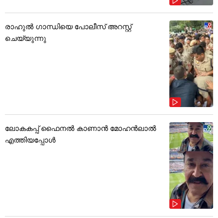
രാഹുൽ ഗാന്ധിയെ പോലീസ് അറസ്റ്റ്
ചെയ്യുന്നു
ലോകകപ്പ് ഫൈനൽ കാണാൻ മോഹൻലാൽ
എത്തിയപ്പോൾ