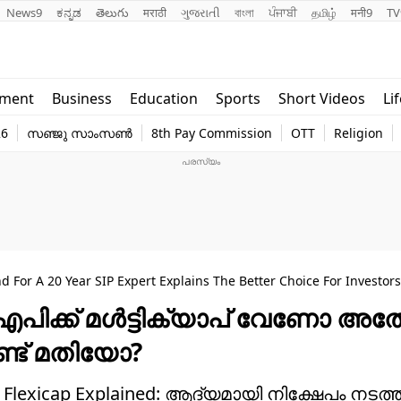
News9
ಕನ್ನಡ
తెలుగు
मराठी
ગુજરાતી
বাংলা
ਪੰਜਾਬੀ
தமிழ்
मनी9
TV
Lifestyle
Religion
nment
Business
Education
Sports
Short Videos
Li
world
Web Stor
26
സഞ്ജു സാംസൺ
8th Pay Commission
OTT
Religion
Technology
Photo
 For A 20 Year SIP Expert Explains The Better Choice For Investors
ഐപിക്ക് മള്‍ട്ടിക്യാപ് വേണോ അ
ണ്ട് മതിയോ?
s Flexicap Explained: ആദ്യമായി നിക്ഷേപം നടത്തുന