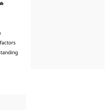
ിക
n
factors
standing