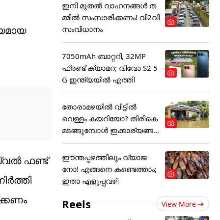
ഇനി മുതൽ വാഹനങ്ങൾ ത
മ്മിൽ സംസാരിക്കണം! വി2വി
ത്യമായ
സംവിധാനം
7050mAh ബാറ്ററി, 32MP
ഫ്രണ്ട് ക്യാമറ; വിവോ S2 5
G ഇന്ത്യയിൽ എത്തി
തോരാമഴയിൽ വീട്ടിൽ
വെള്ളം കയറിയോ? തിരികെ
മടങ്ങുമ്പോൾ ഇക്കാര്യങ്ങ
ൾ
ഈന്തപ്പഴത്തിലും വ്യാജ
വല്‍ ഫണ്ട്
നോ! എങ്ങനെ കണ്ടെത്താം;
ര്‍ത്തി
ഇതാ എളുപ്പവഴി
ിക്കണം
Reels
View More