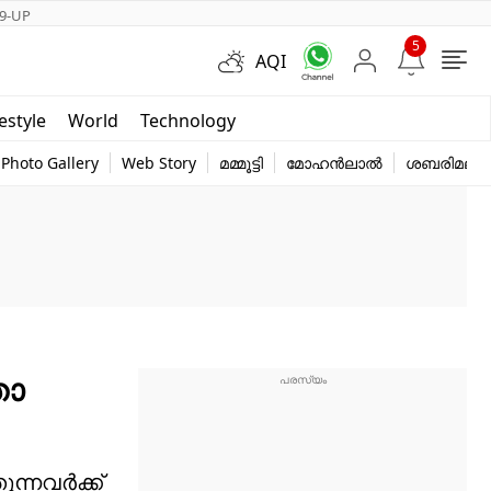
9-UP
5
AQI
Short Videos
festyle
World
Technology
y
Photo Gallery
Web Story
മമ്മൂട്ടി
മോഹൻലാൽ
ശബരിമല
തോ
്നവര്‍ക്ക്