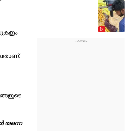
ലുകളും
്ലതാണ്.
ങ്ങളുടെ
്‍ തന്നെ