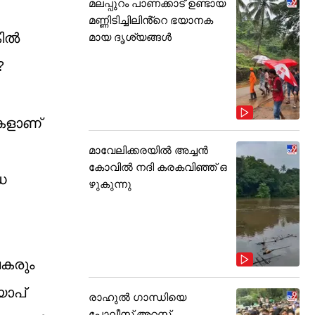
മലപ്പുറം പാണക്കാട് ഉണ്ടായ
മണ്ണിടിച്ചിലിൻ്റെ ഭയാനക
ല്‍
മായ ദൃശ്യങ്ങൾ
?
ുകളാണ്
മാവേലിക്കരയിൽ അച്ചൻ
കോവിൽ നദി കരകവിഞ്ഞ് ഒ
ധ
ഴുകുന്നു
േപകരും
്യാപ്
രാഹുൽ ഗാന്ധിയെ
പോലീസ് അറസ്റ്റ്