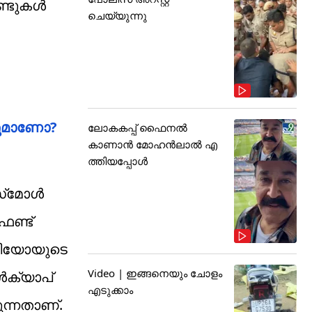
്ടുകള്‍
ചെയ്യുന്നു
ിയുമാണോ?
ലോകകപ്പ് ഫൈനൽ
കാണാൻ മോഹൻലാൽ എ
ത്തിയപ്പോൾ
്‌മോള്‍
ഫണ്ട്
‌ഫോളിയോയുടെ
Video | ഇങ്ങനെയും ചോളം
്‍ക്യാപ്
എടുക്കാം
ുന്നതാണ്.