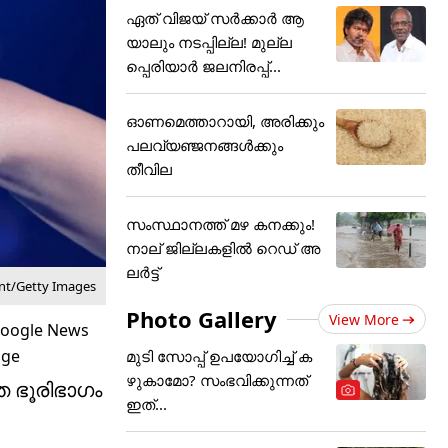
ഏത് വിജയ് സർക്കാർ ആ
യാലും നടപ്പില്ല! മുല്ല
പ്പെരിയാർ ജലനിരപ്പ്...
ഓണമെത്താറായി, അരിക്കും
പലവ്യഞ്ജനങ്ങൾക്കും
തീവില
സംസ്ഥാനത്ത് മഴ കനക്കും!
നാല് ജില്ലകളിൽ റെഡ് അ
ലർട്ട്
nt/Getty Images
Photo Gallery
View More
മുടി സോപ്പ് ഉപയോഗിച്ച് ക
ഴുകാമോ? സംഭവിക്കുന്നത്
ത ഭൂരിഭാഗം
ഇത്...