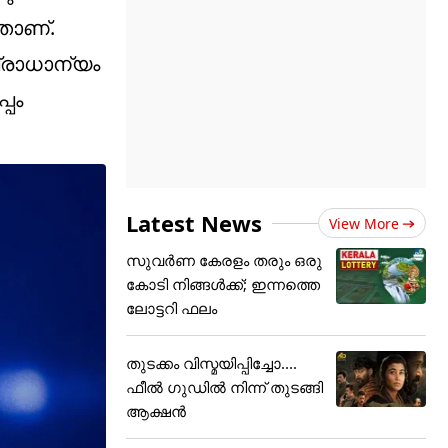
നതാണ്.
പ്രാധാന്യം
്പം
Latest News
View More
സുവർണ കേരളം തരും ഒരു
കോടി നിങ്ങൾക്ക്; ഇന്നത്തെ
ലോട്ടറി ഫലം
തുടക്കം വിസ്മയിപ്പിച്ചോ....
ഫീൽ ഗുഡിൽ നിന്ന് തുടങ്ങി
ആക്ഷൻ