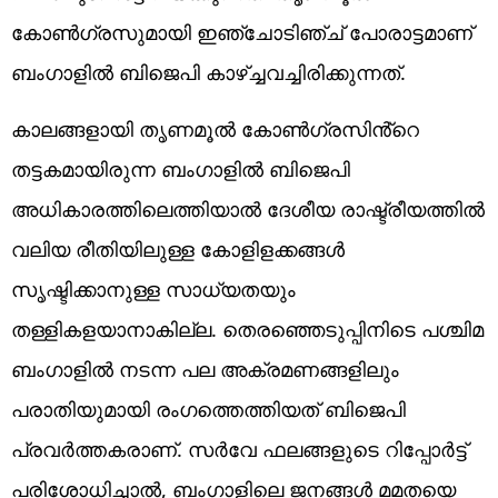
കോൺഗ്രസുമായി ഇഞ്ചോടിഞ്ച് പോരാട്ടമാണ്
ബംഗാളിൽ ബിജെപി കാഴ്ച്ചവച്ചിരിക്കുന്നത്.
കാലങ്ങളായി തൃണമൂൽ കോൺഗ്രസിൻ്റെ
തട്ടകമായിരുന്ന ബംഗാളിൽ ബിജെപി
അധികാരത്തിലെത്തിയാൽ ദേശീയ രാഷ്ട്രീയത്തിൽ
വലിയ രീതിയിലുള്ള കോളിളക്കങ്ങൾ
സൃഷ്ടിക്കാനുള്ള സാധ്യതയും
തള്ളികളയാനാകില്ല. തെരഞ്ഞെടുപ്പിനിടെ പശ്ചിമ
ബംഗാളിൽ നടന്ന പല അക്രമണങ്ങളിലും
പരാതിയുമായി രം​ഗത്തെത്തിയത് ബിജെപി
പ്രവർത്തകരാണ്. സർവേ ഫലങ്ങളുടെ റിപ്പോർട്ട്
പരിശോധിച്ചാൽ, ബം​ഗാളിലെ ജനങ്ങൾ മമതയെ