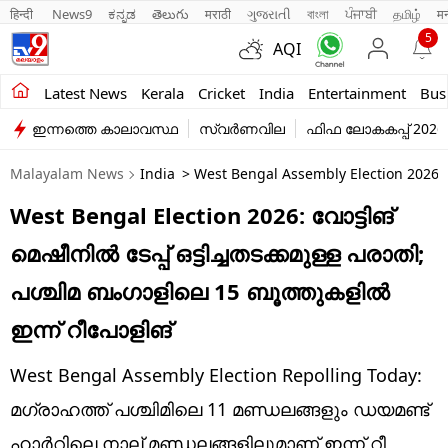
हिन्दी 
News9
ಕನ್ನಡ
తెలుగు
मराठी
ગુજરાતી
বাংলা
ਪੰਜਾਬੀ
தமிழ்
म
5
AQI
Kerala
Latest News
Kerala
Cricket
India
Entertainment
Bus
ഇന്നത്തെ കാലാവസ്ഥ
സ്വർണവില
ഫിഫ ലോകകപ്പ് 2026
India
Malayalam News
India
> West Bengal Assembly Election 2026, R
Entertainment
West Bengal Election 2026: വോട്ടിങ്
Business
മെഷീനിൽ ടേപ്പ് ഒട്ടിച്ചതടക്കമുള്ള പരാതി;
Education
പശ്ചിമ ബംഗാളിലെ 15 ബൂത്തുകളിൽ
Sports
ഇന്ന് റീപോളിങ്
Lifestyle
West Bengal Assembly Election Repolling Today:
world
മഗ്രാഹത്ത് പശ്ചിമിലെ 11 മണ്ഡലങ്ങളും ഡയമണ്ട്
ഹാർറിലെ നാല് മണ്ഡലങ്ങളിലുമാണ് ഇന്ന് റീ