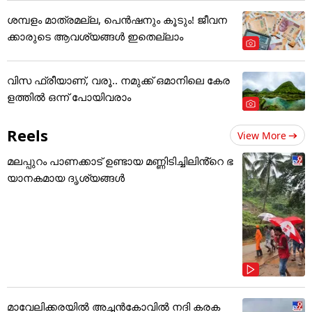
ശമ്പളം മാത്രമല്ല, പെൻഷനും കൂടും! ജീവന
ക്കാരുടെ ആവശ്യങ്ങൾ ഇതെല്ലാം
വിസ ഫ്രീയാണ്, വരൂ.. നമുക്ക് ഒമാനിലെ കേര
ളത്തിൽ ഒന്ന് പോയിവരാം
Reels
View More
മലപ്പുറം പാണക്കാട് ഉണ്ടായ മണ്ണിടിച്ചിലിൻ്റെ ഭ
യാനകമായ ദൃശ്യങ്ങൾ
മാവേലിക്കരയിൽ അച്ചൻകോവിൽ നദി കരക