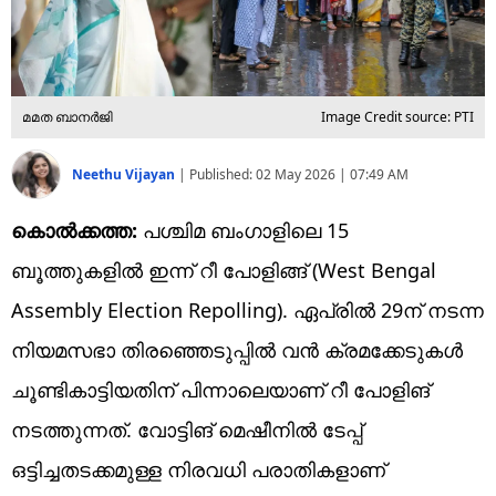
മമത ബാനർജി
Image Credit source: PTI
Neethu Vijayan
|
Published:
02 May 2026 | 07:49 AM
കൊൽക്കത്ത:
പശ്ചിമ ബംഗാളിലെ 15
ബൂത്തുകളിൽ ഇന്ന് റീ പോളിങ്ങ് (West Bengal
Assembly Election Repolling). ഏപ്രിൽ 29ന് നടന്ന
നിയമസഭാ തിരഞ്ഞെടുപ്പിൽ വൻ ക്രമക്കേടുകൾ
ചൂണ്ടികാട്ടിയതിന് പിന്നാലെയാണ് റീ പോളിങ്
നടത്തുന്നത്. വോട്ടിങ് മെഷീനിൽ ടേപ്പ്
ഒട്ടിച്ചതടക്കമുള്ള നിരവധി പരാതികളാണ്