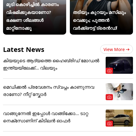
മുടി കൊഴിച്ചിൽ കാരണം
വിഷമിക്കുകയാണോ?
തടിയും കുറയും മസിലും
ഭക്ഷണ ശീലങ്ങൾ
വെക്കും; പുത്തൻ
മാറ്റിനോക്കൂ
വർക്ക്ഔട്ട് ട്രെൻഡ്!
Latest News
View More
കിയയുടെ ആദ്യത്തെ ഹൈബ്രിഡ് മോഡൽ
ഇന്ത്യയിലേക്ക്... വിലയും
മെഡിക്കല്‍ പ്രവേശനം സ്വപ്നം കാണുന്നവ
രാണോ? നീറ്റ് സ്കോർ
വാങ്ങുന്നേൽ ഇപ്പോൾ വാങ്ങിക്കോ... ടാറ്റ
നെക്സോണിന് കിടിലൻ ഓഫർ