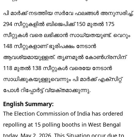
പി മാർക്ക് നടത്തിയ സർവേ ഫലങ്ങൾ അനുസരിച്ച്,
294 സീറ്റുകളിൽ ബിജെപിക്ക് 150 മുതൽ 175
സീറ്റുകൾ വരെ ലഭിക്കാൻ സാധ്യതയുണ്ട്. വെറും
148 സീറ്റുകളാണ് ഭൂരിപക്ഷം നേടാൻ
ആവശ്യമായുള്ളത്. തൃണമൂൽ കോൺഗ്രസിന്
118 മുതൽ 138 സീറ്റുകൾ വരെയേ നേടാൻ
സാധിക്കുകയുള്ളൂവെന്നും പി മാർക്ക് എക്സിറ്റ്
പോൾ റിപ്പോർട്ട് വ്യക്തമാക്കുന്നു.
English Summary:
The Election Commission of India has ordered
repolling at 15 polling booths in West Bengal
today, May 2, 2026. This Situation occur due to