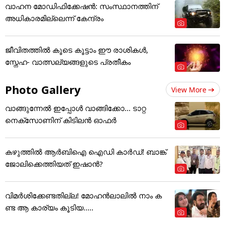
വാഹന മോഡിഫിക്കേഷൻ: സംസ്ഥാനത്തിന്
അ‌ധികാരമില്ലെന്ന് കേന്ദ്രം
ജീവിതത്തിൽ കൂടെ കൂട്ടാം ഈ രാശികൾ,
സ്നേഹ- വാത്സല്യങ്ങളുടെ പ്രതീകം
Photo Gallery
View More
വാങ്ങുന്നേൽ ഇപ്പോൾ വാങ്ങിക്കോ... ടാറ്റ
നെക്സോണിന് കിടിലൻ ഓഫർ
കഴുത്തില്‍ ആര്‍ബിഐ ഐഡി കാര്‍ഡ്! ബാങ്ക്
ജോലിക്കെത്തിയത് ഇഷാന്‍?
വിമർശിക്കേണ്ടതില്ല! മോഹൻലാലിൽ നാം ക
ണ്ട ആ കാര്യം കൂടിയ.....