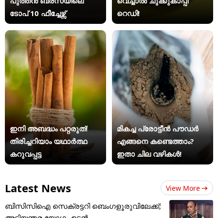
പുത്തൻ ബ്രസയിലെ
വെച്ചാൽ ചുക്കുകാപ്പി
ടോപ് 10 ഫീച്ചേഴ്സ്
റെഡി!
ഇനി അബദ്ധം പറ്റരുത്!
മികച്ച പ്രോട്ടീൻ പൗഡർ
തിരിച്ചറിയാം യഥാര്‍ത്ഥ
എങ്ങനെ കണ്ടെത്താം?
കറുവപ്പട്ട
ഇതാ ചില വഴികൾ!
Latest News
View More
ബിസിസിഐ സെക്രട്ടറി ബെംഗളൂരുവിലേക്ക്;
അടിയന്തര യോഗം ഉടന്‍