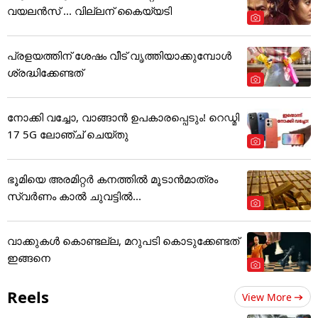
വയലൻസ് ... വില്ലന് കൈയ്യടി
പ്രളയത്തിന് ശേഷം വീട് വൃത്തിയാക്കുമ്പോൾ
ശ്രദ്ധിക്കേണ്ടത്
നോക്കി വച്ചോ, വാങ്ങാൻ ഉപകാരപ്പെടും! റെഡ്മി
17 5G ലോഞ്ച് ചെയ്തു
ഭൂമിയെ അരമിറ്റർ കനത്തിൽ മൂടാൻമാത്രം
സ്വർണം കാൽ ചുവട്ടിൽ...
വാക്കുകൾ കൊണ്ടല്ല, മറുപടി കൊടുക്കേണ്ടത്
ഇങ്ങനെ
Reels
View More