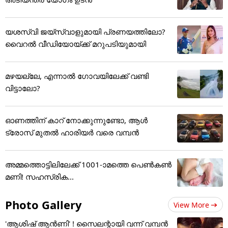
യശസ്വി ജയ്‌സ്വാളുമായി പ്രണയത്തിലോ?
വൈറൽ വീഡിയോയ്ക്ക് മറുപടിയുമായി
മഴയല്ലേ, എന്നാൽ ഗോവയിലേക്ക് വണ്ടി
വിട്ടാലോ?
ഓണത്തിന് കാറ് നോക്കുന്നുണ്ടോ, ആൾ
ട്രോസ് മുതൽ ഹാരിയർ വരെ വമ്പൻ
അമ്മത്തൊട്ടിലിലേക്ക് 1001-ാമത്തെ പെൺകൺ
മണി! സഹസ്രിക...
Photo Gallery
View More
'ആശിഷ് ആൻണി' ! സൈലന്റായി വന്ന് വമ്പൻ