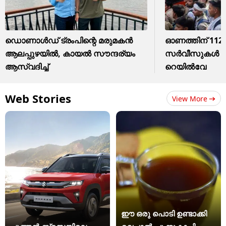
ഡൊണാൾ‍ഡ് ട്രംപിന്റെ മരുമകൻ
ഓണത്തിന് 112
ആലപ്പുഴയിൽ, കായൽ സൗന്ദര്യം
സർവീസുകൾ പ്ര
ആസ്വദിച്ച്
റെയിൽവേ
Web Stories
View More
ഈ ഒരു പൊടി ഉണ്ടാക്കി