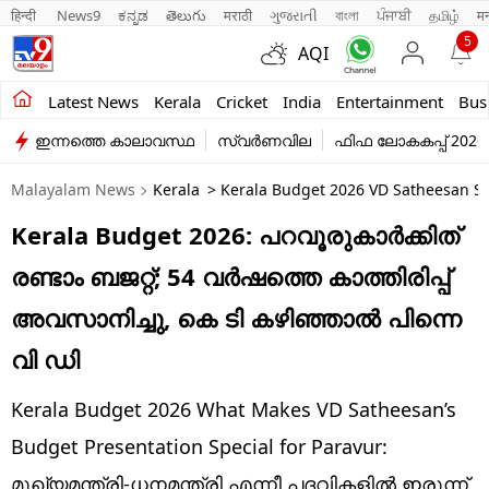
हिन्दी 
News9
ಕನ್ನಡ
తెలుగు
मराठी
ગુજરાતી
বাংলা
ਪੰਜਾਬੀ
தமிழ்
म
5
AQI
Kerala
Latest News
Kerala
Cricket
India
Entertainment
Bus
ഇന്നത്തെ കാലാവസ്ഥ
സ്വർണവില
ഫിഫ ലോകകപ്പ് 2026
India
Malayalam News
Kerala
> Kerala Budget 2026 VD Satheesan Se
Entertainment
Kerala Budget 2026: പറവൂരുകാര്‍ക്കിത്
Business
രണ്ടാം ബജറ്റ്; 54 വര്‍ഷത്തെ കാത്തിരിപ്പ്
Education
അവസാനിച്ചു, കെ ടി കഴിഞ്ഞാല്‍ പിന്നെ
Sports
വി ഡി
Lifestyle
Kerala Budget 2026 What Makes VD Satheesan’s
world
Budget Presentation Special for Paravur:
മുഖ്യമന്ത്രി-ധനമന്ത്രി എന്നീ പദവികളില്‍ ഇരുന്ന്