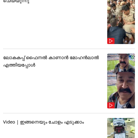
ചെയ്യുന്നു
ലോകകപ്പ് ഫൈനൽ കാണാൻ മോഹൻലാൽ
എത്തിയപ്പോൾ
Video | ഇങ്ങനെയും ചോളം എടുക്കാം