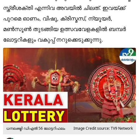
Technology
സ്ത്രീശക്തി എന്നിവ അവയില്‍ ചിലത്. ഇവയ്ക്ക്
Religion
പുറമെ ഓണം, വിഷു, ക്രിസ്മസ്, ന്യൂയര്‍,
മണ്‍സൂണ്‍ തുടങ്ങിയ ഉത്സവവേളകളില്‍ ബമ്പര്‍
Web Story
ലോട്ടറികളും വകുപ്പ് നറുക്കെടുക്കുന്നു.
Photo
Short Videos
ധനലക്ഷ്മി ഡിഎല്‍ 56 ലോട്ടറിഫലം
Image Credit source: TV9 Network