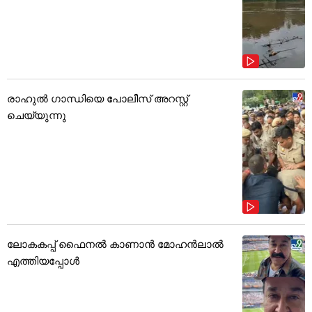
രാഹുൽ ഗാന്ധിയെ പോലീസ് അറസ്റ്റ്
ചെയ്യുന്നു
ലോകകപ്പ് ഫൈനൽ കാണാൻ മോഹൻലാൽ
എത്തിയപ്പോൾ