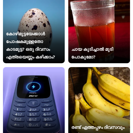
കോഴിമുട്ടയേക്കാൾ
പോഷകമുള്ളതോ
കാടമുട്ട? ഒരു ദിവസം
ചായ കുടിച്ചാൽ മുടി
എത്രയെണ്ണം കഴിക്കാം?
പോകുമോ?
രണ്ട് ഏത്തപ്പഴം ദിവസവും