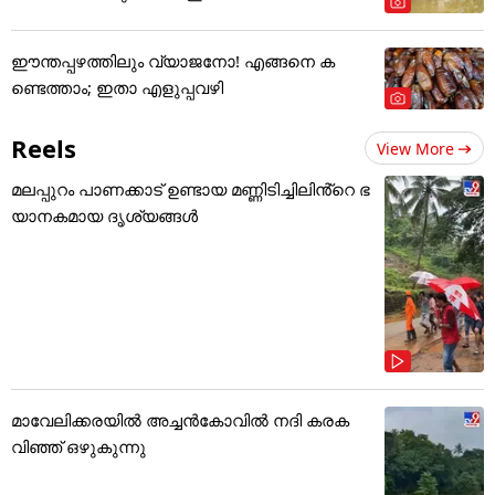
ഈന്തപ്പഴത്തിലും വ്യാജനോ! എങ്ങനെ ക
ണ്ടെത്താം; ഇതാ എളുപ്പവഴി
Reels
View More
മലപ്പുറം പാണക്കാട് ഉണ്ടായ മണ്ണിടിച്ചിലിൻ്റെ ഭ
യാനകമായ ദൃശ്യങ്ങൾ
മാവേലിക്കരയിൽ അച്ചൻകോവിൽ നദി കരക
വിഞ്ഞ് ഒഴുകുന്നു