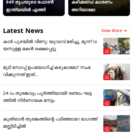
949 രൂപയുടെ ഫോൺ
കഴിക്കണം! കാരണം
ഇന്ത്യയിൽ എത്തി
അറിയാമോ
Latest News
View More
കാർ പുഴയിൽ വീണു: യുവാവ് മരിച്ചു, മൂന്ന് വ
യസുള്ള മകൻ രക്ഷപ്പെട്ടു
മുടി സോപ്പ് ഉപയോഗിച്ച് കഴുകാമോ? സംഭ
വിക്കുന്നത് ഇത്...
24-ാം തുരങ്കവും പൂർത്തിയായി! രണ്ടാം ഘട്ട
ത്തിൽ നിർണായക നേട്ടം
കുതിരാൻ തുരങ്കത്തിന്റെ പടിഞ്ഞാറേ ഭാഗത്ത്
മണ്ണിടിച്ചിൽ