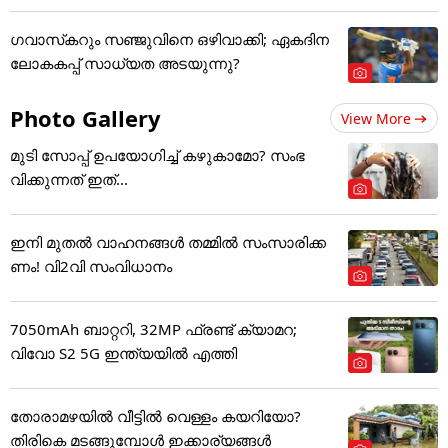
ഗവാസ്‌കറും സഞ്ജുവിനെ ഒഴിവാക്കി; ഏകദിന
ലോകകപ്പ് സാധ്യത അടയുന്നു?
Photo Gallery
View More
മുടി സോപ്പ് ഉപയോഗിച്ച് കഴുകാമോ? സംഭ
വിക്കുന്നത് ഇത്...
ഇനി മുതൽ വാഹനങ്ങൾ തമ്മിൽ സംസാരിക്ക
ണം! വി2വി സംവിധാനം
7050mAh ബാറ്ററി, 32MP ഫ്രണ്ട് ക്യാമറ;
വിവോ S2 5G ഇന്ത്യയിൽ എത്തി
തോരാമഴയിൽ വീട്ടിൽ വെള്ളം കയറിയോ?
തിരികെ മടങ്ങുമ്പോൾ ഇക്കാര്യങ്ങൾ