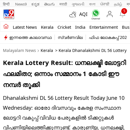
हिन्दी 
News9
ಕನ್ನಡ
తెలుగు
मराठी
ગુજરાતી
বাংলা
ਪੰਜਾਬੀ
தமிழ்
म
5
AQI
Kerala
Latest News
Kerala
Cricket
India
Entertainment
Bus
ഇന്നത്തെ കാലാവസ്ഥ
സ്വർണവില
ഫിഫ ലോകകപ്പ് 2026
India
Malayalam News
Kerala
> Kerala Dhanalakshmi DL 56 Lottery R
Entertainment
Kerala Lottery Result: ധനലക്ഷ്മി ലോട്ടറി
Business
ഫലമിതാ; ഒന്നാം സമ്മാനം 1 കോടി ഈ
Education
നമ്പര്‍ തൂക്കി
Sports
Dhanalakshmi DL 56 Lottery Result Today June 10
Lifestyle
Wednesday: ഓരോ ദിവസവും കേരള സംസ്ഥാന
ലോട്ടറി വകുപ്പ് വിവിധ പേരുകളില്‍ ടിക്കറ്റുകള്‍
world
വിപണിയിലെത്തിക്കുന്നുണ്ട്. കാരുണ്യ, ധനലക്ഷ്മി,