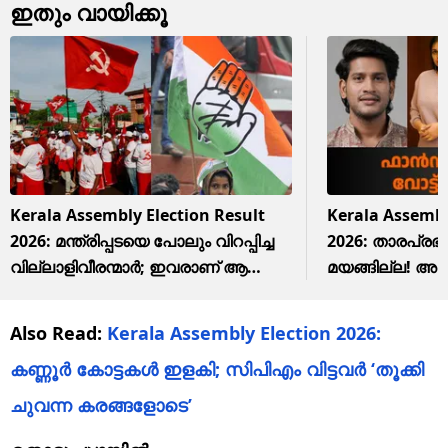
ഇതും വായിക്കൂ
Kerala Assembly Election Result
Kerala Assembl
2026: മന്ത്രിപ്പടയെ പോലും വിറപ്പിച്ച
2026: താരപ്ര
വില്ലാളിവീരന്മാര്‍; ഇവരാണ് ആ
മയങ്ങില്ല! അ
കൊലകൊമ്പന്മാര്‍
വരെ; തോറ്റ് തൊപ
Also Read:
Kerala Assembly Election 2026:
കണ്ണൂര്‍ കോട്ടകള്‍ ഇളകി; സിപിഎം വിട്ടവര്‍ ‘തൂക്കി
ചുവന്ന കരങ്ങളോടെ’