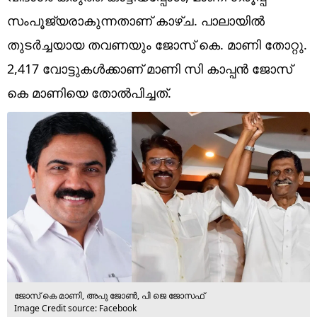
Technology
സംപൂജ്യരാകുന്നതാണ് കാഴ്ച. പാലായില്‍
Religion
തുടര്‍ച്ചയായ തവണയും ജോസ് കെ. മാണി തോറ്റു.
2,417 വോട്ടുകള്‍ക്കാണ് മാണി സി കാപ്പന്‍ ജോസ്
Web Story
കെ മാണിയെ തോല്‍പിച്ചത്.
Photo
Short Videos
ജോസ് കെ മാണി, അപു ജോൺ, പി ജെ ജോസഫ്
Image Credit source: Facebook