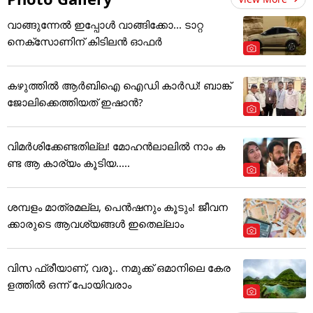
വാങ്ങുന്നേൽ ഇപ്പോൾ വാങ്ങിക്കോ... ടാറ്റ
നെക്സോണിന് കിടിലൻ ഓഫർ
കഴുത്തില്‍ ആര്‍ബിഐ ഐഡി കാര്‍ഡ്! ബാങ്ക്
ജോലിക്കെത്തിയത് ഇഷാന്‍?
വിമർശിക്കേണ്ടതില്ല! മോഹൻലാലിൽ നാം ക
ണ്ട ആ കാര്യം കൂടിയ.....
ശമ്പളം മാത്രമല്ല, പെൻഷനും കൂടും! ജീവന
ക്കാരുടെ ആവശ്യങ്ങൾ ഇതെല്ലാം
വിസ ഫ്രീയാണ്, വരൂ.. നമുക്ക് ഒമാനിലെ കേര
ളത്തിൽ ഒന്ന് പോയിവരാം