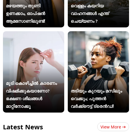
മഴയത്തും തുണി
വെള്ളം കയറിയ
ഉണക്കാം, ഓപ്ഷൻ
വാഹനങ്ങൾ എന്ത്
ആമസോണിലുണ്ട്!
ചെയ്യണം ?
മുടി കൊഴിച്ചിൽ കാരണം
വിഷമിക്കുകയാണോ?
തടിയും കുറയും മസിലും
ഭക്ഷണ ശീലങ്ങൾ
വെക്കും; പുത്തൻ
മാറ്റിനോക്കൂ
വർക്ക്ഔട്ട് ട്രെൻഡ്!
Latest News
View More