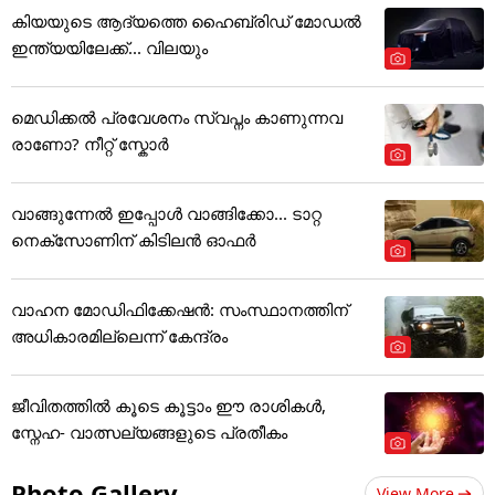
കിയയുടെ ആദ്യത്തെ ഹൈബ്രിഡ് മോഡൽ
ഇന്ത്യയിലേക്ക്... വിലയും
മെഡിക്കല്‍ പ്രവേശനം സ്വപ്നം കാണുന്നവ
രാണോ? നീറ്റ് സ്കോർ
വാങ്ങുന്നേൽ ഇപ്പോൾ വാങ്ങിക്കോ... ടാറ്റ
നെക്സോണിന് കിടിലൻ ഓഫർ
വാഹന മോഡിഫിക്കേഷൻ: സംസ്ഥാനത്തിന്
അ‌ധികാരമില്ലെന്ന് കേന്ദ്രം
ജീവിതത്തിൽ കൂടെ കൂട്ടാം ഈ രാശികൾ,
സ്നേഹ- വാത്സല്യങ്ങളുടെ പ്രതീകം
Photo Gallery
View More