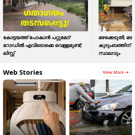
കോട്ടയത്ത് പോകാൻ പറ്റുമോ?
മഴക്കെടുതി; മരി
റോഡിൽ എവിടൊക്കെ വെള്ളമുണ്ട്;
കുടുംബത്തിന് 8 
ലിസ്റ്റ്
സ്ഥലവും
Web Stories
View More