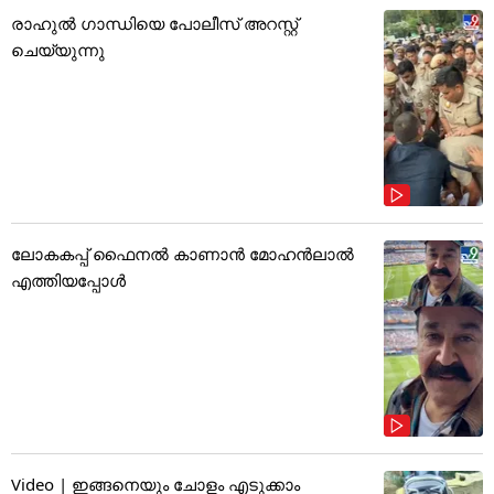
രാഹുൽ ഗാന്ധിയെ പോലീസ് അറസ്റ്റ്
ചെയ്യുന്നു
ലോകകപ്പ് ഫൈനൽ കാണാൻ മോഹൻലാൽ
എത്തിയപ്പോൾ
Video | ഇങ്ങനെയും ചോളം എടുക്കാം