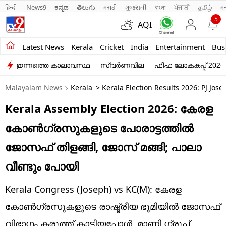
हिन्दी 
News9
ಕನ್ನಡ
తెలుగు
मराठी
ગુજરાતી
বাংলা
ਪੰਜਾਬੀ
தமிழ்
म
5
AQI
Kerala
Latest News
Kerala
Cricket
India
Entertainment
Bus
ഇന്നത്തെ കാലാവസ്ഥ
സ്വർണവില
ഫിഫ ലോകകപ്പ് 2026
India
Malayalam News
Kerala
> Kerala Election Results 2026: PJ Jos
Entertainment
Kerala Assembly Election 2026: കേരള
Business
കോണ്‍ഗ്രസുകളുടെ പോരാട്ടത്തില്‍
Education
ജോസഫ് തിളങ്ങി, ജോസ് മങ്ങി; പാലാ
Sports
വീണ്ടും പോയി
Lifestyle
Kerala Congress (Joseph) vs KC(M): കേരള
world
കോണ്‍ഗ്രസുകളുടെ രാഷ്ട്രീയ ഭൂമിയില്‍ ജോസഫ്
വിഭാഗം കരുത്ത് കാട്ടിയപ്പോള്‍, മാണി ഗ്രൂപ്പ്