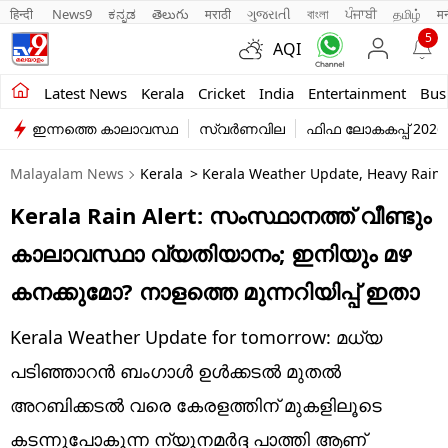
हिन्दी 
News9
ಕನ್ನಡ
తెలుగు
मराठी
ગુજરાતી
বাংলা
ਪੰਜਾਬੀ
தமிழ்
म
5
AQI
Kerala
Latest News
Kerala
Cricket
India
Entertainment
Bus
ഇന്നത്തെ കാലാവസ്ഥ
സ്വർണവില
ഫിഫ ലോകകപ്പ് 2026
India
Malayalam News
Kerala
> Kerala Weather Update, Heavy Rain 
Entertainment
Kerala Rain Alert: സംസ്ഥാനത്ത് വീണ്ടും
Business
കാലാവസ്ഥാ വ്യതിയാനം; ഇനിയും മഴ
Education
കനക്കുമോ? നാളത്തെ മുന്നറിയിപ്പ് ഇതാ
Sports
Kerala Weather Update for tomorrow: മധ്യ
Lifestyle
പടിഞ്ഞാറൻ ബംഗാൾ ഉൾക്കടൽ മുതൽ
അറബിക്കടൽ വരെ കേരളത്തിന് മുകളിലൂടെ
world
കടന്നുപോകുന്ന ന്യൂനമർദ്ദ പാത്തി ആണ്