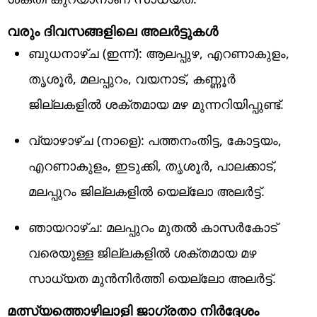
വരും ദിവസങ്ങളിലെ അലർട്ടുകൾ
ബുധനാഴ്ച (ഇന്ന്): ആലപ്പുഴ, എറണാകുളം,
തൃശൂർ, മലപ്പുറം, വയനാട്, കണ്ണൂർ
ജില്ലകളിൽ ശക്തമായ മഴ മുന്നറിയിപ്പുണ്ട്.
വ്യാഴാഴ്ച (നാളെ): പത്തനംതിട്ട, കോട്ടയം,
എറണാകുളം, ഇടുക്കി, തൃശൂർ, പാലക്കാട്,
മലപ്പുറം ജില്ലകളിൽ യെല്ലോ അലർട്ട്.
ഞായറാഴ്ച: മലപ്പുറം മുതൽ കാസർകോട്
വരെയുള്ള ജില്ലകളിൽ ശക്തമായ മഴ
സാധ്യത മുൻനിർത്തി യെല്ലോ അലർട്ട്.
മത്സ്യത്തൊഴിലാളി ജാഗ്രതാ നിർദ്ദേശം