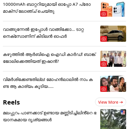
10000mAh ബാറ്ററിയുമായി ഓപ്പോ A7 പ്രോ
മാക്സ് ലോഞ്ച് ചെയ്തു
വാങ്ങുന്നേൽ ഇപ്പോൾ വാങ്ങിക്കോ... ടാറ്റ
നെക്സോണിന് കിടിലൻ ഓഫർ
കഴുത്തില്‍ ആര്‍ബിഐ ഐഡി കാര്‍ഡ്! ബാങ്ക്
ജോലിക്കെത്തിയത് ഇഷാന്‍?
വിമർശിക്കേണ്ടതില്ല! മോഹൻലാലിൽ നാം ക
ണ്ട ആ കാര്യം കൂടിയ.....
Reels
View More
മലപ്പുറം പാണക്കാട് ഉണ്ടായ മണ്ണിടിച്ചിലിൻ്റെ ഭ
യാനകമായ ദൃശ്യങ്ങൾ