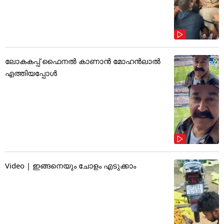
ലോകകപ്പ് ഫൈനൽ കാണാൻ മോഹൻലാൽ
എത്തിയപ്പോൾ
Video | ഇങ്ങനെയും ചോളം എടുക്കാം