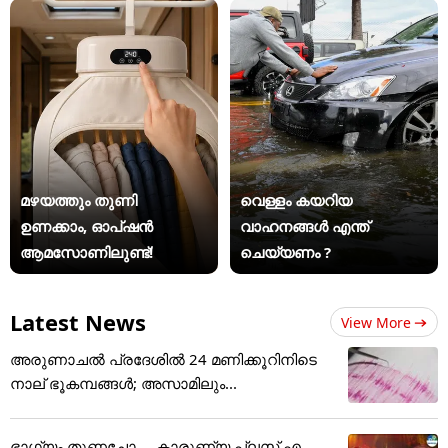
മഴയത്തും തുണി
വെള്ളം കയറിയ
ഉണക്കാം, ഓപ്ഷൻ
വാഹനങ്ങൾ എന്ത്
ആമസോണിലുണ്ട്!
ചെയ്യണം ?
Latest News
View More
അരുണാചൽ പ്രദേശിൽ 24 മണിക്കൂറിനിടെ
നാല് ഭൂകമ്പങ്ങൾ; അസാമിലും...
ഭാഗ്യം തുണച്ചോ.... കാരുണ്യ പ്ലസ് എ