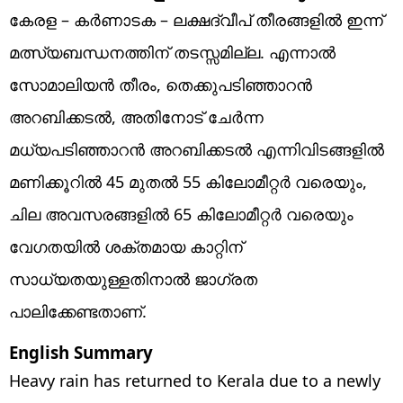
കേരള – കർണാടക – ലക്ഷദ്വീപ് തീരങ്ങളിൽ ഇന്ന്
മത്സ്യബന്ധനത്തിന് തടസ്സമില്ല. എന്നാൽ
സോമാലിയൻ തീരം, തെക്കുപടിഞ്ഞാറൻ
അറബിക്കടൽ, അതിനോട് ചേർന്ന
മധ്യപടിഞ്ഞാറൻ അറബിക്കടൽ എന്നിവിടങ്ങളിൽ
മണിക്കൂറിൽ 45 മുതൽ 55 കിലോമീറ്റർ വരെയും,
ചില അവസരങ്ങളിൽ 65 കിലോമീറ്റർ വരെയും
വേഗതയിൽ ശക്തമായ കാറ്റിന്
സാധ്യതയുള്ളതിനാൽ ജാഗ്രത
പാലിക്കേണ്ടതാണ്.
English Summary
Heavy rain has returned to Kerala due to a newly