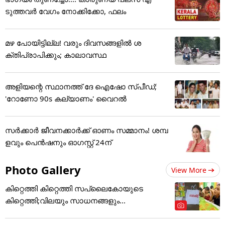
ടുത്തവര്‍ വേഗം നോക്കിക്കോ, ഫലം
മഴ പോയിട്ടില്ല! വരും ദിവസങ്ങളിൽ ശ
ക്തിപ്രാപിക്കും; കാലാവസ്ഥ
അ‌ളിയന്റെ സ്ഥാനത്ത് ദേ ഐഷോ സ്പീഡ്; ​
'റോണോ 90s കല്യാണം' വൈറൽ
സർക്കാർ ജീവനക്കാർക്ക് ഓണം സമ്മാനം! ശമ്പ
ളവും പെൻഷനും ഓഗസ്റ്റ് 24ന്
Photo Gallery
View More
കിറ്റെത്തി കിറ്റെത്തി സപ്ലൈകോയുടെ
കിറ്റെത്തി;വിലയും സാധനങ്ങളും...