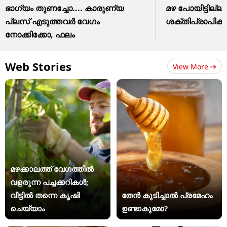
ഭാഗ്യം തുണച്ചോ.... കാരുണ്യ
മഴ പോയിട്ടില്ല
പ്ലസ് എടുത്തവര്‍ വേഗം
ശക്തിപ്രാപിക്
നോക്കിക്കോ, ഫലം
Web Stories
View More
മഴക്കാലത്ത് വേഗത്തിൽ
വളരുന്ന പച്ചക്കറികൾ;
വീട്ടിൽ തന്നെ കൃഷി
തേൻ കുടിച്ചാൽ പ്രമേഹം
ചെയ്യാം
ഉണ്ടാകുമോ?