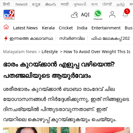
हिन्दी 
News9
ಕನ್ನಡ
తెలుగు
मराठी
ગુજરાતી
বাংলা
ਪੰਜਾਬੀ
தமிழ்
म
5
AQI
Kerala
Latest News
Kerala
Cricket
India
Entertainment
Bus
ഇന്നത്തെ കാലാവസ്ഥ
സ്വർണവില
ഫിഫ ലോകകപ്പ് 2026
India
Malayalam News
Lifestyle
> How To Avoid Over Weight This Is 
Entertainment
ഭാരം കുറയ്ക്കാൻ എളുപ്പ വഴിയെന്ത്?
Business
പതഞ്ജലിയുടെ ആയുർവേദം
Education
ശരീരഭാരം കുറയ്ക്കാൻ ബാബാ രാംദേവ് ചില
Sports
യോഗാസനങ്ങൾ നിർദ്ദേശിക്കുന്നു, ഇത് നിങ്ങളുടെ
Lifestyle
ദിനചര്യയിൽ പിന്തുടരാവുന്നതാണ്. ഇത്
വയറിലെ കൊഴുപ്പ് കുറയ്ക്കുകയും ചെയ്യും.
world