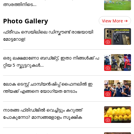
ത്സരത്തിനിടെ...
Photo Gallery
View More
ഫ്രീഡം സെയിലിലെ ഡിസ്കൗണ്ട് രാജയായി
മോട്ടറോള!
ഒരു ലക്ഷമാണോ ബഡ്ജ്റ്റ്, ഇതാ നിങ്ങൾക്ക് പ
റ്റിയ 5 സ്കൂട്ടറുകൾ...
ലോക ടെസ്റ്റ് ചാമ്പ്യൻഷിപ്പ് ഫൈനലിൽ ഇ
ന്ത്യക്ക് എങ്ങനെ യോഗ്യത നേടാം
നാരങ്ങ ഫ്രിഡ്ജിൽ വെച്ചിട്ടും കറുത്ത്
പോകുന്നോ? മാസങ്ങളോളം സൂക്ഷിക