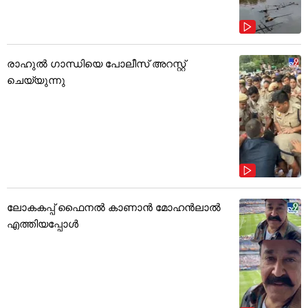
രാഹുൽ ഗാന്ധിയെ പോലീസ് അറസ്റ്റ്
ചെയ്യുന്നു
ലോകകപ്പ് ഫൈനൽ കാണാൻ മോഹൻലാൽ
എത്തിയപ്പോൾ