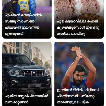
ഏഷ്യന്‍ ഗെയിംസില്‍
സഞ്ജു സാംസണ്‍
പുട്ട് കട്ടയാവില്ല! പൊടി
പ്ലേയിങ് ഇലവനില്‍
കുഴയ്ക്കുമ്പോൾ ഈ ഒരു
എത്തുമോ?
കാര്യം ചെയ്യൂ
ഇന്ത്യന്‍ ടീമില്‍ ഫിറ്റ്‌നസ്
പുതിയ സ്കോർപിയോയിൽ
പ്രതിസന്ധി; പരിക്കേറ്റ
വന്ന മാറ്റങ്ങൾ
താരങ്ങളുടെ പട്ടിക