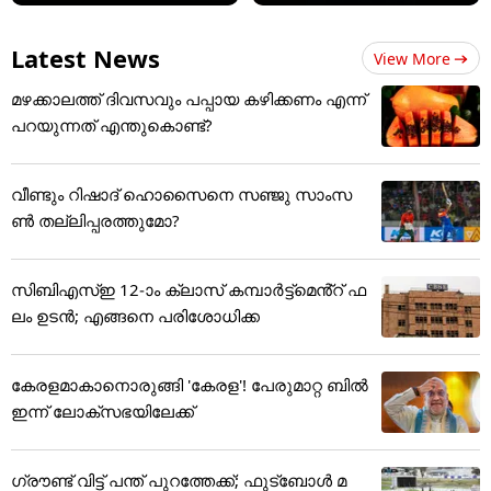
Latest News
View More
മഴക്കാലത്ത് ദിവസവും പപ്പായ കഴിക്കണം എന്ന്
പറയുന്നത് എന്തുകൊണ്ട്?
വീണ്ടും റിഷാദ് ഹൊസൈനെ സഞ്ജു സാംസ
ണ്‍ തല്ലിപ്പരത്തുമോ?
സിബിഎസ്ഇ 12-ാം ക്ലാസ് കമ്പാർട്ട്മെൻ്റ് ഫ
ലം ഉടൻ; എങ്ങനെ പരിശോധിക്ക
കേരളമാകാനൊരുങ്ങി 'കേരള'! പേരുമാറ്റ ബിൽ
ഇന്ന് ലോക്‌സഭയിലേക്ക്
ഗ്രൗണ്ട് വിട്ട് പന്ത് പുറത്തേക്ക്; ഫുട്‌ബോള്‍ മ