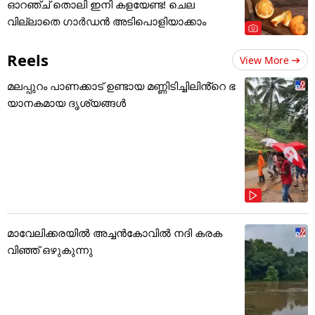
ഓറഞ്ച് തൊലി ഇനി കളയേണ്ട! ചെല
വില്ലാതെ ഗാർഡൻ അടിപൊളിയാക്കാം
Reels
View More
മലപ്പുറം പാണക്കാട് ഉണ്ടായ മണ്ണിടിച്ചിലിൻ്റെ ഭ
യാനകമായ ദൃശ്യങ്ങൾ
മാവേലിക്കരയിൽ അച്ചൻകോവിൽ നദി കരക
വിഞ്ഞ് ഒഴുകുന്നു