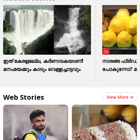
ഇത് കേരളമല്ല, കർണാടകയാണ്!
നാരങ്ങ ഫ്രിഡ്ജി
മനംമയക്കും കാടും വെള്ളച്ചാട്ടവും
പോകുന്നോ? മാ
Web Stories
View More