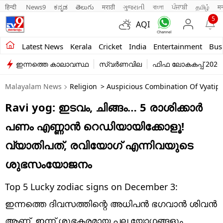
हिन्दी 
News9
ಕನ್ನಡ
తెలుగు
मराठी
ગુજરાતી
বাংলা
ਪੰਜਾਬੀ
தமிழ்
म
5
AQI
Kerala
Latest News
Kerala
Cricket
India
Entertainment
Bus
ഇന്നത്തെ കാലാവസ്ഥ
സ്വർണവില
ഫിഫ ലോകകപ്പ് 2026
India
Malayalam News
Religion
> Auspicious Combination Of Vyatipa
Entertainment
Ravi yog: ഇടവം, ചിങ്ങം… 5 രാശിക്കാർ
Business
പണം എണ്ണാൻ റെഡിയായിക്കോളൂ!
Education
വ്യാതിപത്, രവിയോഗ് എന്നിവയുടെ
Sports
ശുഭസംയോജനം
Lifestyle
Top 5 Lucky zodiac signs on December 3:
world
ഇന്നത്തെ ദിവസത്തിന്റെ അധിപൻ ഭഗവാൻ ശിവൻ
ആണ്. ഇന്ന് ശുഭകരമായ പല യോഗങ്ങളും