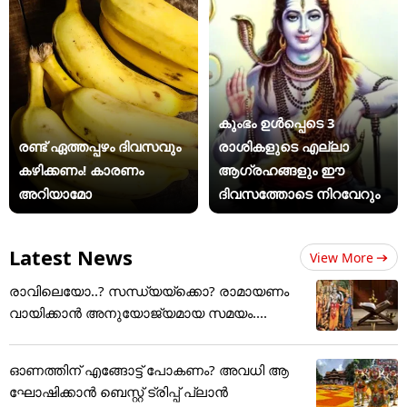
കുംഭം ഉൾപ്പെടെ 3
രണ്ട് ഏത്തപ്പഴം ദിവസവും
രാശികളുടെ എല്ലാ
കഴിക്കണം! കാരണം
ആഗ്രഹങ്ങളും ഈ
അറിയാമോ
ദിവസത്തോടെ നിറവേറും
Latest News
View More
രാവിലെയോ..? സന്ധ്യയ്ക്കൊ? രാമായണം
വായിക്കാൻ അനുയോജ്യമായ സമയം....
ഓണത്തിന് എങ്ങോട്ട് പോകണം? അവധി ആ
ഘോഷിക്കാൻ ബെസ്റ്റ് ട്രിപ്പ് പ്ലാൻ