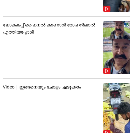
ലോകകപ്പ് ഫൈനൽ കാണാൻ മോഹൻലാൽ
എത്തിയപ്പോൾ
Video | ഇങ്ങനെയും ചോളം എടുക്കാം