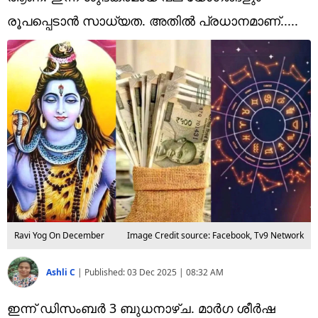
Technology
രൂപപ്പെടാൻ സാധ്യത. അതിൽ പ്രധാനമാണ്.....
Religion
Web Story
Photo
Short Videos
Ravi Yog On December
Image Credit source: Facebook, Tv9 Network
Ashli C
|
Published:
03 Dec 2025 | 08:32 AM
ഇന്ന് ഡിസംബർ 3 ബുധനാഴ്ച. മാർ​ഗ ശീർഷ