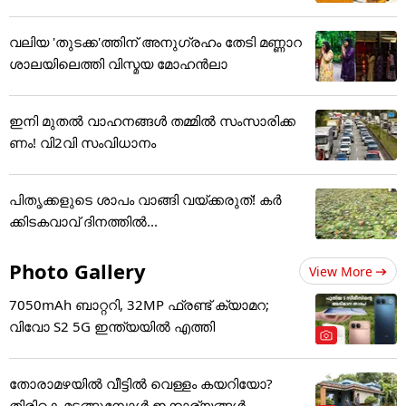
വലിയ 'തുടക്ക'ത്തിന് അനുഗ്രഹം തേടി മണ്ണാറ
ശാലയിലെത്തി വിസ്മയ മോഹൻലാ
ഇനി മുതൽ വാഹനങ്ങൾ തമ്മിൽ സംസാരിക്ക
ണം! വി2വി സംവിധാനം
പിതൃക്കളുടെ ശാപം വാങ്ങി വയ്ക്കരുത്! കർ
ക്കിടകവാവ് ദിനത്തിൽ...
Photo Gallery
View More
7050mAh ബാറ്ററി, 32MP ഫ്രണ്ട് ക്യാമറ;
വിവോ S2 5G ഇന്ത്യയിൽ എത്തി
തോരാമഴയിൽ വീട്ടിൽ വെള്ളം കയറിയോ?
തിരികെ മടങ്ങുമ്പോൾ ഇക്കാര്യങ്ങൾ