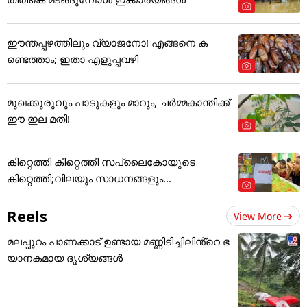
ഈന്തപ്പഴത്തിലും വ്യാജനോ! എങ്ങനെ ക
ണ്ടെത്താം; ഇതാ എളുപ്പവഴി
മുഖക്കുരുവും പാടുകളും മാറും, ചർമ്മകാന്തിക്ക്
ഈ ഇല മതി!
കിറ്റെത്തി കിറ്റെത്തി സപ്ലൈകോയുടെ
കിറ്റെത്തി;വിലയും സാധനങ്ങളും...
Reels
View More
മലപ്പുറം പാണക്കാട് ഉണ്ടായ മണ്ണിടിച്ചിലിൻ്റെ ഭ
യാനകമായ ദൃശ്യങ്ങൾ