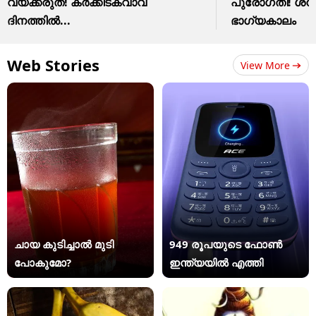
വയ്ക്കരുത്! കർക്കിടകവാവ്
പുരോഗതി! ശനി
ദിനത്തിൽ...
ഭാഗ്യകാലം
Web Stories
View More
ചായ കുടിച്ചാൽ മുടി
949 രൂപയുടെ ഫോൺ
പോകുമോ?
ഇന്ത്യയിൽ എത്തി