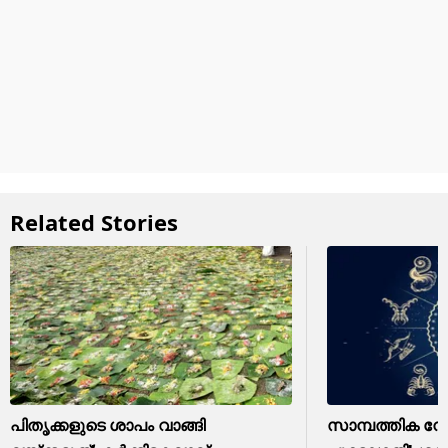
Related Stories
പിതൃക്കളുടെ ശാപം വാങ്ങി
സാമ്പത്തിക നേ