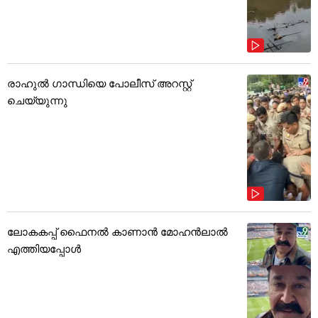
രാഹുൽ ഗാന്ധിയെ പോലീസ് അറസ്റ്റ്
ചെയ്യുന്നു
ലോകകപ്പ് ഫൈനൽ കാണാൻ മോഹൻലാൽ
എത്തിയപ്പോൾ