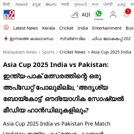
हिन्दी 
News9
ಕನ್ನಡ
తెలుగు
मराठी
ગુજરાતી
বাংলা
ਪੰਜਾਬੀ
தமிழ்
म
5
AQI
Kerala
Latest News
Kerala
Cricket
India
Entertainment
Bus
ഇന്നത്തെ കാലാവസ്ഥ
സ്വർണവില
ഫിഫ ലോകകപ്പ് 2026
India
Malayalam News
Sports
Cricket News
> Asia Cup 2025 India 
Entertainment
Asia Cup 2025 India vs Pakistan:
Business
ഇന്ത്യ-പാക് മത്സരത്തിന്റെ ഒരു
Education
അപ്‌ഡേറ്റ് പോലുമില്ല, ‘അദൃശ്യ
Sports
ബോയ്‌കോട്ട്’ ഔദ്യോഗിക സോഷ്യല്‍
Lifestyle
മീഡിയ ഹാന്‍ഡിലുകളിലും?
world
Asia Cup 2025 India vs Pakistan Pre Match
Updates: ഇന്ത്യ-പാക് മത്സരം കാണാന്‍