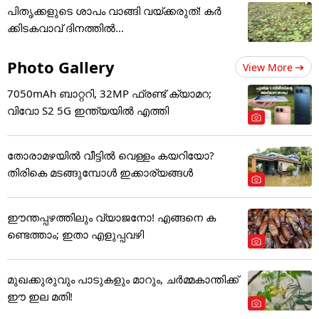
പിതൃക്കളുടെ ശാപം വാങ്ങി വയ്ക്കരുത്! കർ
ക്കിടകവാവ് ദിനത്തിൽ...
Photo Gallery
View More
7050mAh ബാറ്ററി, 32MP ഫ്രണ്ട് ക്യാമറ;
വിവോ S2 5G ഇന്ത്യയിൽ എത്തി
തോരാമഴയിൽ വീട്ടിൽ വെള്ളം കയറിയോ?
തിരികെ മടങ്ങുമ്പോൾ ഇക്കാര്യങ്ങൾ
ഈന്തപ്പഴത്തിലും വ്യാജനോ! എങ്ങനെ ക
ണ്ടെത്താം; ഇതാ എളുപ്പവഴി
മുഖക്കുരുവും പാടുകളും മാറും, ചർമ്മകാന്തിക്ക്
ഈ ഇല മതി!