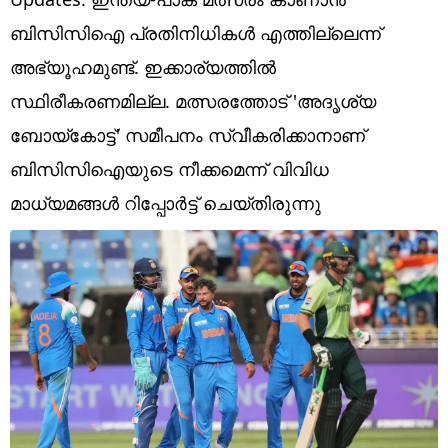
Technology
ബിസിസിഐ പ്രതിനിധികള്‍ എത്തില്ലെന്ന്
Religion
അഭ്യൂഹമുണ്ട്. ഇക്കാര്യത്തില്‍
Web Story
സ്ഥിരീകരണമില്ല. മത്സരത്തോട് 'അദൃശ്യ
ബോയ്‌കോട്ട്' സമീപനം സ്വീകരിക്കാനാണ്
Photo
ബിസിസിഐയുടെ നീക്കമെന്ന് വിവിധ
Short Videos
മാധ്യമങ്ങള്‍ റിപ്പോര്‍ട്ട് ചെയ്തിരുന്നു