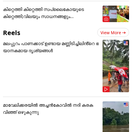
കിറ്റെത്തി കിറ്റെത്തി സപ്ലൈകോയുടെ
കിറ്റെത്തി;വിലയും സാധനങ്ങളും...
Reels
View More
മലപ്പുറം പാണക്കാട് ഉണ്ടായ മണ്ണിടിച്ചിലിൻ്റെ ഭ
യാനകമായ ദൃശ്യങ്ങൾ
മാവേലിക്കരയിൽ അച്ചൻകോവിൽ നദി കരക
വിഞ്ഞ് ഒഴുകുന്നു