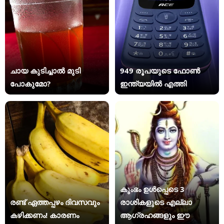
ചായ കുടിച്ചാൽ മുടി
949 രൂപയുടെ ഫോൺ
പോകുമോ?
ഇന്ത്യയിൽ എത്തി
കുംഭം ഉൾപ്പെടെ 3
രണ്ട് ഏത്തപ്പഴം ദിവസവും
രാശികളുടെ എല്ലാ
കഴിക്കണം! കാരണം
ആഗ്രഹങ്ങളും ഈ