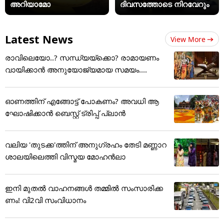
അറിയാമോ
ദിവസത്തോടെ നിറവേറും
Latest News
View More
രാവിലെയോ..? സന്ധ്യയ്ക്കൊ? രാമായണം
വായിക്കാൻ അനുയോജ്യമായ സമയം....
ഓണത്തിന് എങ്ങോട്ട് പോകണം? അവധി ആ
ഘോഷിക്കാൻ ബെസ്റ്റ് ട്രിപ്പ് പ്ലാൻ
വലിയ 'തുടക്ക'ത്തിന് അനുഗ്രഹം തേടി മണ്ണാറ
ശാലയിലെത്തി വിസ്മയ മോഹൻലാ
ഇനി മുതൽ വാഹനങ്ങൾ തമ്മിൽ സംസാരിക്ക
ണം! വി2വി സംവിധാനം