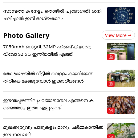
സാമ്പത്തിക നേട്ടം, തൊഴിൽ പുരോഗതി! ശനി
ചലിച്ചാൽ ഇനി ഭാഗ്യകാലം
Photo Gallery
View More
7050mAh ബാറ്ററി, 32MP ഫ്രണ്ട് ക്യാമറ;
വിവോ S2 5G ഇന്ത്യയിൽ എത്തി
തോരാമഴയിൽ വീട്ടിൽ വെള്ളം കയറിയോ?
തിരികെ മടങ്ങുമ്പോൾ ഇക്കാര്യങ്ങൾ
ഈന്തപ്പഴത്തിലും വ്യാജനോ! എങ്ങനെ ക
ണ്ടെത്താം; ഇതാ എളുപ്പവഴി
മുഖക്കുരുവും പാടുകളും മാറും, ചർമ്മകാന്തിക്ക്
ഈ ഇല മതി!