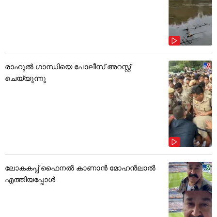
രാഹുൽ ഗാന്ധിയെ പോലീസ് അറസ്റ്റ്
ചെയ്യുന്നു
ലോകകപ്പ് ഫൈനൽ കാണാൻ മോഹൻലാൽ
എത്തിയപ്പോൾ