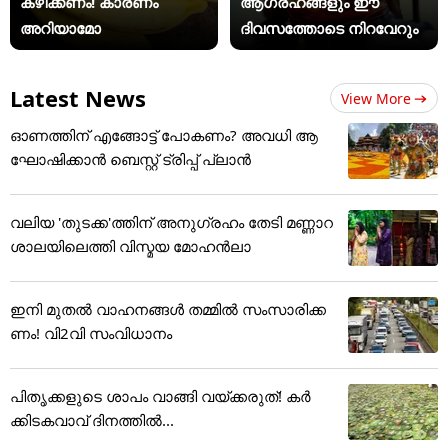
കഴിക്കണം! കാരണം
ആഗ്രഹങ്ങളും ഈ
അറിയാമോ
ദിവസത്തോടെ നിറവേറും
Latest News
View More
ഓണത്തിന് എങ്ങോട്ട് പോകണം? അവധി ആ
ഘോഷിക്കാൻ ബെസ്റ്റ് ട്രിപ്പ് പ്ലാൻ
വലിയ 'തുടക്ക'ത്തിന് അനുഗ്രഹം തേടി മണ്ണാറ
ശാലയിലെത്തി വിസ്മയ മോഹൻലാ
ഇനി മുതൽ വാഹനങ്ങൾ തമ്മിൽ സംസാരിക്ക
ണം! വി2വി സംവിധാനം
പിതൃക്കളുടെ ശാപം വാങ്ങി വയ്ക്കരുത്! കർ
ക്കിടകവാവ് ദിനത്തിൽ...