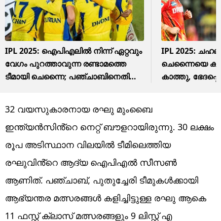
IPL 2025: ഐപിഎലിൽ നിന്ന് ഏറ്റവും
IPL 2025: ചഹലി
വേഗം പുറത്താവുന്ന രണ്ടാമത്തെ
ചെന്നൈയെ കടൈക
ടീമായി ചെന്നൈ; പഞ്ചാബിനെതിരെ
കാത്തു, ഭേദപ്പെട
തോറ്റത് നാല് വിക്കറ്റിന്
32 വയസുകാരനായ രഘു മുംബൈ
ഇന്ത്യൻസിൻ്റെ നെറ്റ് ബൗളറായിരുന്നു. 30 ലക്ഷം
രൂപ അടിസ്ഥാന വിലയിൽ ടീമിലെത്തിയ
രഘുവിൻ്റെ ആദ്യ ഐപിഎൽ സീസൺ
ആണിത്. പഞ്ചാബ്, പുതുച്ചേരി ടീമുകൾക്കായി
ആഭ്യന്തര മത്സരങ്ങൾ കളിച്ചിട്ടുള്ള രഘു ആകെ
11 ഫസ്റ്റ് ക്ലാസ് മത്സരങ്ങളും 9 ലിസ്റ്റ് എ