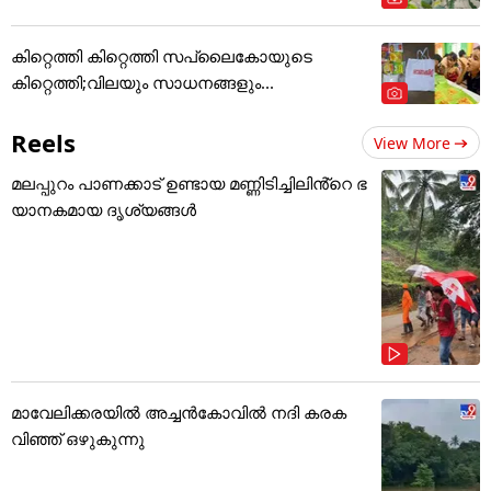
കിറ്റെത്തി കിറ്റെത്തി സപ്ലൈകോയുടെ
കിറ്റെത്തി;വിലയും സാധനങ്ങളും...
Reels
View More
മലപ്പുറം പാണക്കാട് ഉണ്ടായ മണ്ണിടിച്ചിലിൻ്റെ ഭ
യാനകമായ ദൃശ്യങ്ങൾ
മാവേലിക്കരയിൽ അച്ചൻകോവിൽ നദി കരക
വിഞ്ഞ് ഒഴുകുന്നു