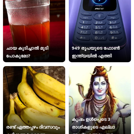
ചായ കുടിച്ചാൽ മുടി
949 രൂപയുടെ ഫോൺ
പോകുമോ?
ഇന്ത്യയിൽ എത്തി
കുംഭം ഉൾപ്പെടെ 3
രണ്ട് ഏത്തപ്പഴം ദിവസവും
രാശികളുടെ എല്ലാ