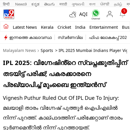
हिन्दी 
News9
ಕನ್ನಡ
తెలుగు
मराठी
ગુજરાતી
বাংলা
ਪੰਜਾਬੀ
தமிழ்
म
5
AQI
Kerala
Latest News
Kerala
Cricket
India
Entertainment
Bus
ഇന്നത്തെ കാലാവസ്ഥ
സ്വർണവില
ഫിഫ ലോകകപ്പ് 2026
India
Malayalam News
Sports
> IPL 2025 Mumbai Indians Player Vi
Entertainment
IPL 2025: വിഗ്നേഷിൻ്റെ സ്വപ്നക്കുതിപ്പിന്
Business
തടയിട്ട് പരിക്ക്; പകരക്കാരനെ
Education
പ്രഖ്യാപിച്ച് മുംബൈ ഇന്ത്യൻസ്
Sports
Vignesh Puthur Ruled Out Of IPL Due To Injury:
Lifestyle
മലയാളി താരം വിഗ്നേഷ് പുത്തൂർ ഐപിഎലിൽ
നിന്ന് പുറത്ത്. കാല്പാദത്തിന് പരിക്കേറ്റാണ് താരം
world
ടൂർണമെൻ്റിൽ നിന്ന് പുറത്തായത്.