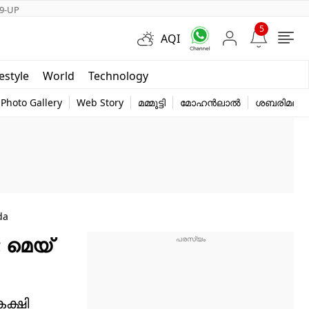
9-UP
5
AQI
Short Videos
festyle
World
Technology
y
Photo Gallery
Web Story
മമ്മൂട്ടി
മോഹൻലാൽ
ശബരിമല
da
; മെയ്
കക്ഷി