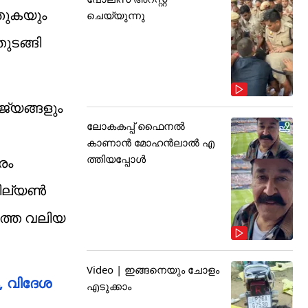
്തുകയും
ചെയ്യുന്നു
ുടങ്ങി
ജ്യങ്ങളും
ലോകകപ്പ് ഫൈനൽ
കാണാൻ മോഹൻലാൽ എ
ത്തിയപ്പോൾ
രം
ില്യണ്‍
ത്തെ വലിയ
Video | ഇങ്ങനെയും ചോളം
, വിദേശ
എടുക്കാം