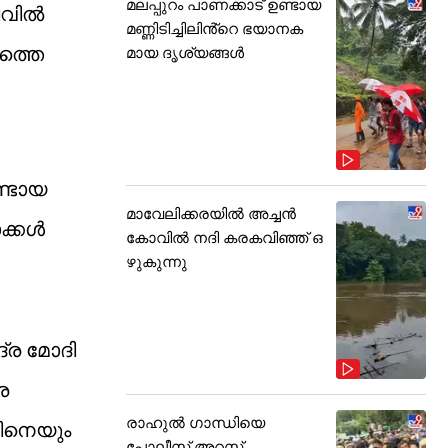
മലപ്പുറം പാണക്കാട് ഉണ്ടായ
വില്‍
മണ്ണിടിച്ചിലിൻ്റെ ഭയാനക
മത്തെ
മായ ദൃശ്യങ്ങൾ
ണ്ടായ
മാവേലിക്കരയിൽ അച്ചൻ
്കള്‍
കോവിൽ നദി കരകവിഞ്ഞ് ഒ
ഴുകുന്നു
്ര മോദി
െ
രാഹുൽ ഗാന്ധിയെ
റിനെയും
പോലീസ് അറസ്റ്റ്