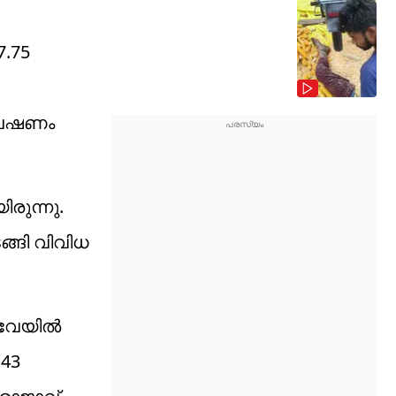
7.75
യവേഷണം
രുന്നു.
ടങ്ങി വിവിധ
വേയില്‍
 43