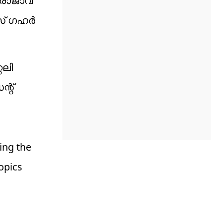
 രാജാവ്
 ഗഹര്‍
റലി
്റ്
ing the
opics