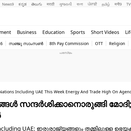
News9
ಕನ್ನಡ
తెలుగు
मराठी
ગુજરાતી
বাংলা
ਪੰਜਾਬੀ
தமிழ்
मनी9
TV
Lifestyle
Religion
nment
Business
Education
Sports
Short Videos
Li
world
Web Stor
26
സഞ്ജു സാംസൺ
8th Pay Commission
OTT
Religion
Technology
Photo
e Nations Including UAE This Week Energy And Trade High On Agen
ങള്‍ സന്ദര്‍ശിക്കാനൊരുങ്ങി മോദി
‍
 Including UAE: ഇരുരാജ്യങ്ങളും തമ്മിലുള്ള ഉഭയ