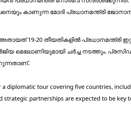
്‍ പ്രധാനമന്ത്രി നോര്‍വേ സന്ദര്‍ശിക്കുന്നത്.
യും കാണുന്ന മോദി പ്രധാനമന്ത്രി ജോനാസ്
ായത് 19-20 തീയതികളില്‍ പ്രധാനമന്ത്രി ഇറ്
ജോര്‍ജിയ മെലോണിയുമായി ചര്‍ച്ച നടത്തും. പ്രസിഡന
ുന്നതാണ്.
a diplomatic tour covering five countries, includ
 strategic partnerships are expected to be key t