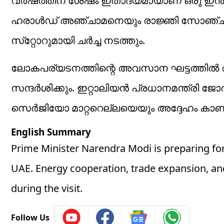
വര്‍ഷത്തിന് ശേഷം ഇതാദ്യമായാണ് ഒരു ഇന്ത്യന
ഹരാള്‍ഡ് അഞ്ചാമനെയും രാജ്ഞി സോഞ്ചനെ
സ്‌റ്റോറുമായി ചര്‍ച്ച നടത്തും.
ലോകപര്യടനത്തിന്റെ അവസാന ഘട്ടത്തില്‍ അത
സന്ദര്‍ശിക്കും. ഇറ്റാലിയന്‍ പ്രധാനമന്ത്രി 
സെര്‍ജിയോ മാറ്ററെല്ലയെയും അദ്ദേഹം കാണ
English Summary
Prime Minister Narendra Modi is preparing for 
UAE. Energy cooperation, trade expansion, and
during the visit.
Follow Us