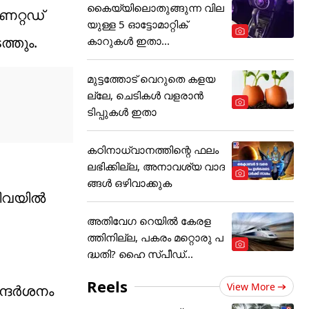
കൈയ്യിലൊതുങ്ങുന്ന വില
ൈറ്റഡ്
യുള്ള 5 ഓട്ടോമാറ്റിക്
ത്തും.
കാറുകൾ ഇതാ...
മുട്ടത്തോട് വെറുതെ കളയ
ല്ലേ, ചെടികൾ വളരാൻ
ടിപ്പുകൾ ഇതാ
കഠിനാധ്വാനത്തിന്റെ ഫലം
ലഭിക്കില്ല, അനാവശ്യ വാദ
ങ്ങൾ ഒഴിവാക്കുക
വയില്‍
അതിവേഗ റെയില്‍ കേരള
ത്തിനില്ല, പകരം മറ്റൊരു പ
ദ്ധതി? ഹൈ സ്പീഡ്...
Reels
View More
്ദര്‍ശനം