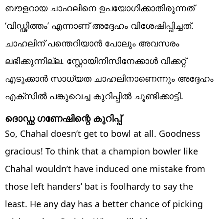
ബൗളറായ ചാഹലിനെ ഉപയോഗിക്കാതിരുന്നത്
‘വിഡ്ഢിത്തം’ എന്നാണ് അദ്ദേഹം വിശേഷിപ്പിച്ചത്.
ചാഹലിന് പന്തെറിയാൻ പോലും അവസരം
ലഭിക്കുന്നില്ല. സ്റ്റോയിനിസിനേക്കാൾ വിക്കറ്റ്
എടുക്കാൻ സാധ്യത ചാഹലിനാണെന്നും അദ്ദേഹം
എക്‌സില്‍ പങ്കുവെച്ച കുറിപ്പില്‍ ചൂണ്ടിക്കാട്ടി.
ദൊഡ്ഡ ഗണേഷിന്റെ കുറിപ്പ്‌
So, Chahal doesn’t get to bowl at all. Goodness
gracious! To think that a champion bowler like
Chahal wouldn’t have induced one mistake from
those left handers’ bat is foolhardy to say the
least. He any day has a better chance of picking