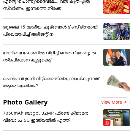
എന്റെ 'പൊന്നു'ദൈവമേ..., വൻ കുതിപ്പിൽ
സ്വർണം; ഇന്നത്തെ നിരക്ക്
ജൂ​ലൈ 15 ദേശീയ ഫുട്ബോൾ ടീംസ് ദിനമായി
പ്രഖ്യാപിച്ച് അ‌ർജന്റീന
മോദിയെ ഫോണിൽ വിളിച്ച് നെതന്യാഹു; ത
ന്ത്രപ്രധാന കൂട്ടുകെട്ട്
പെൻഷൻ ഇനി വീട്ടിലെത്തില്ല, ബാധിക്കുന്നത്
ആരെയെല്ലാം?
Photo Gallery
View More
7050mAh ബാറ്ററി, 32MP ഫ്രണ്ട് ക്യാമറ;
വിവോ S2 5G ഇന്ത്യയിൽ എത്തി