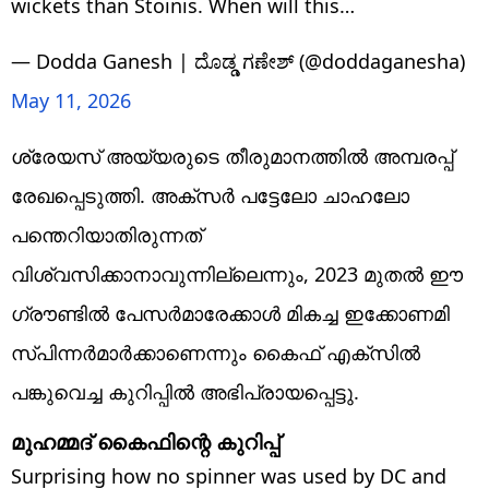
wickets than Stoinis. When will this…
— Dodda Ganesh | ದೊಡ್ಡ ಗಣೇಶ್ (@doddaganesha)
May 11, 2026
ശ്രേയസ് അയ്യരുടെ തീരുമാനത്തില്‍ അമ്പരപ്പ്
രേഖപ്പെടുത്തി. അക്സർ പട്ടേലോ ചാഹലോ
പന്തെറിയാതിരുന്നത്
വിശ്വസിക്കാനാവുന്നില്ലെന്നും, 2023 മുതൽ ഈ
ഗ്രൗണ്ടിൽ പേസർമാരേക്കാൾ മികച്ച ഇക്കോണമി
സ്പിന്നർമാർക്കാണെന്നും കൈഫ് എക്‌സില്‍
പങ്കുവെച്ച കുറിപ്പില്‍ അഭിപ്രായപ്പെട്ടു.
മുഹമ്മദ് കൈഫിന്റെ കുറിപ്പ്‌
Surprising how no spinner was used by DC and