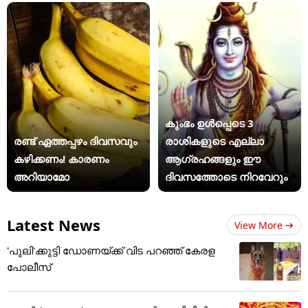
കുംഭം ഉൾപ്പെടെ 3
രണ്ട് ഏത്തപ്പഴം ദിവസവും
രാശികളുടെ എല്ലാ
കഴിക്കണം! കാരണം
ആഗ്രഹങ്ങളും ഈ
അറിയാമോ
ദിവസത്തോടെ നിറവേറും
Latest News
View More
'പുലി'ക്കുട്ടി ഡോണയ്ക്ക് വിട പറഞ്ഞ് കേരള
പോലീസ്