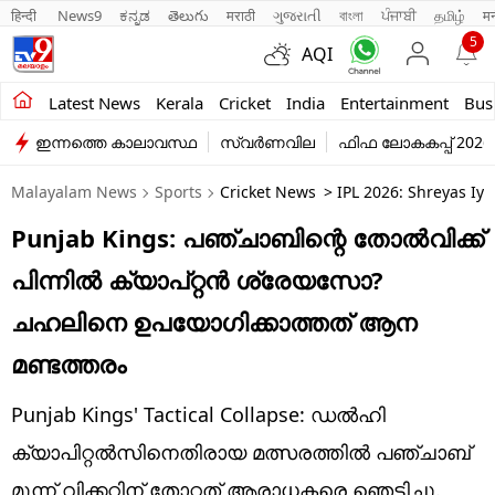
हिन्दी 
News9
ಕನ್ನಡ
తెలుగు
मराठी
ગુજરાતી
বাংলা
ਪੰਜਾਬੀ
தமிழ்
म
5
AQI
Kerala
Latest News
Kerala
Cricket
India
Entertainment
Bus
ഇന്നത്തെ കാലാവസ്ഥ
സ്വർണവില
ഫിഫ ലോകകപ്പ് 2026
India
Malayalam News
Sports
Cricket News
> IPL 2026: Shreyas Iy
Entertainment
Punjab Kings: പഞ്ചാബിന്റെ തോല്‍വിക്ക്
Business
പിന്നില്‍ ക്യാപ്റ്റന്‍ ശ്രേയസോ?
Education
ചഹലിനെ ഉപയോഗിക്കാത്തത് ആന
Sports
മണ്ടത്തരം
Lifestyle
Punjab Kings' Tactical Collapse: ഡല്‍ഹി
world
ക്യാപിറ്റല്‍സിനെതിരായ മത്സരത്തില്‍ പഞ്ചാബ്
മൂന്ന് വിക്കറ്റിന് തോറ്റത് ആരാധകരെ ഞെട്ടിച്ചു.