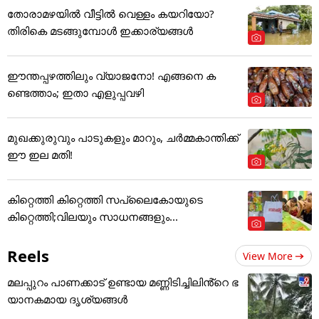
തോരാമഴയിൽ വീട്ടിൽ വെള്ളം കയറിയോ?
തിരികെ മടങ്ങുമ്പോൾ ഇക്കാര്യങ്ങൾ
ഈന്തപ്പഴത്തിലും വ്യാജനോ! എങ്ങനെ ക
ണ്ടെത്താം; ഇതാ എളുപ്പവഴി
മുഖക്കുരുവും പാടുകളും മാറും, ചർമ്മകാന്തിക്ക്
ഈ ഇല മതി!
കിറ്റെത്തി കിറ്റെത്തി സപ്ലൈകോയുടെ
കിറ്റെത്തി;വിലയും സാധനങ്ങളും...
Reels
View More
മലപ്പുറം പാണക്കാട് ഉണ്ടായ മണ്ണിടിച്ചിലിൻ്റെ ഭ
യാനകമായ ദൃശ്യങ്ങൾ