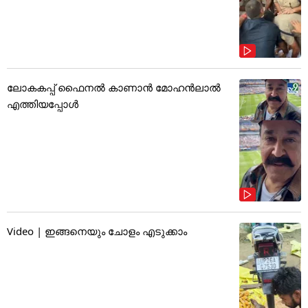
ലോകകപ്പ് ഫൈനൽ കാണാൻ മോഹൻലാൽ
എത്തിയപ്പോൾ
Video | ഇങ്ങനെയും ചോളം എടുക്കാം