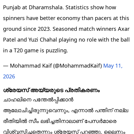
Punjab at Dharamshala. Statistics show how
spinners have better economy than pacers at this
ground since 2023. Seasoned match winners Axar
Patel and Yuzi Chahal playing no role with the ball
in a T20 game is puzzling.
— Mohammad Kaif (@MohammadKaif)
May 11,
2026
ശ്രേയസ് അയ്യരുടെ പ്രതികരണം
ചാഹലിനെ പന്തേൽപ്പിക്കാൻ
ആലോചിച്ചിരുന്നുവെന്നും, എന്നാൽ പന്തിന് നല്ല
രീതിയിൽ സീം ലഭിച്ചതിനാലാണ് പേസർമാരെ
വിശ്വസിച്ചതെന്നും ശ്രേയസ്‌ പറഞ്ഞു. ലൈനും