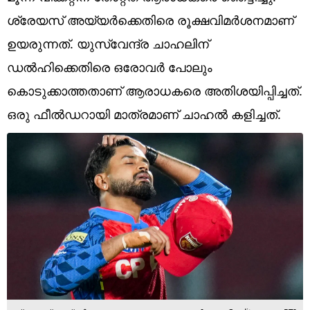
Technology
ശ്രേയസ് അയ്യര്‍ക്കെതിരെ രൂക്ഷവിമര്‍ശനമാണ്
Religion
ഉയരുന്നത്. യുസ്‌വേന്ദ്ര ചാഹലിന്
ഡല്‍ഹിക്കെതിരെ ഒരോവര്‍ പോലും
Web Story
കൊടുക്കാത്തതാണ് ആരാധകരെ അതിശയിപ്പിച്ചത്.
Photo
ഒരു ഫീല്‍ഡറായി മാത്രമാണ് ചാഹല്‍ കളിച്ചത്.
Short Videos