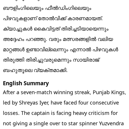
ബൗളിംഗിലെയും ഫീൽഡിംഗിലെയും
പിഴവുകളാണ് തോൽവിക്ക് കാരണമായത്.
ക്യാച്ചുകൾ കൈവിട്ടത് തിരിച്ചടിയായെന്നും
അദ്ദേഹം പറഞ്ഞു. വരും മത്സരങ്ങളിൽ വലിയ
മാറ്റങ്ങൾ ഉണ്ടാവില്ലെന്നും എന്നാൽ പിഴവുകൾ
തിരുത്തി തിരിച്ചുവരുമെന്നും സായിരാജ്
ബഹുതൂലെ വ്യക്തമാക്കി.
English Summary
After a seven-match winning streak, Punjab Kings,
led by Shreyas Iyer, have faced four consecutive
losses. The captain is facing heavy criticism for
not giving a single over to star spinner Yuzvendra