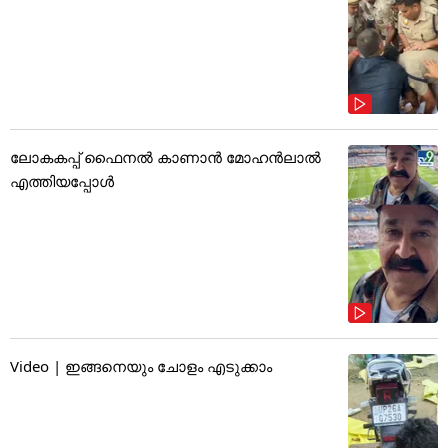
ലോകകപ്പ് ഫൈനൽ കാണാൻ മോഹൻലാൽ
എത്തിയപ്പോൾ
Video | ഇങ്ങനെയും ചോളം എടുക്കാം