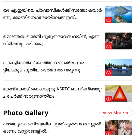
യു.എ.ഇയിലെ പ്രവാസികൾക്ക് സന്തോഷവാർ
ത്ത; മോണ്ടിനെഗ്രോയിലേക്ക് ഇനി..
മൊജ്തബ ഖമേനി ഗുരുതരാവസ്ഥയില്‍, ഏത്
നിമിഷവും മരിക്കാം;
കൊച്ചിക്കാർക്ക് യാത്രാസൗകര്യം ഇര
ട്ടിയാകും; പുതിയ ടെർമിനൽ വരുന്നു
കോഴിക്കോട്-ബെംഗളൂരു KSRTC ബസ് മറിഞ്ഞു;
2 പേർക്ക് ദാരുണാന്ത്യം
Photo Gallery
View More
പഴമയുടെ തനിമയല്ല.. ഇത് പുത്തൻ സ്റ്റൈൽ!
ഓണം വസ്ത്രങ്ങളിൽ...