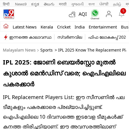
हिन्दी 
News9
ಕನ್ನಡ
తెలుగు
मराठी
ગુજરાતી
বাংলা
ਪੰਜਾਬੀ
தமிழ்
म
5
AQI
Kerala
Latest News
Kerala
Cricket
India
Entertainment
Bus
ഇന്നത്തെ കാലാവസ്ഥ
സ്വർണവില
ഫിഫ ലോകകപ്പ് 2026
India
Malayalam News
Sports
> IPL 2025 Know The Replacement Playe
Entertainment
IPL 2025: ജോണി ബെയർസ്റ്റോ മുതൽ
Business
കുശാൽ മെൻഡിസ് വരെ; ഐപിഎലിലെ
Education
പകരക്കാർ
Sports
IPL Replacement Players List: ഈ സീസണിൽ പല
Lifestyle
ടീമുകളും പകരക്കാരെ പ്രഖ്യാപിച്ചിട്ടുണ്ട്.
ഐപിഎലിലെ 10 ദിവസത്തെ ഇടവേള ടീമുകൾക്ക്
world
കനത്ത തിരിച്ചടിയാണ്. ഈ അവസരത്തിലാണ്