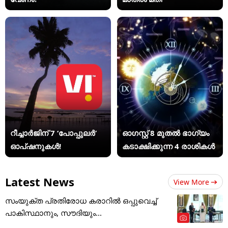
റീച്ചാർജിന് 7 ‘പോപ്പുലർ’
ഓഗസ്റ്റ് 8 മുതൽ ഭാഗ്യം
ഓപ്ഷനുകൾ!
കടാക്ഷിക്കുന്ന 4 രാശികൾ
Latest News
View More
സംയുക്ത പ്രതിരോധ കരാറിൽ ഒപ്പുവെച്ച്
പാകിസ്ഥാനും, സൗദിയും...