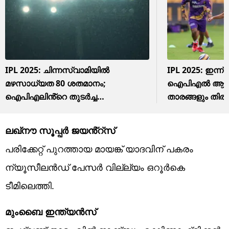
IPL 2025: ചിന്നസ്വാമിയിൽ
IPL 2025: ഇന്ന് 
മഴസാധ്യത 80 ശതമാനം;
ഐപിഎല്‍ ആവേശ
ഐപിഎലിൻ്റെ തുടർച്ച
താരങ്ങളും തിരിച
വെള്ളത്തിലാവാൻ സാധ്യത
ചെയര്‍മാന്‍
ലഖ്നൗ സൂപ്പർ ജയൻ്റ്സ്
പരിക്കേറ്റ് പുറത്തായ മായങ്ക് യാദവിന് പകരം
ന്യൂസീലൻഡ് പേസർ വില്ല്യം ഒറൂർകെ
ടീമിലെത്തി.
മുംബൈ ഇന്ത്യൻസ്