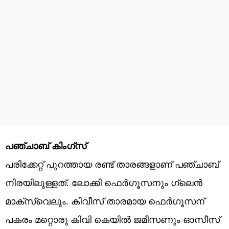
പഞ്ചാബ് കിംഗ്സ്
പരിക്കേറ്റ് പുറത്തായ രണ്ട് താരങ്ങളാണ് പഞ്ചാബ്
നിരയിലുള്ളത്. ലോക്കി ഫെർഗൂസനും ഗ്ലെൻ
മാക്സ്‌വെലും. കിവീസ് താരമായ ഫെർഗൂസന്
പകരം മറ്റൊരു കിവി കെയിൽ ജമീസണും ഓസീസ്