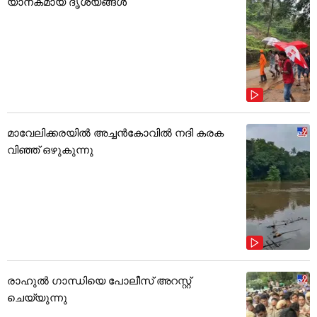
യാനകമായ ദൃശ്യങ്ങൾ
മാവേലിക്കരയിൽ അച്ചൻകോവിൽ നദി കരക
വിഞ്ഞ് ഒഴുകുന്നു
രാഹുൽ ഗാന്ധിയെ പോലീസ് അറസ്റ്റ്
ചെയ്യുന്നു