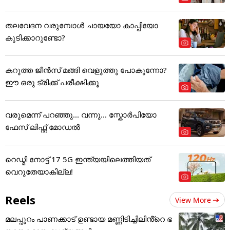
തലവേദന വരുമ്പോൾ ചായയോ കാപ്പിയോ
കുടിക്കാറുണ്ടോ?
കറുത്ത ജീൻസ് മങ്ങി വെളുത്തു പോകുന്നോ?
ഈ ഒരു ട്രിക്ക് പരീക്ഷിക്കൂ
വരുമെന്ന് പറഞ്ഞു... വന്നു... സ്കോർപിയോ
ഫേസ് ലിഫ്റ്റ് മോഡൽ
റെഡ്മി നോട്ട് 17 5G ഇന്ത്യയിലെത്തിയത്
വെറുതേയാകില്ല!
Reels
View More
മലപ്പുറം പാണക്കാട് ഉണ്ടായ മണ്ണിടിച്ചിലിൻ്റെ ഭ