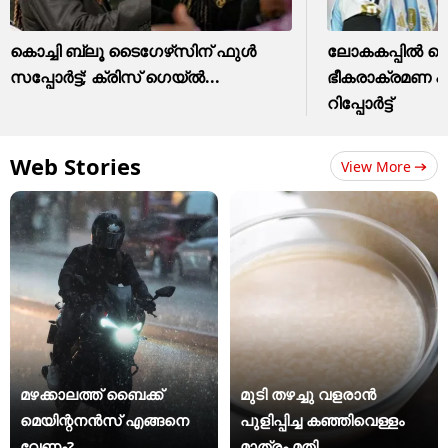
കൊച്ചി ബ്ലൂ ടൈഗേഴ്‌സിന് ഫുള്‍
ലോകകപ്പിൽ മെ
സപ്പോര്‍ട്ട്; ക്രിസ് ഗെയ്ല്‍...
ഭീകരാക്രമണ പദ
റിപ്പോർട്ട്
Web Stories
View More
മഴക്കാലത്ത് ബൈക്ക്
മുടി തഴച്ചു വളരാൻ
മെയിന്റനൻസ് എങ്ങനെ
പുളിപ്പിച്ച കഞ്ഞിവെള്ളം
വേണം?
മാത്രം മതി