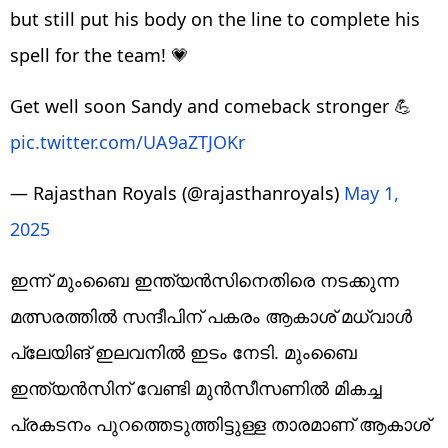
but still put his body on the line to complete his
spell for the team! 💗
Get well soon Sandy and comeback stronger 💪
pic.twitter.com/UA9aZTJOKr
— Rajasthan Royals (@rajasthanroyals)
May 1,
2025
ഇന്ന് മുംബൈ ഇന്ത്യന്‍സിനെതിരെ നടക്കുന്ന
മത്സരത്തില്‍ സന്ദീപിന് പകരം ആകാശ് മധ്‌വാള്‍
പ്ലേയിങ് ഇലവനില്‍ ഇടം നേടി. മുംബൈ
ഇന്ത്യന്‍സിന് വേണ്ടി മുന്‍സീസണില്‍ മികച്ച
പ്രകടനം പുറത്തെടുത്തിട്ടുള്ള താരമാണ് ആകാശ്