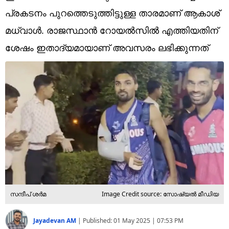
Technology
പ്രകടനം പുറത്തെടുത്തിട്ടുള്ള താരമാണ് ആകാശ്
Religion
മധ്‌വാള്‍. രാജസ്ഥാന്‍ റോയല്‍സില്‍ എത്തിയതിന്
ശേഷം ഇതാദ്യമായാണ് അവസരം ലഭിക്കുന്നത്
Web Story
Photo
Short Videos
സന്ദീപ് ശര്‍മ
Image Credit source: സോഷ്യല്‍ മീഡിയ
Jayadevan AM
|
Published:
01 May 2025 | 07:53 PM