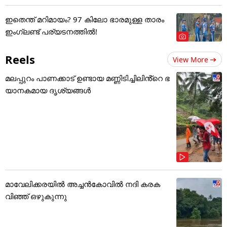
ഇതെന്ത് മറിമായം? 97 കിലോ ഭാരമുള്ള താരം
ഇംഗ്ലണ്ട് പര്യടനത്തില്‍!
Reels
View More
മലപ്പുറം പാണക്കാട് ഉണ്ടായ മണ്ണിടിച്ചിലിൻ്റെ ഭ
യാനകമായ ദൃശ്യങ്ങൾ
മാവേലിക്കരയിൽ അച്ചൻകോവിൽ നദി കരക
വിഞ്ഞ് ഒഴുകുന്നു