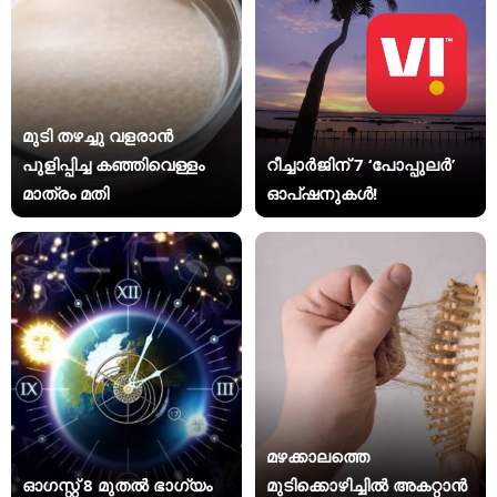
മുടി തഴച്ചു വളരാൻ
പുളിപ്പിച്ച കഞ്ഞിവെള്ളം
റീച്ചാർജിന് 7 ‘പോപ്പുലർ’
മാത്രം മതി
ഓപ്ഷനുകൾ!
മഴക്കാലത്തെ
ഓഗസ്റ്റ് 8 മുതൽ ഭാഗ്യം
മുടിക്കൊഴിച്ചിൽ അകറ്റാൻ