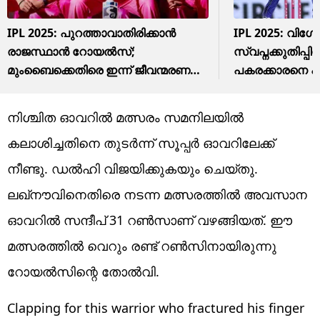
IPL 2025: പുറത്താവാതിരിക്കാൻ
IPL 2025: വിഗ്
രാജസ്ഥാൻ റോയൽസ്;
സ്വപ്നക്കുതിപ്പിന്
മുംബൈക്കെതിരെ ഇന്ന് ജീവന്മരണ
പകരക്കാരനെ പ്
പോരാട്ടം
ഇന്ത്യൻസ്
നിശ്ചിത ഓവറില്‍ മത്സരം സമനിലയില്‍
കലാശിച്ചതിനെ തുടര്‍ന്ന് സൂപ്പര്‍ ഓവറിലേക്ക്
നീണ്ടു. ഡല്‍ഹി വിജയിക്കുകയും ചെയ്തു.
ലഖ്‌നൗവിനെതിരെ നടന്ന മത്സരത്തില്‍ അവസാന
ഓവറില്‍ സന്ദീപ് 31 റണ്‍സാണ് വഴങ്ങിയത്. ഈ
മത്സരത്തില്‍ വെറും രണ്ട് റണ്‍സിനായിരുന്നു
റോയല്‍സിന്റെ തോല്‍വി.
Clapping for this warrior who fractured his finger