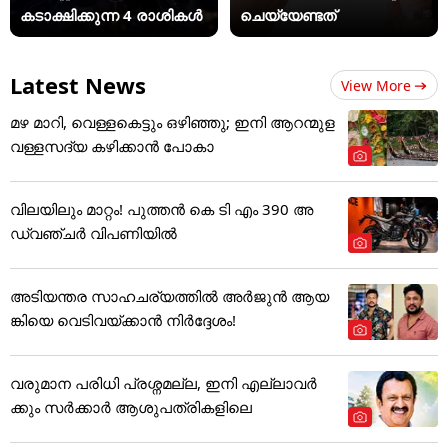
കടാക്ഷിക്കുന്ന 4 രാശികൾ
ചെയ്യേണ്ടത്
Latest News
View More
മഴ മാറി, വെള്ളകെട്ടും ഒഴിഞ്ഞു; ഇനി ആറന്മുള
വള്ളസദ്യ കഴിക്കാൻ പോകാ
വിലയിലും മാറ്റം! പുത്തൻ കെ ടി എം 390 അ
ഡ്വഞ്ചർ വിപണിയിൽ
അടിയന്തര സാഹചര്യത്തിൽ അർജുൻ ആയ
ങ്കിയെ വെടിവയ്ക്കാൻ നിർദ്ദേശം!
വരുമാന പരിധി പ്രശ്നമല്ല, ഇനി എല്ലാവർ
ക്കും സർക്കാർ ആശുപത്രികളിലെ