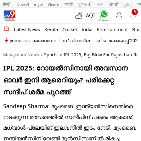
हिन्दी 
News9
ಕನ್ನಡ
తెలుగు
मराठी
ગુજરાતી
বাংলা
ਪੰਜਾਬੀ
தமிழ்
म
5
AQI
Kerala
Latest News
Kerala
Cricket
India
Entertainment
Bus
ഇന്നത്തെ കാലാവസ്ഥ
സ്വർണവില
ഫിഫ ലോകകപ്പ് 2026
India
Malayalam News
Sports
> IPL 2025, Big Blow For Rajasthan R
Entertainment
IPL 2025: റോയല്‍സിനായി അവസാന
Business
ഓവര്‍ ഇനി ആരെറിയും? പരിക്കേറ്റ
Education
സന്ദീപ് ശര്‍മ പുറത്ത്‌
Sports
Sandeep Sharma: മുംബൈ ഇന്ത്യന്‍സിനെതിരെ
Lifestyle
നടക്കുന്ന മത്സരത്തില്‍ സന്ദീപിന് പകരം ആകാശ്
മധ്‌വാള്‍ പ്ലേയിങ് ഇലവനില്‍ ഇടം നേടി. മുംബൈ
world
ഇന്ത്യന്‍സിന് വേണ്ടി മുന്‍സീസണില്‍ മികച്ച