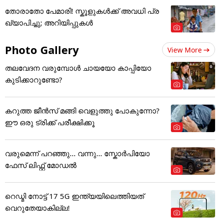
തോരാതോ പേമാരി! സ്കൂളുകൾക്ക് അവധി പ്ര
ഖ്യാപിച്ചു; അറിയിപ്പുകൾ
Photo Gallery
View More
തലവേദന വരുമ്പോൾ ചായയോ കാപ്പിയോ
കുടിക്കാറുണ്ടോ?
കറുത്ത ജീൻസ് മങ്ങി വെളുത്തു പോകുന്നോ?
ഈ ഒരു ട്രിക്ക് പരീക്ഷിക്കൂ
വരുമെന്ന് പറഞ്ഞു... വന്നു... സ്കോർപിയോ
ഫേസ് ലിഫ്റ്റ് മോഡൽ
റെഡ്മി നോട്ട് 17 5G ഇന്ത്യയിലെത്തിയത്
വെറുതേയാകില്ല!