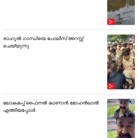
രാഹുൽ ഗാന്ധിയെ പോലീസ് അറസ്റ്റ്
ചെയ്യുന്നു
ലോകകപ്പ് ഫൈനൽ കാണാൻ മോഹൻലാൽ
എത്തിയപ്പോൾ