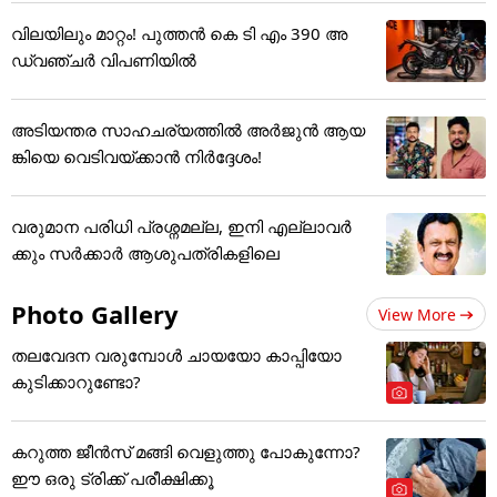
വിലയിലും മാറ്റം! പുത്തൻ കെ ടി എം 390 അ
ഡ്വഞ്ചർ വിപണിയിൽ
അടിയന്തര സാഹചര്യത്തിൽ അർജുൻ ആയ
ങ്കിയെ വെടിവയ്ക്കാൻ നിർദ്ദേശം!
വരുമാന പരിധി പ്രശ്നമല്ല, ഇനി എല്ലാവർ
ക്കും സർക്കാർ ആശുപത്രികളിലെ
Photo Gallery
View More
തലവേദന വരുമ്പോൾ ചായയോ കാപ്പിയോ
കുടിക്കാറുണ്ടോ?
കറുത്ത ജീൻസ് മങ്ങി വെളുത്തു പോകുന്നോ?
ഈ ഒരു ട്രിക്ക് പരീക്ഷിക്കൂ