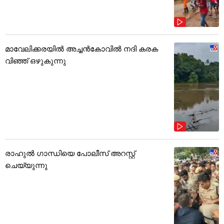
മാവേലിക്കരയിൽ അച്ചൻകോവിൽ നദി കരക
വിഞ്ഞ് ഒഴുകുന്നു
രാഹുൽ ഗാന്ധിയെ പോലീസ് അറസ്റ്റ്
ചെയ്യുന്നു