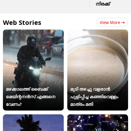
നിരക്ക്
Web Stories
View More
മഴക്കാലത്ത് ബൈക്ക്
മുടി തഴച്ചു വളരാൻ
മെയിന്റനൻസ് എങ്ങനെ
പുളിപ്പിച്ച കഞ്ഞിവെള്ളം
വേണം?
മാത്രം മതി