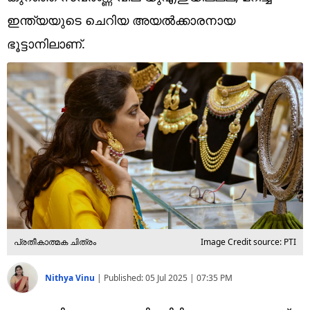
Technology
ഇന്ത്യയുടെ ചെറിയ അയൽക്കാരനായ
Religion
ഭൂട്ടാനിലാണ്.
Web Story
Photo
Short Videos
പ്രതീകാത്മക ചിത്രം
Image Credit source: PTI
Nithya Vinu
|
Published:
05 Jul 2025 | 07:35 PM