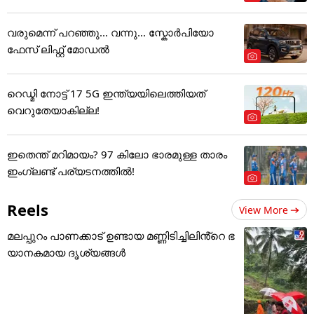
വരുമെന്ന് പറഞ്ഞു... വന്നു... സ്കോർപിയോ
ഫേസ് ലിഫ്റ്റ് മോഡൽ
റെഡ്മി നോട്ട് 17 5G ഇന്ത്യയിലെത്തിയത്
വെറുതേയാകില്ല!
ഇതെന്ത് മറിമായം? 97 കിലോ ഭാരമുള്ള താരം
ഇംഗ്ലണ്ട് പര്യടനത്തില്‍!
Reels
View More
മലപ്പുറം പാണക്കാട് ഉണ്ടായ മണ്ണിടിച്ചിലിൻ്റെ ഭ
യാനകമായ ദൃശ്യങ്ങൾ