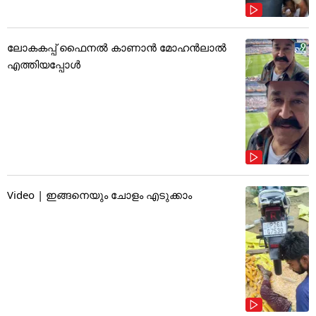
ലോകകപ്പ് ഫൈനൽ കാണാൻ മോഹൻലാൽ
എത്തിയപ്പോൾ
Video | ഇങ്ങനെയും ചോളം എടുക്കാം