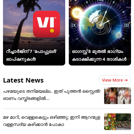
റീച്ചാർജിന് 7 ‘പോപ്പുലർ’
ഓഗസ്റ്റ് 8 മുതൽ ഭാഗ്യം
ഓപ്ഷനുകൾ!
കടാക്ഷിക്കുന്ന 4 രാശികൾ
Latest News
View More
പഴമയുടെ തനിമയല്ല.. ഇത് പുത്തൻ സ്റ്റൈൽ!
ഓണം വസ്ത്രങ്ങളിൽ...
മഴ മാറി, വെള്ളകെട്ടും ഒഴിഞ്ഞു; ഇനി ആറന്മുള
വള്ളസദ്യ കഴിക്കാൻ പോകാ