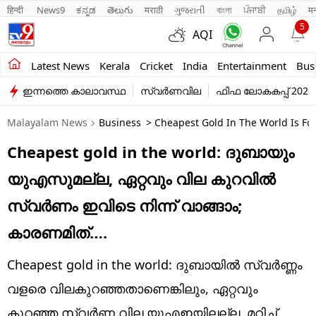
हिन्दी 
News9
ಕನ್ನಡ
తెలుగు
मराठी
ગુજરાતી
বাংলা
ਪੰਜਾਬੀ
தமிழ்
म
5
AQI
Kerala
Latest News
Kerala
Cricket
India
Entertainment
Bus
ഇന്നത്തെ കാലാവസ്ഥ
സ്വർണവില
ഫിഫ ലോകകപ്പ് 2026
India
Malayalam News
Business
> Cheapest Gold In The World Is Fo
Entertainment
Cheapest gold in the world: ദുബായും
Business
യുഎസുമല്ല, ഏറ്റവും വില കുറവിൽ
Education
സ്വർണം ഇവിടെ നിന്ന് വാങ്ങാം;
Sports
കാരണമിത്….
Lifestyle
Cheapest gold in the world: ദുബായിൽ സ്വർണ്ണം
world
വളരെ വിലകുറഞ്ഞതാണെങ്കിലും, ഏറ്റവും
കുറഞ്ഞ സ്വർണ്ണ വില യുഎഇയിലല്ല, മറിച്ച്