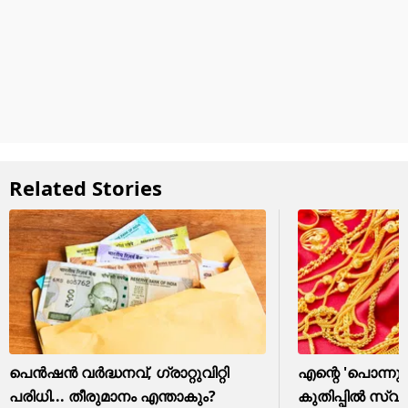
Related Stories
പെൻഷൻ വർദ്ധനവ്, ഗ്രാറ്റുവിറ്റി
എന്റെ 'പൊന്ന
പരിധി... തീരുമാനം എന്താകും?
കുതിപ്പിൽ സ്വ